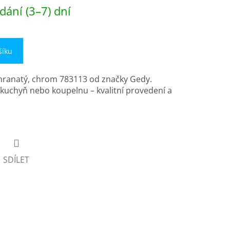
dání (3–7) dní
šíku
 hranatý, chrom 783113 od značky Gedy.
o kuchyň nebo koupelnu – kvalitní provedení a
SDÍLET