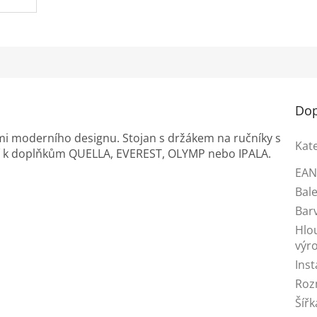
Dop
lmi moderního designu. Stojan s držákem na ručníky s
Kat
 k doplňkům QUELLA, EVEREST, OLYMP nebo IPALA.
EA
Bale
Bar
Hlo
výr
Inst
Roz
Šířk