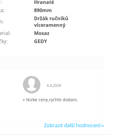
r
:
Hranaté
ka
:
890mm
Držák ručníků
h
:
víceramenný
erial
:
Mosaz
čky
:
GEDY
je 5 z 5 hvězdiček.
Hodnocení obchodu je 5 z 5 hvězdiček.
4.4.2026
+ Nizke ceny,rychle dodani.
Zobrazit další hodnocení