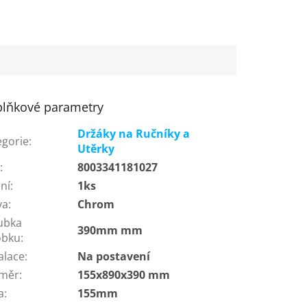
lňkové parametry
Držáky na Ručníky a
egorie
:
Utěrky
N
:
8003341181027
ní
:
1ks
va
:
Chrom
ubka
390mm mm
obku
:
alace
:
Na postavení
měr
:
155x890x390 mm
a
:
155mm