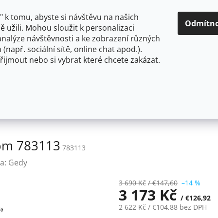
O NÁS
CENY A ZPŮSOBY DOPRAVY
KONTAKTY
OBCH
 k tomu, abyste si návštěvu na našich
Odmítn
 užili. Mohou sloužit k personalizaci
analýze návštěvnosti a ke zobrazení různých
HLEDAT
 (např. sociální sítě, online chat apod.).
řijmout nebo si vybrat které chcete zakázat.
OU
FLEXIBILNÍ
STOJÁNKOVÉ
PRO NÍZKOTLAKÉ OHŘ
n ručníky, hranatý, chrom 783113
rom 783113
783113
a:
Gedy
3 690 Kč
/ €147,60
–14 %
3 173 Kč
/ €126,92
2 622 Kč
/ €104,88
bez DPH