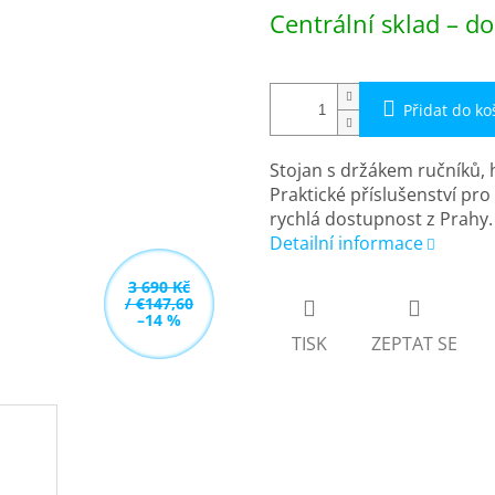
Měrná
Centrální sklad – do
cena:
Přidat do ko
Stojan s držákem ručníků,
Praktické příslušenství pr
rychlá dostupnost z Prahy.
Detailní informace
3 690 Kč
/ €147,60
–14 %
TISK
ZEPTAT SE