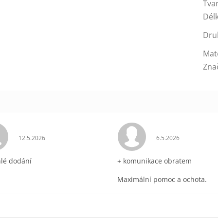
Tva
Dél
Dru
Mat
Zna
ek.
Hodnocení obchodu je 5 z 5 hvězdiček.
Hodnocení obchodu 
12.5.2026
6.5.2026
hlé dodání
+ komunikace obratem
Maximální pomoc a ochota.