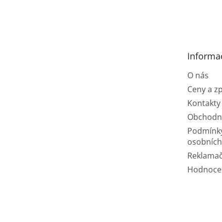
Z
á
p
a
t
Informa
í
O nás
Ceny a z
Kontakty
Obchodn
Podmínk
osobních
Reklamač
Hodnoce