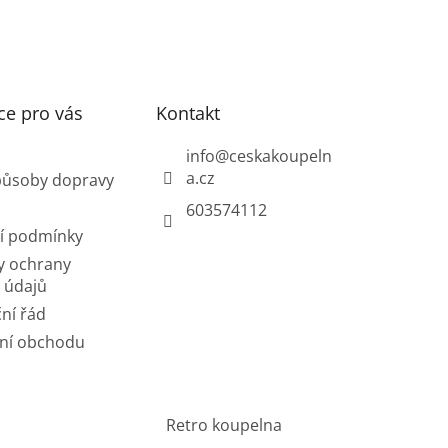
ce pro vás
Kontakt
info
@
ceskakoupeln
a.cz
působy dopravy
603574112
í podmínky
y ochrany
 údajů
ní řád
ní obchodu
Retro koupelna