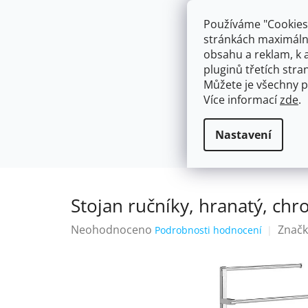
Přejít
603574112
info@ceskakoupelna.cz
na
Používáme "Cookies"
obsah
stránkách maximálně
obsahu a reklam, k 
pluginů třetích stran
Můžete je všechny p
Více informací
zde
.
AKCE
NÁSTĚNNÉ 150/100MM
SE SPRCH
Držáky na Ručníky a Utěrky
Stoja
Domů
Nastavení
Stojan ručníky, hranatý, ch
Průměrné
Neohodnoceno
Značk
Podrobnosti hodnocení
hodnocení
produktu
je
0,0
z