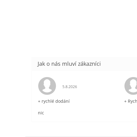
Hodnocení obchodu je 5 z 5 hvězdič
5.8.2026
+ rychlé dodání
+ Ryc
nic