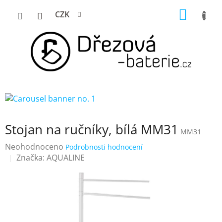
Přejít
NÁKUP
CZK
na
KOŠÍK
obsah
Stojan na ručníky, bílá MM31
MM31
Průměrné
Neohodnoceno
Podrobnosti hodnocení
hodnocení
Značka:
AQUALINE
produktu
je
0,0
z
5