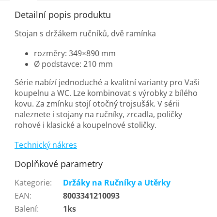
Detailní popis produktu
Stojan s držákem ručníků, dvě ramínka
rozměry: 349
×890
mm
Ø podstavce: 210 mm
Série nabízí jednoduché a kvalitní varianty pro Vaši
koupelnu a WC. Lze kombinovat s výrobky z bílého
kovu. Za zmínku stojí otočný trojsušák. V sérii
naleznete i stojany na ručníky, zrcadla, poličky
rohové i klasické a koupelnové stoličky.
Technický nákres
Doplňkové parametry
Kategorie
:
Držáky na Ručníky a Utěrky
EAN
:
8003341210093
Balení
:
1ks