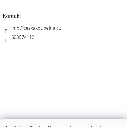
Kontakt
info
@
ceskakoupelna.cz
603574112