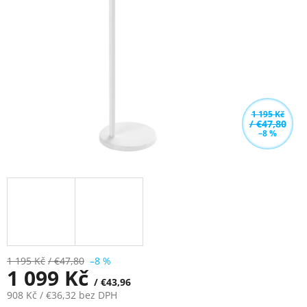
hvězdiček.
1 195 Kč
/ €47,80
–8 %
1 195 Kč
/ €47,80
–8 %
1 099 Kč
/ €43,96
908 Kč
/ €36,32
bez DPH