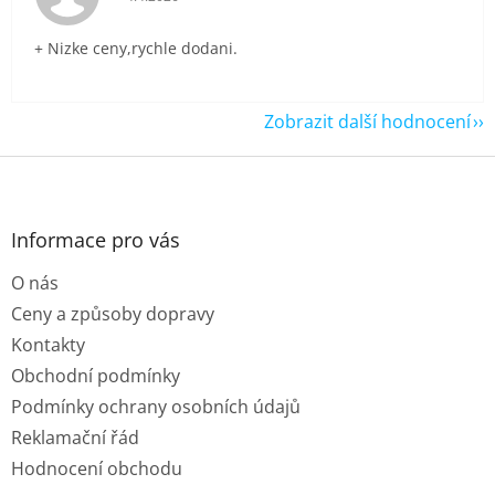
+ Nizke ceny,rychle dodani.
Zobrazit další hodnocení
Z
á
p
a
Informace pro vás
t
O nás
í
Ceny a způsoby dopravy
Kontakty
Obchodní podmínky
Podmínky ochrany osobních údajů
Reklamační řád
Hodnocení obchodu