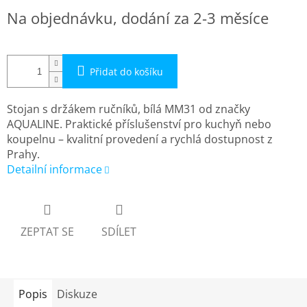
Měrná
Na objednávku, dodání za 2-3 měsíce
cena:
Přidat do košíku
Stojan s držákem ručníků, bílá MM31 od značky
AQUALINE. Praktické příslušenství pro kuchyň nebo
koupelnu – kvalitní provedení a rychlá dostupnost z
Prahy.
Detailní informace
ZEPTAT SE
SDÍLET
Popis
Diskuze