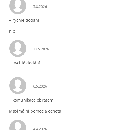
Hodnocení obchodu je 5 z 5 hvězdiček.
5.8.2026
+ rychlé dodání
nic
Hodnocení obchodu je 5 z 5 hvězdiček.
12.5.2026
+ Rychlé dodání
Hodnocení obchodu je 5 z 5 hvězdiček.
6.5.2026
+ komunikace obratem
Maximální pomoc a ochota.
Hodnocení obchodu je 5 z 5 hvězdiček.
4.4.2026