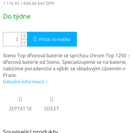
1 116 Kč
/ €44,64
bez DPH
Měrná
Do týdne
cena:
Přidat do košíku
Steno Top dřezová baterie se sprchou chrom Top 1250 –
dřezová baterie od Steno. Specializujeme se na baterie,
nabízíme poradenství a výběr se skladovým zázemím v
Praze.
Detailní informace
ZEPTAT SE
SDÍLET
Související produkty