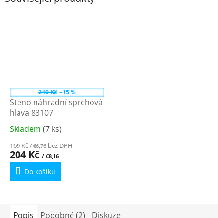
240 Kč
–15 %
Steno náhradní sprchová
hlava 83107
Skladem
(7 ks)
Průměrné
hodnocení
169 Kč
bez DPH
/ €6,76
produktu
204 Kč
/ €8,16
je
Do košíku
3,8
z
5
hvězdiček.
Popis
Podobné (2)
Diskuze