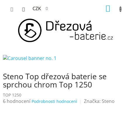
Přejít
NÁKUP
CZK
na
KOŠÍK
obsah
Steno Top dřezová baterie se
sprchou chrom Top 1250
TOP 1250
Průměrné
6 hodnocení
Značka:
Steno
Podrobnosti hodnocení
hodnocení
produktu
je
4,3