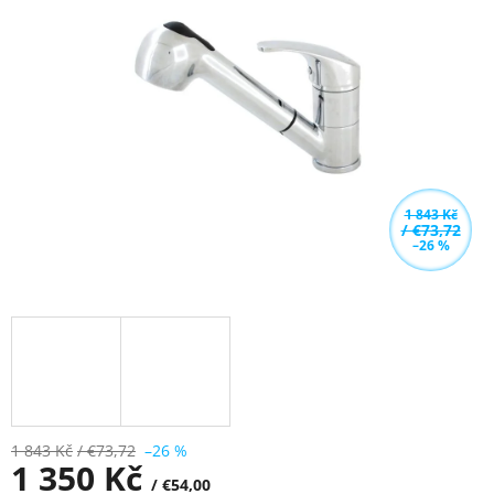
z
5
hvězdiček.
1 843 Kč
/ €73,72
–26 %
1 843 Kč
/ €73,72
–26 %
1 350 Kč
/ €54,00