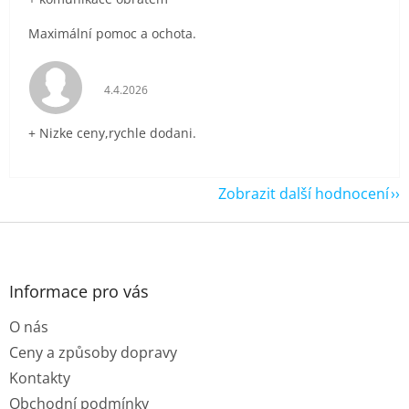
Maximální pomoc a ochota.
Hodnocení obchodu je 5 z 5 hvězdiček.
4.4.2026
+ Nizke ceny,rychle dodani.
Zobrazit další hodnocení
Z
á
p
a
Informace pro vás
t
O nás
í
Ceny a způsoby dopravy
Kontakty
Obchodní podmínky