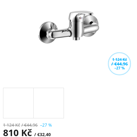
z
5
hvězdiček.
1 124 Kč
/ €44,96
–27 %
1 124 Kč
/ €44,96
–27 %
810 Kč
/ €32,40