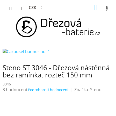
Přejít
NÁKUP
CZK
na
KOŠÍK
obsah
Steno ST 3046 - Dřezová nástěnná
bez ramínka, rozteč 150 mm
3046
Průměrné
3 hodnocení
Značka:
Steno
Podrobnosti hodnocení
hodnocení
produktu
je
5,0