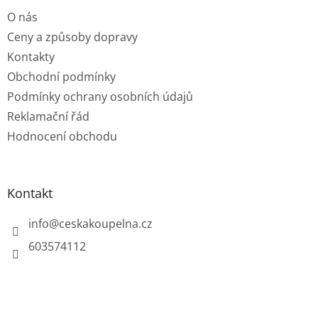
t
O nás
í
Ceny a způsoby dopravy
Kontakty
Obchodní podmínky
Podmínky ochrany osobních údajů
Reklamační řád
Hodnocení obchodu
Kontakt
info
@
ceskakoupelna.cz
603574112