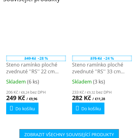
349 Kč
–28 %
375 Kč
–24 %
Steno ramínko ploché
Steno ramínko ploché
zvednuté ''RS'' 22 cm
zvednuté ''RS'' 33 cm
chrom 30422
chrom 30433
Skladem
(6 ks)
Skladem
(3 ks)
Průměrné
Průměrné
hodnocení
hodnocení
206 Kč
bez DPH
233 Kč
bez DPH
/ €8,24
/ €9,32
produktu
produktu
249 Kč
282 Kč
/ €9,96
/ €11,28
je
je
Do košíku
Do košíku
4,6
4,9
z
z
5
5
hvězdiček.
hvězdiček.
ZOBRAZIT VŠECHNY SOUVISEJÍCÍ PRODUKTY