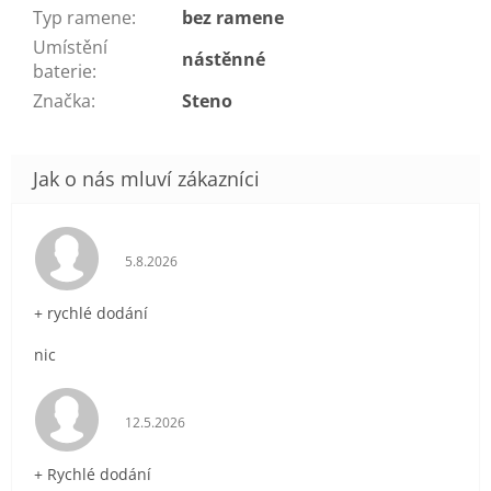
Typ ramene
:
bez ramene
Umístění
nástěnné
baterie
:
Značka
:
Steno
Hodnocení obchodu je 5 z 5 hvězdiček.
5.8.2026
+ rychlé dodání
nic
Hodnocení obchodu je 5 z 5 hvězdiček.
12.5.2026
+ Rychlé dodání