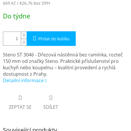
669 Kč
/ €26,76
bez DPH
Měrná
Do týdne
cena:
Přidat do košíku
Steno ST 3046 - Dřezová nástěnná bez ramínka, rozteč
150 mm od značky Steno. Praktické příslušenství pro
kuchyň nebo koupelnu – kvalitní provedení a rychlá
dostupnost z Prahy.
Detailní informace
ZEPTAT SE
SDÍLET
Související produkty