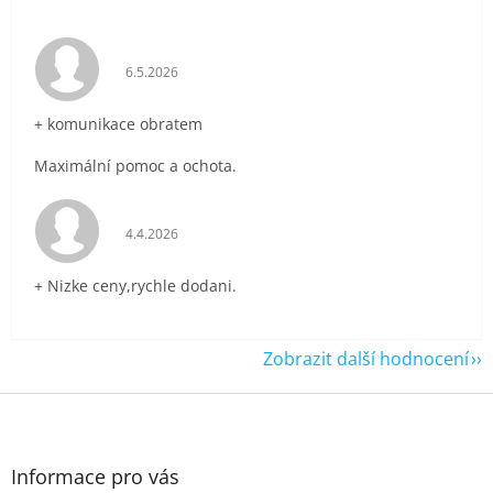
Hodnocení obchodu je 5 z 5 hvězdiček.
6.5.2026
+ komunikace obratem
Maximální pomoc a ochota.
Hodnocení obchodu je 5 z 5 hvězdiček.
4.4.2026
+ Nizke ceny,rychle dodani.
Zobrazit další hodnocení
Z
á
p
a
Informace pro vás