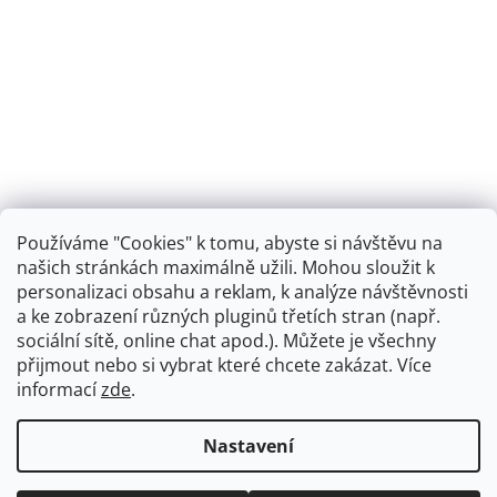
Používáme "Cookies" k tomu, abyste si návštěvu na
našich stránkách maximálně užili. Mohou sloužit k
personalizaci obsahu a reklam, k analýze návštěvnosti
Retro koupelna
a ke zobrazení různých pluginů třetích stran (např.
sociální sítě, online chat apod.). Můžete je všechny
přijmout nebo si vybrat které chcete zakázat. Více
informací
zde
.
Vytvořil Shoptet
+
plnenieshopu.cz
Nastavení
Copyright 2026
Dřezová-baterie.cz
. Všechna práva