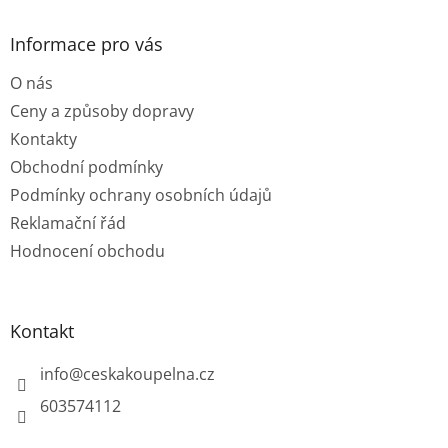
p
a
Informace pro vás
t
O nás
í
Ceny a způsoby dopravy
Kontakty
Obchodní podmínky
Podmínky ochrany osobních údajů
Reklamační řád
Hodnocení obchodu
Kontakt
info
@
ceskakoupelna.cz
603574112