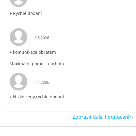
+ Rychlé dodání
Hodnocení obchodu je 5 z 5 hvězdiček.
6.5.2026
+ komunikace obratem
Maximální pomoc a ochota.
Hodnocení obchodu je 5 z 5 hvězdiček.
4.4.2026
+ Nizke ceny,rychle dodani.
Zobrazit další hodnocení
Z
á