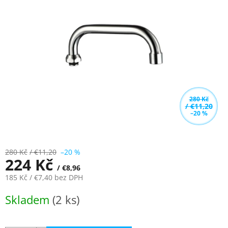
z
5
hvězdiček.
280 Kč
/ €11,20
–20 %
280 Kč
/ €11,20
–20 %
224 Kč
/ €8,96
185 Kč
/ €7,40
bez DPH
Měrná
Skladem
(2 ks)
cena: