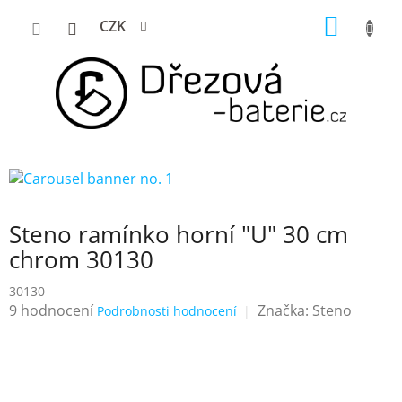
Přejít
NÁKUP
CZK
na
KOŠÍK
obsah
Steno ramínko horní "U" 30 cm
chrom 30130
30130
Průměrné
9 hodnocení
Značka:
Steno
Podrobnosti hodnocení
hodnocení
produktu
je
4,2