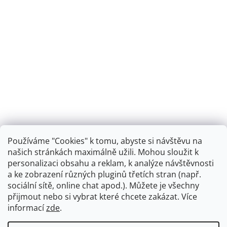
Používáme "Cookies" k tomu, abyste si návštěvu na
našich stránkách maximálně užili. Mohou sloužit k
personalizaci obsahu a reklam, k analýze návštěvnosti
Retro koupelna
a ke zobrazení různých pluginů třetích stran (např.
sociální sítě, online chat apod.). Můžete je všechny
přijmout nebo si vybrat které chcete zakázat. Více
informací
zde
.
Vytvořil Shoptet
+
plnenieshopu.cz