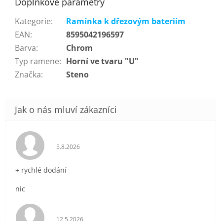
Doplňkové parametry
Kategorie
:
Ramínka k dřezovým bateriím
EAN
:
8595042196597
Barva
:
Chrom
Typ ramene
:
Horní ve tvaru "U"
Značka
:
Steno
Hodnocení obchodu je 5 z 5 hvězdiček.
5.8.2026
+ rychlé dodání
nic
Hodnocení obchodu je 5 z 5 hvězdiček.
12.5.2026