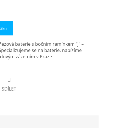
šíku
řezová baterie s bočním ramínkem "J" –
Specializujeme se na baterie, nabízíme
ladovým zázemím v Praze.
SDÍLET