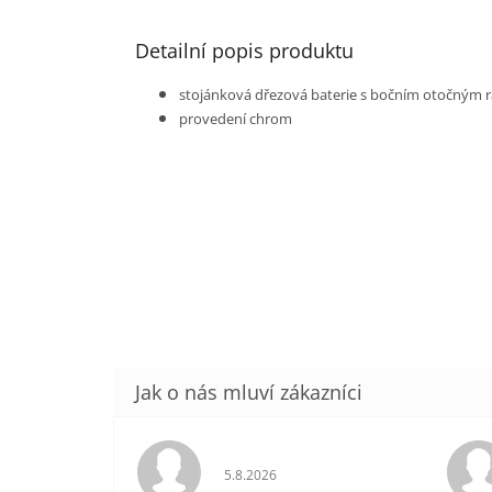
Detailní popis produktu
stojánková dřezová baterie s bočním otočným 
provedení chrom
Hodnocení obchodu je 5 z 5 hvězdič
5.8.2026