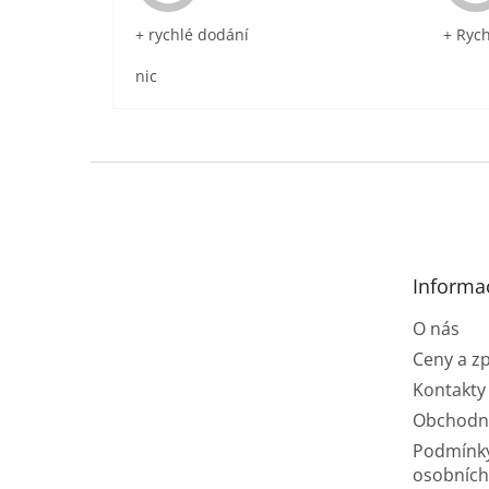
+ rychlé dodání
+ Ryc
nic
Z
á
p
a
t
Informa
í
O nás
Ceny a z
Kontakty
Obchodn
Podmínk
osobních