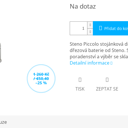
Měrná
Na dotaz
cena:
Přidat do ko
Steno Piccolo stojánková d
dřezová baterie od Steno. 
poradenství a výběr se sk
Detailní informace
1 260 Kč
/ €50,40
–25 %
TISK
ZEPTAT SE
uze