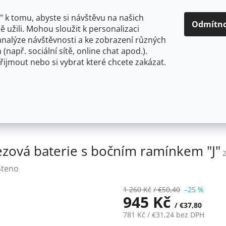
O NÁS
CENY A ZPŮSOBY DOPRAVY
KONTAKTY
OBCH
 k tomu, abyste si návštěvu na našich
Odmítn
 užili. Mohou sloužit k personalizaci
analýze návštěvnosti a ke zobrazení různých
HLEDAT
 (např. sociální sítě, online chat apod.).
řijmout nebo si vybrat které chcete zakázat.
OU
FLEXIBILNÍ
STOJÁNKOVÉ
PRO NÍZKOTLAKÉ OHŘ
ková dřezová baterie s bočním ramínkem "J"
ezová baterie s bočním ramínkem "J"
Steno
1 260 Kč
/ €50,40
–25 %
945 Kč
/ €37,80
781 Kč
/ €31,24
bez DPH