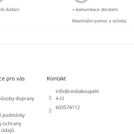
hlé dodání
+ komunikace obratem
Maximální pomoc a ochota.
ce pro vás
Kontakt
info
@
ceskakoupeln
a.cz
působy dopravy
603574112
í podmínky
y ochrany
 údajů