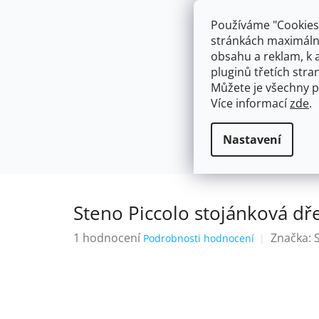
Přejít
603574112
info@ceskakoupelna.cz
na
Používáme "Cookies"
obsah
stránkách maximálně
obsahu a reklam, k 
pluginů třetích stran
Můžete je všechny p
Více informací
zde
.
AKCE
NÁSTĚNNÉ 150/100MM
SE SPRCH
Stojánkové
Steno Piccolo stoján
Domů
Nastavení
Steno Piccolo stojánková dř
Průměrné
1 hodnocení
Značka:
Podrobnosti hodnocení
hodnocení
produktu
je
5,0
z