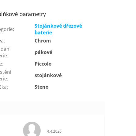
lňkové parametry
Stojánkové dřezové
egorie
:
baterie
va
:
Chrom
ádání
pákové
rie
:
e
:
Piccolo
stění
stojánkové
rie
:
čka
:
Steno
je 5 z 5 hvězdiček.
Hodnocení obchodu je 5 z 5 hvězdiček.
4.4.2026