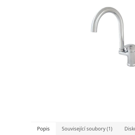
5
hvězdiček.
Popis
Související soubory (1)
Disk