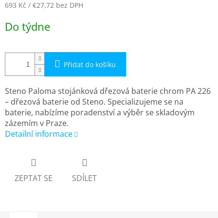
693 Kč
/ €27,72
bez DPH
Měrná
Do týdne
cena:
Přidat do košíku
Steno Paloma stojánková dřezová baterie chrom PA 226
– dřezová baterie od Steno. Specializujeme se na
baterie, nabízíme poradenství a výběr se skladovým
zázemím v Praze.
Detailní informace
ZEPTAT SE
SDÍLET