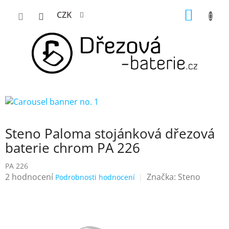
Přejít
NÁKUP
CZK
na
KOŠÍK
obsah
Steno Paloma stojánková dřezová
baterie chrom PA 226
PA 226
Průměrné
2 hodnocení
Značka:
Steno
Podrobnosti hodnocení
hodnocení
produktu
je
5,0