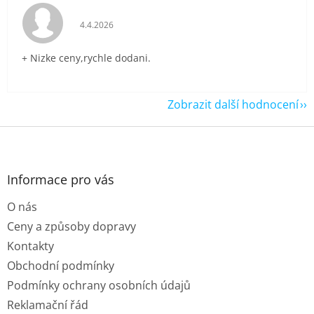
Hodnocení obchodu je 5 z 5 hvězdiček.
4.4.2026
+ Nizke ceny,rychle dodani.
Zobrazit další hodnocení
Z
á
p
a
Informace pro vás
t
O nás
í
Ceny a způsoby dopravy
Kontakty
Obchodní podmínky
Podmínky ochrany osobních údajů
Reklamační řád