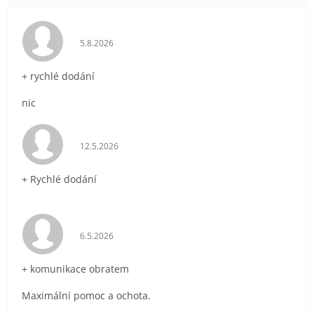
Hodnocení obchodu je 5 z 5 hvězdiček.
5.8.2026
+ rychlé dodání
nic
Hodnocení obchodu je 5 z 5 hvězdiček.
12.5.2026
+ Rychlé dodání
Hodnocení obchodu je 5 z 5 hvězdiček.
6.5.2026
+ komunikace obratem
Maximální pomoc a ochota.