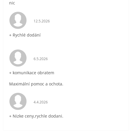
nic
Hodnocení obchodu je 5 z 5 hvězdiček.
12.5.2026
+ Rychlé dodání
Hodnocení obchodu je 5 z 5 hvězdiček.
6.5.2026
+ komunikace obratem
Maximální pomoc a ochota.
Hodnocení obchodu je 5 z 5 hvězdiček.
4.4.2026
+ Nizke ceny,rychle dodani.