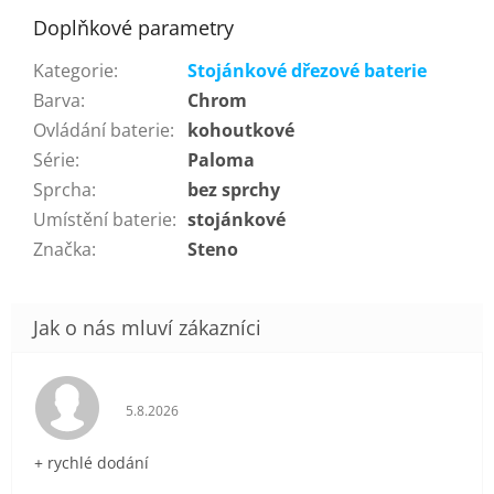
Doplňkové parametry
Kategorie
:
Stojánkové dřezové baterie
Barva
:
Chrom
Ovládání baterie
:
kohoutkové
Série
:
Paloma
Sprcha
:
bez sprchy
Umístění baterie
:
stojánkové
Značka
:
Steno
Hodnocení obchodu je 5 z 5 hvězdiček.
5.8.2026
+ rychlé dodání