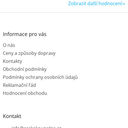
Zobrazit další hodnocení
Z
á
p
a
Informace pro vás
t
O nás
í
Ceny a způsoby dopravy
Kontakty
Obchodní podmínky
Podmínky ochrany osobních údajů
Reklamační řád
Hodnocení obchodu
Kontakt