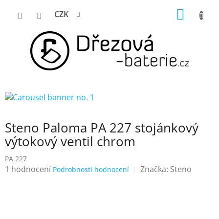
Přejít
NÁKUP
CZK
na
KOŠÍK
obsah
Steno Paloma PA 227 stojánkový
výtokový ventil chrom
PA 227
Průměrné
1 hodnocení
Značka:
Steno
Podrobnosti hodnocení
hodnocení
produktu
je
5,0