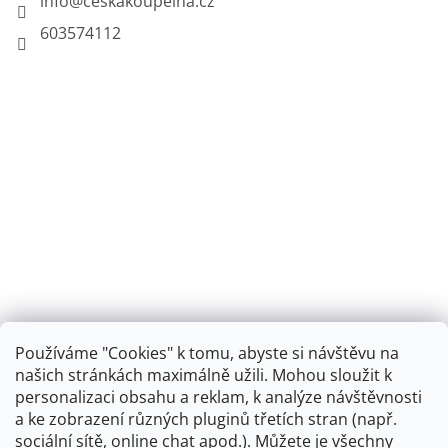
info
@
ceskakoupelna.cz
603574112
Používáme "Cookies" k tomu, abyste si návštěvu na
našich stránkách maximálně užili. Mohou sloužit k
personalizaci obsahu a reklam, k analýze návštěvnosti
Retro koupelna
a ke zobrazení různých pluginů třetích stran (např.
sociální sítě, online chat apod.). Můžete je všechny