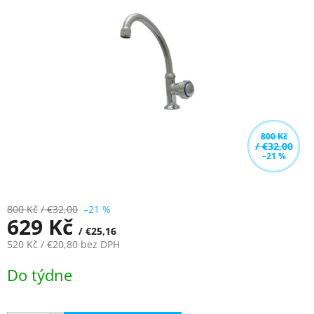
z
5
hvězdiček.
800 Kč
/ €32,00
–21 %
800 Kč
/ €32,00
–21 %
629 Kč
/ €25,16
520 Kč
/ €20,80
bez DPH
Měrná
Do týdne
cena: