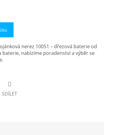
šíku
tojánková nerez 10051 – dřezová baterie od
a baterie, nabízíme poradenství a výběr se
e.
SDÍLET