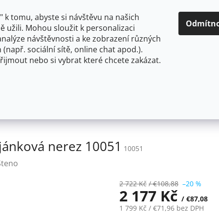
O NÁS
CENY A ZPŮSOBY DOPRAVY
KONTAKTY
OBCH
 k tomu, abyste si návštěvu na našich
Odmítn
 užili. Mohou sloužit k personalizaci
analýze návštěvnosti a ke zobrazení různých
HLEDAT
 (např. sociální sítě, online chat apod.).
řijmout nebo si vybrat které chcete zakázat.
OU
FLEXIBILNÍ
STOJÁNKOVÉ
PRO NÍZKOTLAKÉ OHŘ
rie stojánková nerez 10051
ojánková nerez 10051
10051
Steno
2 722 Kč
/ €108,88
–20 %
2 177 Kč
/ €87,08
1 799 Kč
/ €71,96
bez DPH