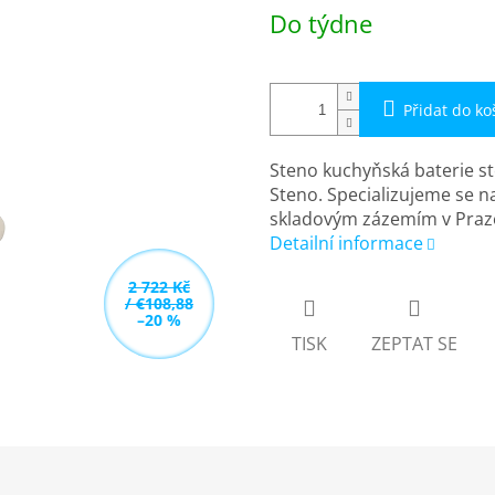
Měrná
Do týdne
cena:
Přidat do ko
Steno kuchyňská baterie s
Steno. Specializujeme se n
skladovým zázemím v Praz
Detailní informace
2 722 Kč
/ €108,88
–20 %
TISK
ZEPTAT SE