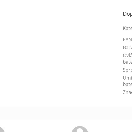
Dop
Kat
EA
Bar
Ovl
bate
Spr
Umí
bate
Zna