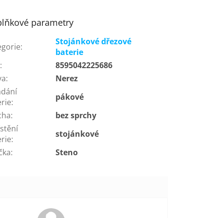
lňkové parametry
Stojánkové dřezové
egorie
:
baterie
N
:
8595042225686
va
:
Nerez
ádání
pákové
rie
:
cha
:
bez sprchy
stění
stojánkové
rie
:
čka
:
Steno