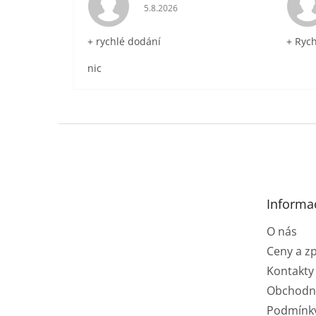
Hodnocení obchodu je 5 z 5 hvězdič
5.8.2026
+ rychlé dodání
+ Ryc
nic
Z
á
p
a
t
Informa
í
O nás
Ceny a z
Kontakty
Obchodn
Podmínk