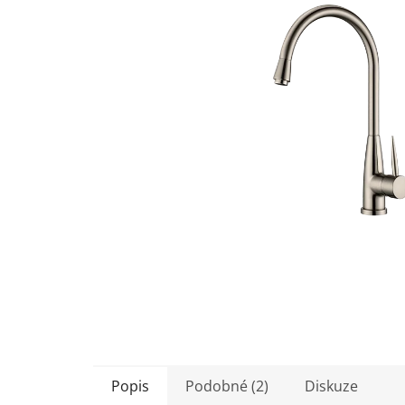
5
hvězdiček.
Popis
Podobné (2)
Diskuze