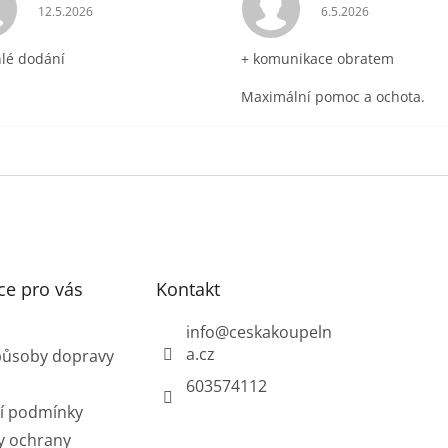
ek.
Hodnocení obchodu je 5 z 5 hvězdiček.
Hodnocení obchodu 
12.5.2026
6.5.2026
hlé dodání
+ komunikace obratem
Maximální pomoc a ochota.
ce pro vás
Kontakt
info
@
ceskakoupeln
a.cz
působy dopravy
603574112
í podmínky
y ochrany