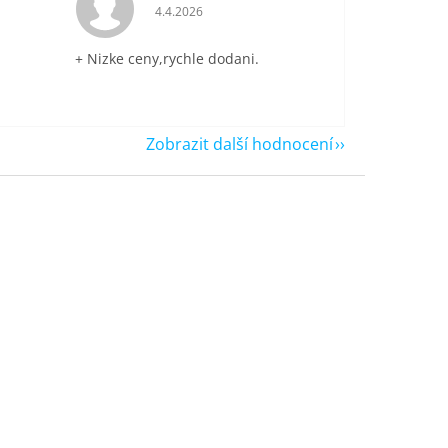
je 5 z 5 hvězdiček.
Hodnocení obchodu je 5 z 5 hvězdiček.
4.4.2026
+ Nizke ceny,rychle dodani.
Zobrazit další hodnocení