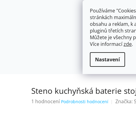
Přejít
603574112
info@ceskakoupelna.cz
na
Používáme "Cookies"
obsah
stránkách maximálně
obsahu a reklam, k 
pluginů třetích stran
Můžete je všechny p
Více informací
zde
.
AKCE
NÁSTĚNNÉ 150/100MM
SE SPRCH
Stojánkové
Steno kuchyňská bate
Domů
Nastavení
Steno kuchyňská baterie st
Průměrné
1 hodnocení
Značka:
Podrobnosti hodnocení
hodnocení
produktu
je
5,0
z