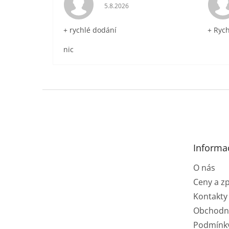
Hodnocení obchodu je 5 z 5 hvězdič
5.8.2026
+ rychlé dodání
+ Ryc
nic
Z
á
p
a
t
Informa
í
O nás
Ceny a z
Kontakty
Obchodn
Podmínk