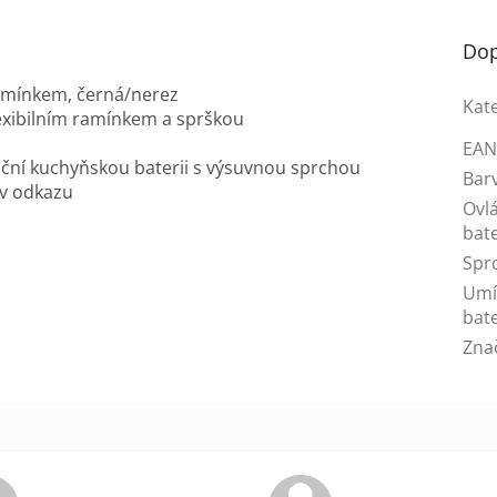
Dop
amínkem, černá/nerez
Kat
exibilním ramínkem a sprškou
EA
diční kuchyňskou baterii s výsuvnou sprchou
Bar
v odkazu
Ovl
bate
Spr
Umí
bate
Zna