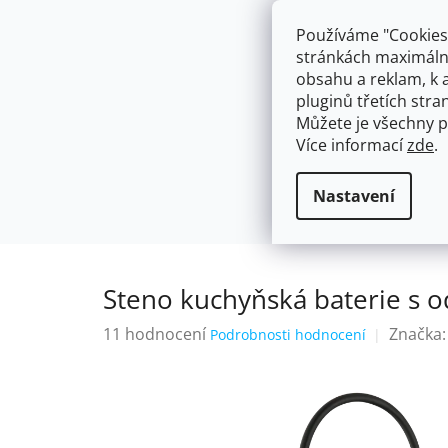
Přejít
603574112
info@ceskakoupelna.cz
na
Používáme "Cookies"
obsah
stránkách maximálně
obsahu a reklam, k 
pluginů třetích stran
Můžete je všechny p
Více informací
zde
.
AKCE
NÁSTĚNNÉ 150/100MM
SE SPRCH
Se sprchou
Steno kuchyňská bate
Domů
Nastavení
Steno kuchyňská baterie s 
Průměrné
11 hodnocení
Značka
Podrobnosti hodnocení
hodnocení
produktu
je
4,2
z