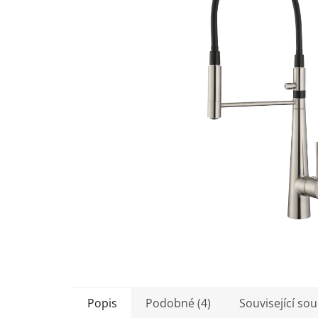
5
hvězdiček.
Popis
Podobné (4)
Související sou