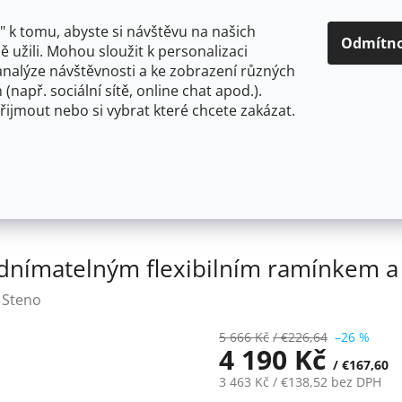
O NÁS
CENY A ZPŮSOBY DOPRAVY
KONTAKTY
OBCH
 k tomu, abyste si návštěvu na našich
Odmítn
 užili. Mohou sloužit k personalizaci
analýze návštěvnosti a ke zobrazení různých
HLEDAT
 (např. sociální sítě, online chat apod.).
řijmout nebo si vybrat které chcete zakázat.
OU
FLEXIBILNÍ
STOJÁNKOVÉ
PRO NÍZKOTLAKÉ OHŘ
rie s odnímatelným flexibilním ramínkem a sprškou 1010
odnímatelným flexibilním ramínkem a
:
Steno
5 666 Kč
/ €226,64
–26 %
4 190 Kč
/ €167,60
3 463 Kč
/ €138,52
bez DPH