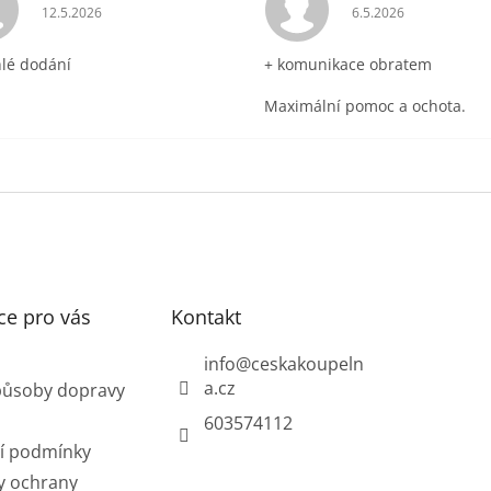
ek.
Hodnocení obchodu je 5 z 5 hvězdiček.
Hodnocení obchodu 
12.5.2026
6.5.2026
hlé dodání
+ komunikace obratem
Maximální pomoc a ochota.
ce pro vás
Kontakt
info
@
ceskakoupeln
a.cz
působy dopravy
603574112
í podmínky
y ochrany