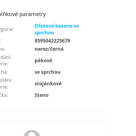
lňkové parametry
Dřezové baterie se
egorie
:
sprchou
N
:
8595042225679
va
:
nerez/černá
ádání
pákové
rie
:
cha
:
se sprchou
stění
stojánkové
rie
:
čka
:
Steno