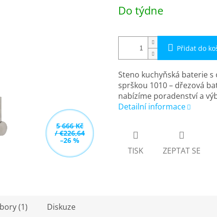
Měrná
Do týdne
cena:
Přidat do ko
Steno kuchyňská baterie s
sprškou 1010 – dřezová bat
nabízíme poradenství a vý
Detailní informace
5 666 Kč
/ €226,64
–26 %
TISK
ZEPTAT SE
bory (1)
Diskuze