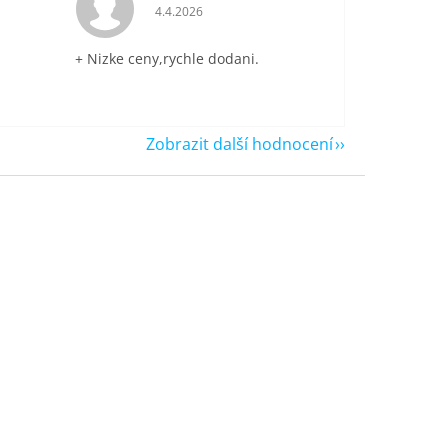
je 5 z 5 hvězdiček.
Hodnocení obchodu je 5 z 5 hvězdiček.
4.4.2026
+ Nizke ceny,rychle dodani.
Zobrazit další hodnocení