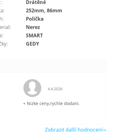
r
:
Drátěné
ka
:
252mm, 86mm
h
:
Polička
erial
:
Nerez
e
:
SMART
čky
:
GEDY
je 5 z 5 hvězdiček.
Hodnocení obchodu je 5 z 5 hvězdiček.
4.4.2026
+ Nizke ceny,rychle dodani.
Zobrazit další hodnocení