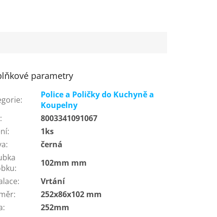
lňkové parametry
Police a Poličky do Kuchyně a
egorie
:
Koupelny
N
:
8003341091067
ní
:
1ks
va
:
černá
ubka
102mm mm
obku
:
alace
:
Vrtání
měr
:
252x86x102 mm
a
:
252mm