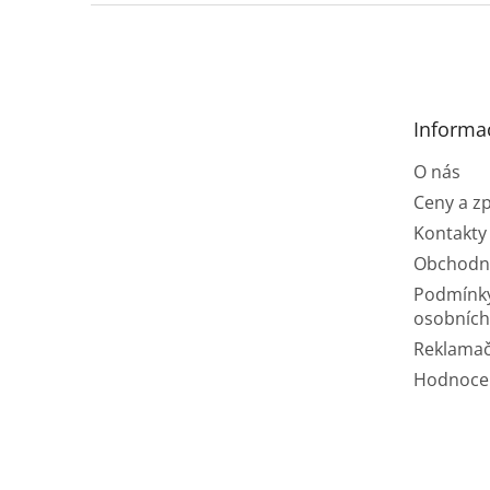
Z
á
p
a
t
Informa
í
O nás
Ceny a z
Kontakty
Obchodn
Podmínk
osobních
Reklamač
Hodnoce