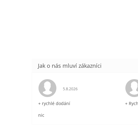
Hodnocení obchodu je 5 z 5 hvězdič
5.8.2026
+ rychlé dodání
+ Ryc
nic