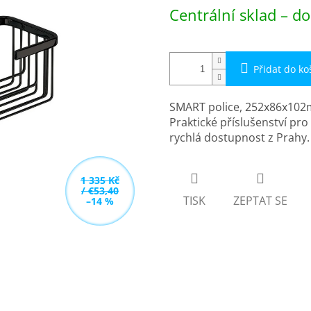
Měrná
Centrální sklad – do
cena:
Přidat do ko
SMART police, 252x86x102
Praktické příslušenství pr
rychlá dostupnost z Prahy.
1 335 Kč
/ €53,40
TISK
ZEPTAT SE
–14 %