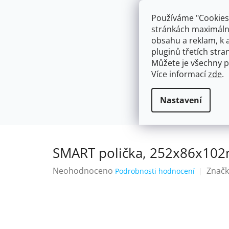
Přejít
603574112
info@ceskakoupelna.cz
na
Používáme "Cookies"
obsah
stránkách maximálně
obsahu a reklam, k 
pluginů třetích stran
Můžete je všechny p
Více informací
zde
.
AKCE
NÁSTĚNNÉ 150/100MM
SE SPRCH
Police a Poličky do Kuchyně a Koupel
Domů
Nastavení
SMART polička, 252x86x102
Průměrné
Neohodnoceno
Značk
Podrobnosti hodnocení
hodnocení
produktu
je
0,0
z