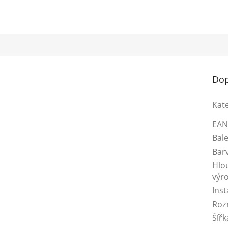
Dop
Kat
EA
Bale
Bar
Hlo
výr
Inst
Roz
Šířk