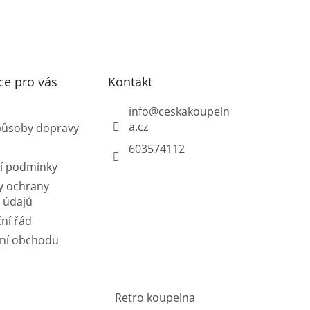
ce pro vás
Kontakt
info
@
ceskakoupeln
a.cz
působy dopravy
603574112
í podmínky
y ochrany
 údajů
ní řád
ní obchodu
Retro koupelna