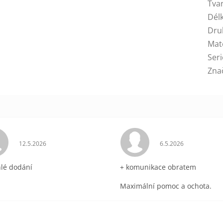
Tva
Dél
Dru
Mat
Seri
Zna
ek.
Hodnocení obchodu je 5 z 5 hvězdiček.
Hodnocení obchodu 
12.5.2026
6.5.2026
hlé dodání
+ komunikace obratem
Maximální pomoc a ochota.