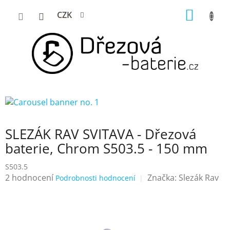
Přejít
NÁKUP
CZK
na
KOŠÍK
obsah
SLEZÁK RAV SVITAVA - Dřezová
baterie, Chrom S503.5 - 150 mm
S503.5
Průměrné
2 hodnocení
Značka:
Slezák Rav
Podrobnosti hodnocení
hodnocení
produktu
je
4,5