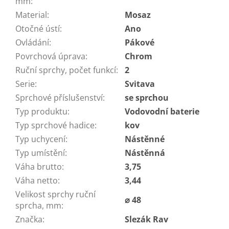
mm
:
Material
:
Mosaz
Otočné ústí
:
Ano
Ovládání
:
Pákové
Povrchová úprava
:
Chrom
Ruční sprchy, počet funkcí
:
2
Serie
:
Svitava
Sprchové příslušenství
:
se sprchou
Typ produktu
:
Vodovodní baterie
Typ sprchové hadice
:
kov
Typ uchycení
:
Nástěnné
Typ umístění
:
Nástěnná
Váha brutto
:
3,75
Váha netto
:
3,44
Velikost sprchy ruční
⌀ 48
sprcha, mm
:
Značka
:
Slezák Rav