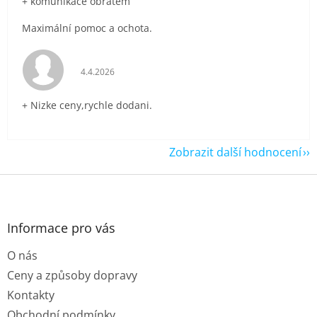
+ komunikace obratem
Maximální pomoc a ochota.
Hodnocení obchodu je 5 z 5 hvězdiček.
4.4.2026
+ Nizke ceny,rychle dodani.
Zobrazit další hodnocení
Z
á
p
a
Informace pro vás
t
O nás
í
Ceny a způsoby dopravy
Kontakty
Obchodní podmínky