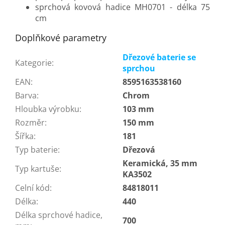
sprchová kovová hadice MH0701 - délka 75
cm
Doplňkové parametry
Dřezové baterie se
Kategorie
:
sprchou
EAN
:
8595163538160
Barva
:
Chrom
Hloubka výrobku
:
103 mm
Rozměr
:
150 mm
Šířka
:
181
Typ baterie
:
Dřezová
Keramická, 35 mm
Typ kartuše
:
KA3502
Celní kód
:
84818011
Délka
:
440
Délka sprchové hadice,
700