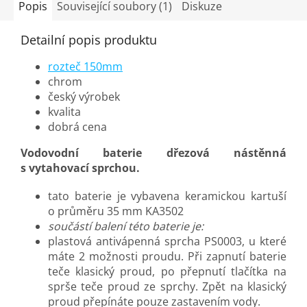
Popis
Související soubory (1)
Diskuze
Detailní popis produktu
rozteč 150mm
chrom
český výrobek
kvalita
dobrá cena
Vodovodní baterie dřezová nástěnná
s vytahovací sprchou.
tato baterie je vybavena keramickou kartuší
o průměru 35 mm KA3502
součástí balení této baterie je:
plastová antivápenná sprcha PS0003, u které
máte 2 možnosti proudu. Při zapnutí baterie
teče klasický proud, po přepnutí tlačítka na
sprše teče proud ze sprchy. Zpět na klasický
proud přepínáte pouze zastavením vody.