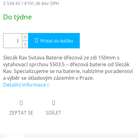
2 534 Kč
/ €101,36
bez DPH
Měrná
Do týdne
cena:
Přidat do košíku
Slezák Rav Svitava Baterie dřezová ze zdi 150mm s
vytahovací sprchou S503.5 – dřezová baterie od Slezák
Rav. Specializujeme se na baterie, nabízíme poradenství
a výběr se skladovým zázemím v Praze.
Detailní informace
ZEPTAT SE
SDÍLET