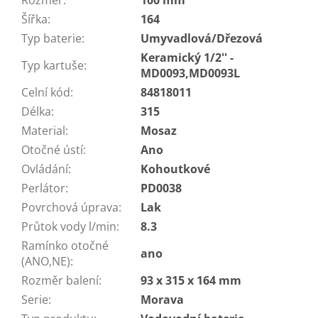
Šířka
:
164
Typ baterie
:
Umyvadlová/Dřezová
Keramický 1/2'' -
Typ kartuše
:
MD0093,MD0093L
Celní kód
:
84818011
Délka
:
315
Material
:
Mosaz
Otočné ústí
:
Ano
Ovládání
:
Kohoutkové
Perlátor
:
PD0038
Povrchová úprava
:
Lak
Průtok vody l/min
:
8.3
Ramínko otočné
ano
(ANO,NE)
:
Rozměr balení
:
93 x 315 x 164 mm
Serie
:
Morava