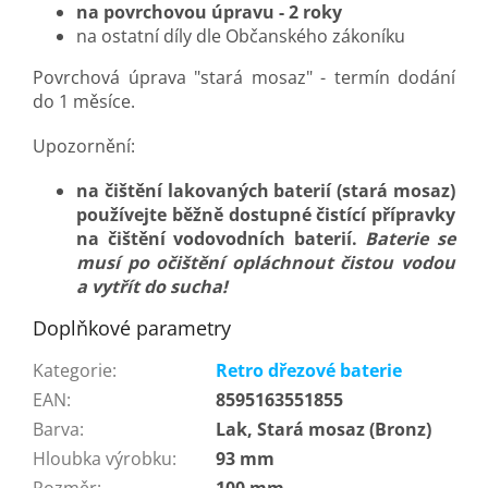
na povrchovou úpravu - 2 roky
na ostatní díly dle Občanského zákoníku
Povrchová úprava "stará mosaz" - termín dodání
do 1 měsíce.
Upozornění:
na čištění lakovaných baterií (stará mosaz)
používejte běžně dostupné čistící přípravky
na čištění vodovodních baterií.
Baterie se
musí po očištění opláchnout čistou vodou
a vytřít do sucha!
Doplňkové parametry
Kategorie
:
Retro dřezové baterie
EAN
:
8595163551855
Barva
:
Lak, Stará mosaz (Bronz)
Hloubka výrobku
:
93 mm
Rozměr
:
100 mm