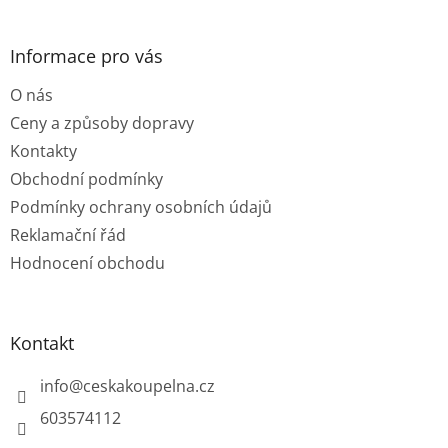
á
p
a
Informace pro vás
t
O nás
í
Ceny a způsoby dopravy
Kontakty
Obchodní podmínky
Podmínky ochrany osobních údajů
Reklamační řád
Hodnocení obchodu
Kontakt
info
@
ceskakoupelna.cz
603574112