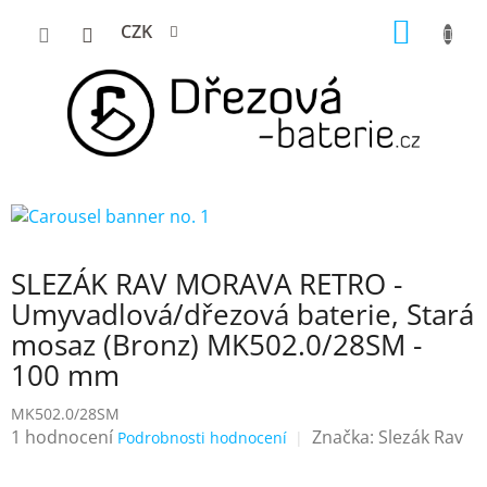
Přejít
NÁKUP
CZK
na
KOŠÍK
obsah
SLEZÁK RAV MORAVA RETRO -
Umyvadlová/dřezová baterie, Stará
mosaz (Bronz) MK502.0/28SM -
100 mm
MK502.0/28SM
Průměrné
1 hodnocení
Značka:
Slezák Rav
Podrobnosti hodnocení
hodnocení
produktu