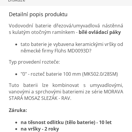
Detailní popis produktu
Vodovodní baterie dřezová/umyvadlová nástěnná
s kulatým otočným ramínkem -
bílé ovládací páky
tato baterie je vybavena keramickými vršky od
německé firmy Flühs MD0093D?
Typ provedení rozteče:
"0" - rozteč baterie 100 mm (MK502.0/28SM)
Tuto baterii lze kombinovat s umyvadlovými,
vanovými a sprchovými bateriemi ze série MORAVA
STARÁ MOSAZ SLEZÁK - RAV.
Záruka:
na těsnost odlitku (tělo baterie) - 10 let
na vršky - 2 roky