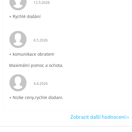
Hodnocení obchodu je 5 z 5 hvězdiček.
12.5.2026
+ Rychlé dodání
Hodnocení obchodu je 5 z 5 hvězdiček.
6.5.2026
+ komunikace obratem
Maximální pomoc a ochota.
Hodnocení obchodu je 5 z 5 hvězdiček.
4.4.2026
+ Nizke ceny,rychle dodani.
Zobrazit další hodnocení
Z