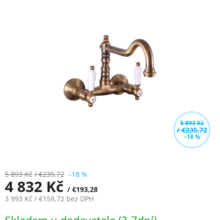
je
5,0
z
5
hvězdiček.
5 893 Kč
/ €235,72
–18 %
5 893 Kč
/ €235,72
–18 %
4 832 Kč
/ €193,28
3 993 Kč
/ €159,72
bez DPH
Měrná