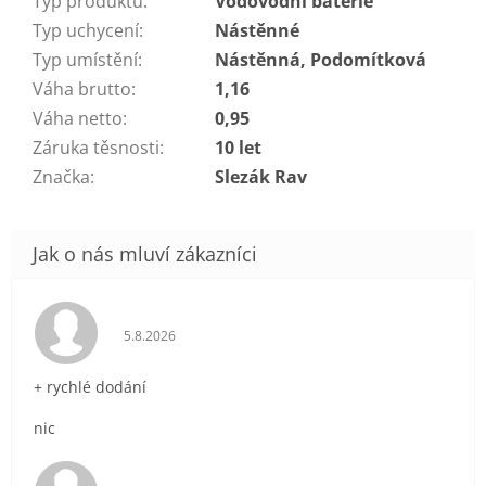
Typ produktu
:
Vodovodní baterie
Typ uchycení
:
Nástěnné
Typ umístění
:
Nástěnná, Podomítková
Váha brutto
:
1,16
Váha netto
:
0,95
Záruka těsnosti
:
10 let
Značka
:
Slezák Rav
Hodnocení obchodu je 5 z 5 hvězdiček.
5.8.2026
+ rychlé dodání
nic