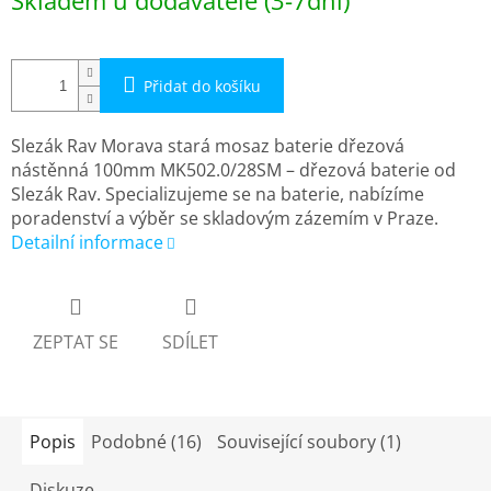
Skladem u dodavatele (3-7dní)
cena:
Přidat do košíku
Slezák Rav Morava stará mosaz baterie dřezová
nástěnná 100mm MK502.0/28SM – dřezová baterie od
Slezák Rav. Specializujeme se na baterie, nabízíme
poradenství a výběr se skladovým zázemím v Praze.
Detailní informace
ZEPTAT SE
SDÍLET
Popis
Podobné (16)
Související soubory (1)
Diskuze