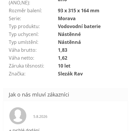
(ANO,NE)
:
Rozměr balení
:
93 x 315 x 164 mm
Serie
:
Morava
Typ produktu
:
Vodovodní baterie
Typ uchycení
:
Nástěnné
Typ umístění
:
Nástěnná
Váha brutto
:
1,83
Váha netto
:
1,62
Záruka těsnosti
:
10 let
Značka
:
Slezák Rav
Hodnocení obchodu je 5 z 5 hvězdiček.
5.8.2026
+ rychlé dodání