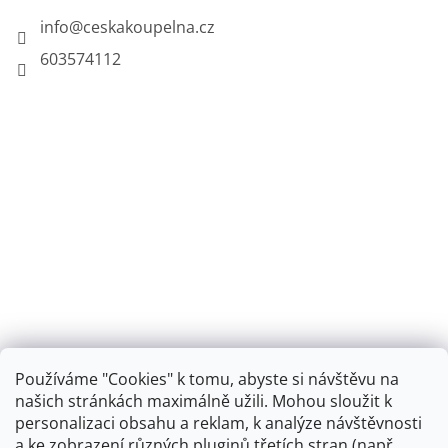
info
@
ceskakoupelna.cz
603574112
Používáme "Cookies" k tomu, abyste si návštěvu na
našich stránkách maximálně užili. Mohou sloužit k
personalizaci obsahu a reklam, k analýze návštěvnosti
Retro koupelna
a ke zobrazení různých pluginů třetích stran (např.