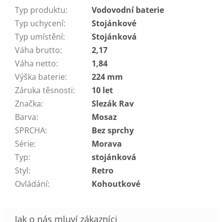
Typ produktu
:
Vodovodní baterie
Typ uchycení
:
Stojánkové
Typ umístění
:
Stojánková
Váha brutto
:
2,17
Váha netto
:
1,84
Výška baterie
:
224 mm
Záruka těsnosti
:
10 let
Značka
:
Slezák Rav
Barva
:
Mosaz
SPRCHA
:
Bez sprchy
Série
:
Morava
Typ
:
stojánková
Styl
:
Retro
Ovládání
:
Kohoutkové