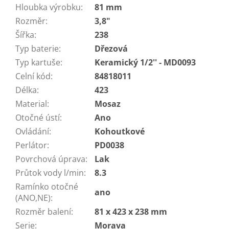
Hloubka výrobku
:
81 mm
Rozměr
:
3,8"
Šířka
:
238
Typ baterie
:
Dřezová
Typ kartuše
:
Keramický 1/2'' - MD0093
Celní kód
:
84818011
Délka
:
423
Material
:
Mosaz
Otočné ústí
:
Ano
Ovládání
:
Kohoutkové
Perlátor
:
PD0038
Povrchová úprava
:
Lak
Průtok vody l/min
:
8.3
Ramínko otočné
ano
(ANO,NE)
:
Rozměr balení
:
81 x 423 x 238 mm
Serie
:
Morava