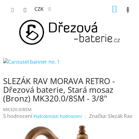
Přejít
NÁKUP
CZK
na
KOŠÍK
obsah
SLEZÁK RAV MORAVA RETRO -
Dřezová baterie, Stará mosaz
(Bronz) MK320.0/8SM - 3/8"
MK320.0/8SM
Průměrné
5 hodnocení
Značka:
Slezák Rav
Podrobnosti hodnocení
hodnocení
produktu
je