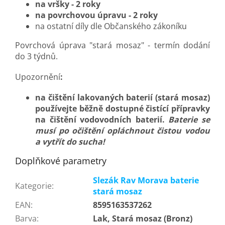
na vršky - 2 roky
na povrchovou úpravu - 2 roky
na ostatní díly dle Občanského zákoníku
Povrchová úprava "stará mosaz" - termín dodání
do 3 týdnů.
Upozornění
:
na čištění lakovaných baterií (stará mosaz)
používejte běžně dostupné čistící přípravky
na čištění vodovodních baterií.
Baterie se
musí po očištění opláchnout čistou vodou
a vytřít do sucha!
Doplňkové parametry
Slezák Rav Morava baterie
Kategorie
:
stará mosaz
EAN
:
8595163537262
Barva
:
Lak, Stará mosaz (Bronz)