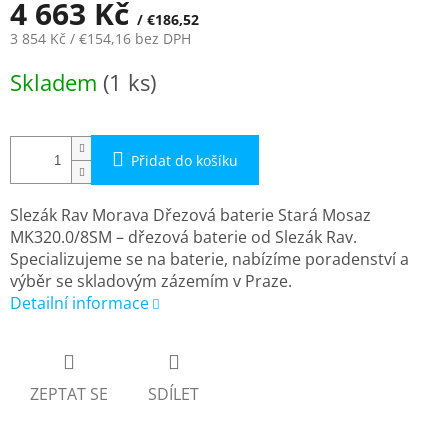
4 663 Kč
/ €186,52
3 854 Kč
/ €154,16
bez DPH
Měrná
Skladem
(1 ks)
cena:
Přidat do košíku
Slezák Rav Morava Dřezová baterie Stará Mosaz
MK320.0/8SM – dřezová baterie od Slezák Rav.
Specializujeme se na baterie, nabízíme poradenství a
výběr se skladovým zázemím v Praze.
Detailní informace
ZEPTAT SE
SDÍLET