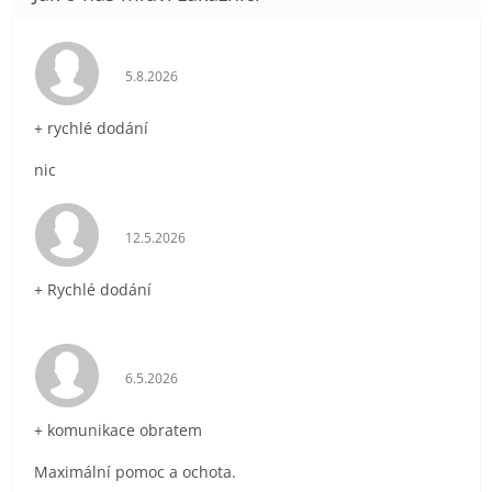
Hodnocení obchodu je 5 z 5 hvězdiček.
5.8.2026
+ rychlé dodání
nic
Hodnocení obchodu je 5 z 5 hvězdiček.
12.5.2026
+ Rychlé dodání
Hodnocení obchodu je 5 z 5 hvězdiček.
6.5.2026
+ komunikace obratem
Maximální pomoc a ochota.