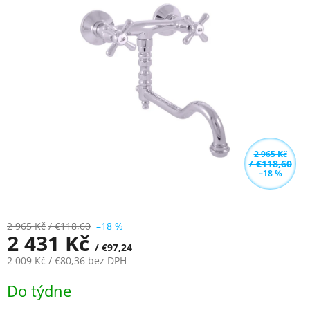
5,0
z
5
hvězdiček.
2 965 Kč
/ €118,60
–18 %
2 965 Kč
/ €118,60
–18 %
2 431 Kč
/ €97,24
2 009 Kč
/ €80,36
bez DPH
Měrná
Do týdne
cena: