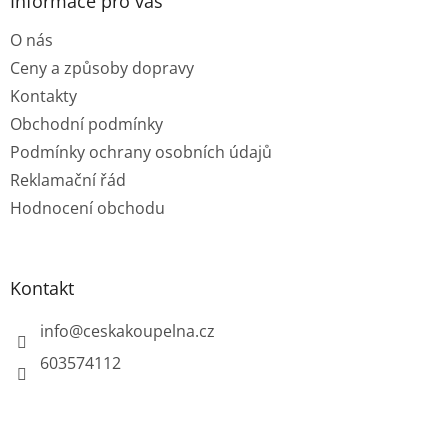
a
Informace pro vás
t
O nás
í
Ceny a způsoby dopravy
Kontakty
Obchodní podmínky
Podmínky ochrany osobních údajů
Reklamační řád
Hodnocení obchodu
Kontakt
info
@
ceskakoupelna.cz
603574112