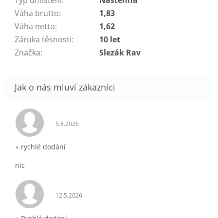
Váha brutto
:
1,83
Váha netto
:
1,62
Záruka těsnosti
:
10 let
Značka
:
Slezák Rav
Hodnocení obchodu je 5 z 5 hvězdiček.
5.8.2026
+ rychlé dodání
nic
Hodnocení obchodu je 5 z 5 hvězdiček.
12.5.2026