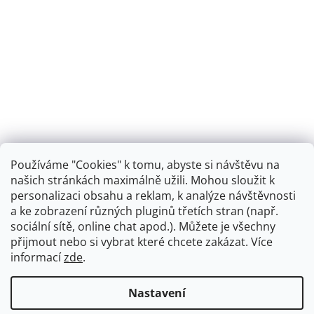
Používáme "Cookies" k tomu, abyste si návštěvu na
našich stránkách maximálně užili. Mohou sloužit k
personalizaci obsahu a reklam, k analýze návštěvnosti
Retro koupelna
a ke zobrazení různých pluginů třetích stran (např.
sociální sítě, online chat apod.). Můžete je všechny
přijmout nebo si vybrat které chcete zakázat. Více
informací
zde
.
Vytvořil Shoptet
+
plnenieshopu.cz
Nastavení