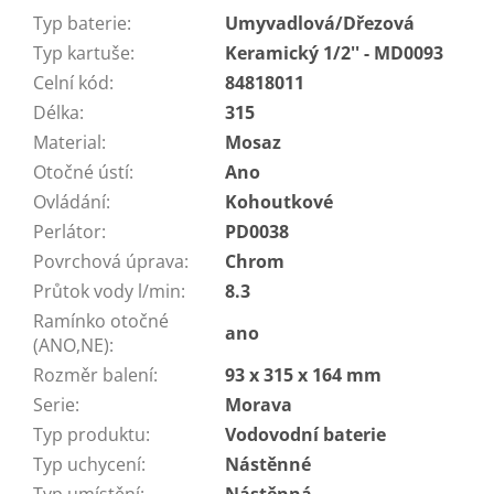
Typ baterie
:
Umyvadlová/Dřezová
Typ kartuše
:
Keramický 1/2'' - MD0093
Celní kód
:
84818011
Délka
:
315
Material
:
Mosaz
Otočné ústí
:
Ano
Ovládání
:
Kohoutkové
Perlátor
:
PD0038
Povrchová úprava
:
Chrom
Průtok vody l/min
:
8.3
Ramínko otočné
ano
(ANO,NE)
:
Rozměr balení
:
93 x 315 x 164 mm
Serie
:
Morava
Typ produktu
:
Vodovodní baterie
Typ uchycení
:
Nástěnné
Typ umístění
:
Nástěnná