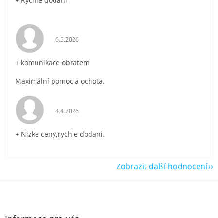
+ Rychlé dodání
Hodnocení obchodu je 5 z 5 hvězdiček.
6.5.2026
+ komunikace obratem
Maximální pomoc a ochota.
Hodnocení obchodu je 5 z 5 hvězdiček.
4.4.2026
+ Nizke ceny,rychle dodani.
Zobrazit další hodnocení
Z
á
p