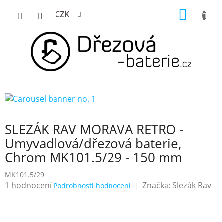
Přejít
NÁKUP
CZK
na
KOŠÍK
obsah
SLEZÁK RAV MORAVA RETRO -
Umyvadlová/dřezová baterie,
Chrom MK101.5/29 - 150 mm
MK101.5/29
Průměrné
1 hodnocení
Značka:
Slezák Rav
Podrobnosti hodnocení
hodnocení
produktu
je