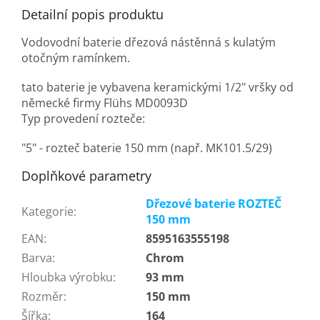
Detailní popis produktu
Vodovodní baterie dřezová nástěnná s kulatým
otočným ramínkem.
tato baterie je vybavena keramickými 1/2" vršky od
německé firmy Flühs MD0093D
Typ provedení rozteče:
"5" - rozteč baterie 150 mm (např. MK101.5/29)
Doplňkové parametry
Dřezové baterie ROZTEČ
Kategorie
:
150 mm
EAN
:
8595163555198
Barva
:
Chrom
Hloubka výrobku
:
93 mm
Rozměr
:
150 mm
Šířka
:
164