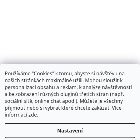
Používáme "Cookies" k tomu, abyste si návštěvu na
našich stránkách maximálně užili. Mohou sloužit k
personalizaci obsahu a reklam, k analýze návštěvnosti
Retro koupelna
a ke zobrazení různých pluginů třetích stran (např.
sociální sítě, online chat apod.). Můžete je všechny
přijmout nebo si vybrat které chcete zakázat. Více
informací
zde
.
Vytvořil Shoptet
+
plnenieshopu.cz
Nastavení