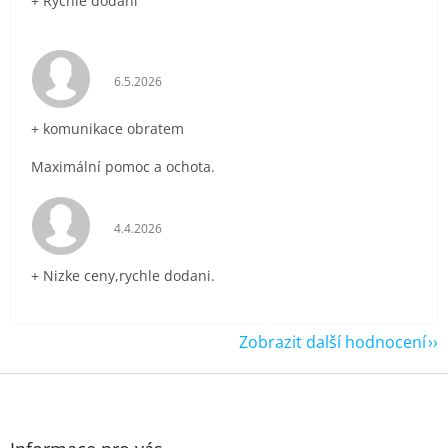
+ Rychlé dodání
Hodnocení obchodu je 5 z 5 hvězdiček.
6.5.2026
+ komunikace obratem
Maximální pomoc a ochota.
Hodnocení obchodu je 5 z 5 hvězdiček.
4.4.2026
+ Nizke ceny,rychle dodani.
Zobrazit další hodnocení
Z
á
p