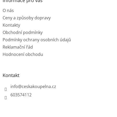
a
Informace pro vás
t
O nás
í
Ceny a způsoby dopravy
Kontakty
Obchodní podmínky
Podmínky ochrany osobních údajů
Reklamační řád
Hodnocení obchodu
Kontakt
info
@
ceskakoupelna.cz
603574112