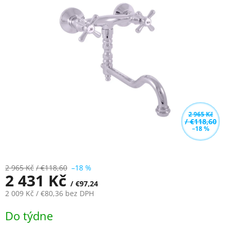
5,0
z
5
hvězdiček.
2 965 Kč
/ €118,60
–18 %
2 965 Kč
/ €118,60
–18 %
2 431 Kč
/ €97,24
2 009 Kč
/ €80,36
bez DPH
Měrná
Do týdne
cena: