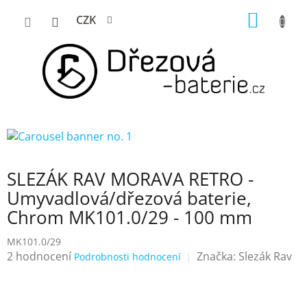
Přejít
NÁKUP
CZK
na
KOŠÍK
obsah
SLEZÁK RAV MORAVA RETRO -
Umyvadlová/dřezová baterie,
Chrom MK101.0/29 - 100 mm
MK101.0/29
Průměrné
2 hodnocení
Značka:
Slezák Rav
Podrobnosti hodnocení
hodnocení
produktu
je