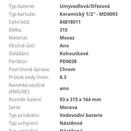
Typ baterie
:
Umyvadlová/Dřezová
Typ kartuše
:
Keramický 1/2'' - MD0093
Celní kód
:
84818011
Délka
:
315
Material
:
Mosaz
Otočné ústí
:
Ano
Ovládání
:
Kohoutkové
Perlátor
:
PD0038
Povrchová úprava
:
Chrom
Průtok vody l/min
:
8.3
Ramínko otočné
ano
(ANO,NE)
:
Rozměr balení
:
93 x 315 x 164 mm
Serie
:
Morava
Typ produktu
:
Vodovodní baterie
Typ uchycení
:
Nástěnné
Typ umístění
:
Nástěnná