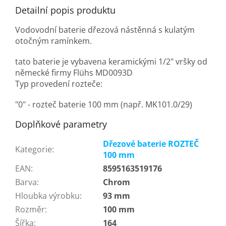
Detailní popis produktu
Vodovodní baterie dřezová nástěnná s kulatým
otočným ramínkem.
tato baterie je vybavena keramickými 1/2" vršky od
německé firmy Flühs MD0093D
Typ provedení rozteče:
"0" - rozteč baterie 100 mm (např. MK101.0/29)
Doplňkové parametry
Dřezové baterie ROZTEČ
Kategorie
:
100 mm
EAN
:
8595163519176
Barva
:
Chrom
Hloubka výrobku
:
93 mm
Rozměr
:
100 mm
Šířka
:
164