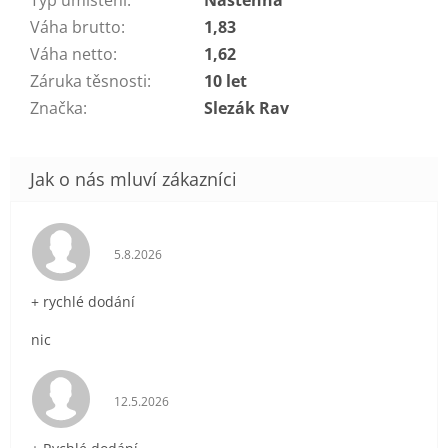
Váha brutto
:
1,83
Váha netto
:
1,62
Záruka těsnosti
:
10 let
Značka
:
Slezák Rav
Hodnocení obchodu je 5 z 5 hvězdiček.
5.8.2026
+ rychlé dodání
nic
Hodnocení obchodu je 5 z 5 hvězdiček.
12.5.2026