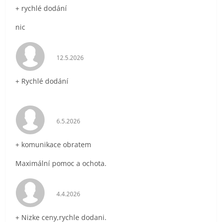
+ rychlé dodání
nic
Hodnocení obchodu je 5 z 5 hvězdiček.
12.5.2026
+ Rychlé dodání
Hodnocení obchodu je 5 z 5 hvězdiček.
6.5.2026
+ komunikace obratem
Maximální pomoc a ochota.
Hodnocení obchodu je 5 z 5 hvězdiček.
4.4.2026
+ Nizke ceny,rychle dodani.