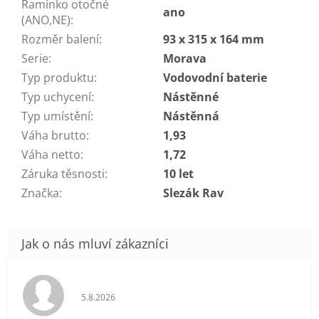
Ramínko otočné
ano
(ANO,NE)
:
Rozměr balení
:
93 x 315 x 164 mm
Serie
:
Morava
Typ produktu
:
Vodovodní baterie
Typ uchycení
:
Nástěnné
Typ umístění
:
Nástěnná
Váha brutto
:
1,93
Váha netto
:
1,72
Záruka těsnosti
:
10 let
Značka
:
Slezák Rav
Hodnocení obchodu je 5 z 5 hvězdiček.
5.8.2026