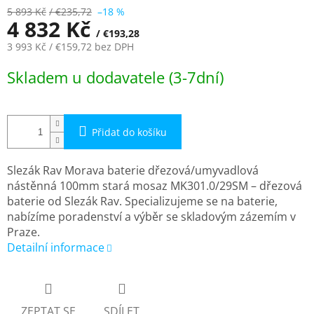
5 893 Kč
/ €235,72
–18 %
4 832 Kč
/ €193,28
3 993 Kč
/ €159,72
bez DPH
Měrná
Skladem u dodavatele (3-7dní)
cena:
Přidat do košíku
Slezák Rav Morava baterie dřezová/umyvadlová
nástěnná 100mm stará mosaz MK301.0/29SM – dřezová
baterie od Slezák Rav. Specializujeme se na baterie,
nabízíme poradenství a výběr se skladovým zázemím v
Praze.
Detailní informace
ZEPTAT SE
SDÍLET