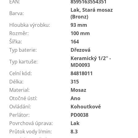
EAN
:
8595163554351
Lak, Stará mosaz
Barva
:
(Bronz)
Hloubka výrobku
:
93 mm
Rozměr
:
100 mm
Šířka
:
164
Typ baterie
:
Dřezová
Keramický 1/2'' -
Typ kartuše
:
MD0093
Celní kód
:
84818011
Délka
:
315
Material
:
Mosaz
Otočné ústí
:
Ano
Ovládání
:
Kohoutkové
Perlátor
:
PD0038
Povrchová úprava
:
Lak
Průtok vody l/min
:
8.3