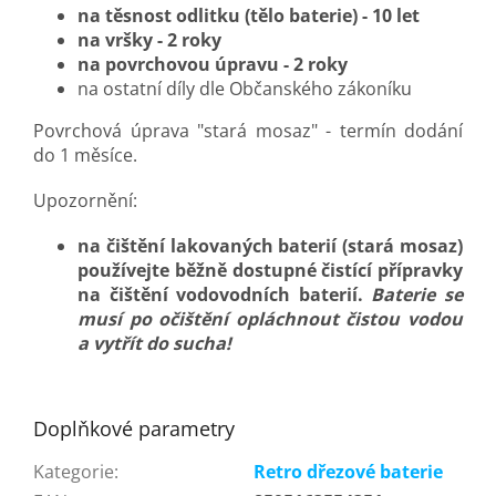
na těsnost odlitku (tělo baterie) - 10 let
na vršky - 2 roky
na povrchovou úpravu - 2 roky
na ostatní díly dle Občanského zákoníku
Povrchová úprava "stará mosaz" - termín dodání
do 1 měsíce.
Upozornění:
na čištění lakovaných baterií (stará mosaz)
používejte běžně dostupné čistící přípravky
na čištění vodovodních baterií.
Baterie se
musí po očištění opláchnout čistou vodou
a vytřít do sucha!
Doplňkové parametry
Kategorie
:
Retro dřezové baterie