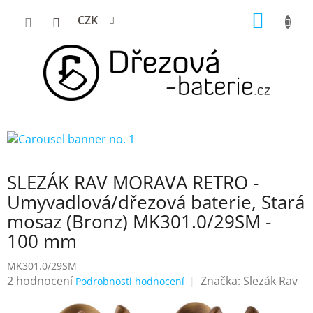
Přejít
NÁKUP
CZK
na
KOŠÍK
obsah
SLEZÁK RAV MORAVA RETRO -
Umyvadlová/dřezová baterie, Stará
mosaz (Bronz) MK301.0/29SM -
100 mm
MK301.0/29SM
Průměrné
2 hodnocení
Značka:
Slezák Rav
Podrobnosti hodnocení
hodnocení
produktu