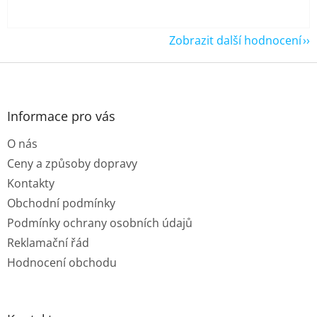
Zobrazit další hodnocení
Z
á
p
a
Informace pro vás
t
O nás
í
Ceny a způsoby dopravy
Kontakty
Obchodní podmínky
Podmínky ochrany osobních údajů
Reklamační řád
Hodnocení obchodu