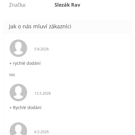
Značka
:
Slezák Rav
Hodnocení obchodu je 5 z 5 hvězdiček.
5.8.2026
+ rychlé dodání
nic
Hodnocení obchodu je 5 z 5 hvězdiček.
12.5.2026
+ Rychlé dodání
Hodnocení obchodu je 5 z 5 hvězdiček.
6.5.2026