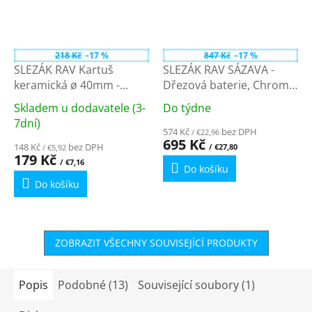
218 Kč
–17 %
847 Kč
–17 %
SLEZÁK RAV Kartuš
SLEZÁK RAV SÁZAVA -
keramická ø 40mm -
Dřezová baterie, Chrom
nízká, Modrá KA4002
SA005.0 - 3/8''
Skladem u dodavatele (3-
Do týdne
Průměrné
Průměrné
7dní)
hodnocení
574 Kč
bez DPH
hodnocení
/ €22,96
produktu
695 Kč
148 Kč
bez DPH
produktu
/ €27,80
/ €5,92
je
179 Kč
je
/ €7,16
Do košíku
4,3
5,0
Do košíku
z
z
5
5
hvězdiček.
hvězdiček.
ZOBRAZIT VŠECHNY SOUVISEJÍCÍ PRODUKTY
Popis
Podobné (13)
Související soubory (1)