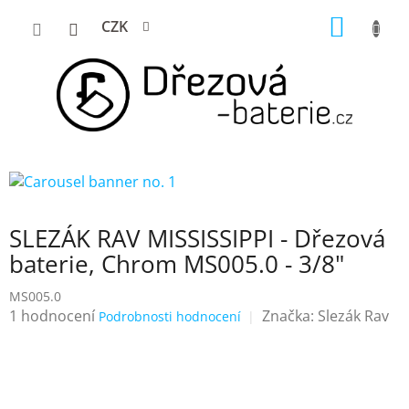
Přejít
NÁKUP
CZK
na
KOŠÍK
obsah
SLEZÁK RAV MISSISSIPPI - Dřezová
baterie, Chrom MS005.0 - 3/8"
MS005.0
Průměrné
1 hodnocení
Značka:
Slezák Rav
Podrobnosti hodnocení
hodnocení
produktu
je
5,0