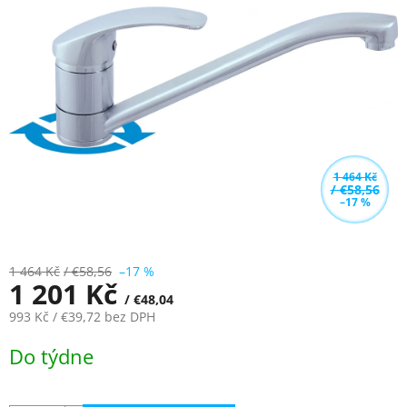
z
5
hvězdiček.
1 464 Kč
/ €58,56
–17 %
1 464 Kč
/ €58,56
–17 %
1 201 Kč
/ €48,04
993 Kč
/ €39,72
bez DPH
Měrná
Do týdne
cena: