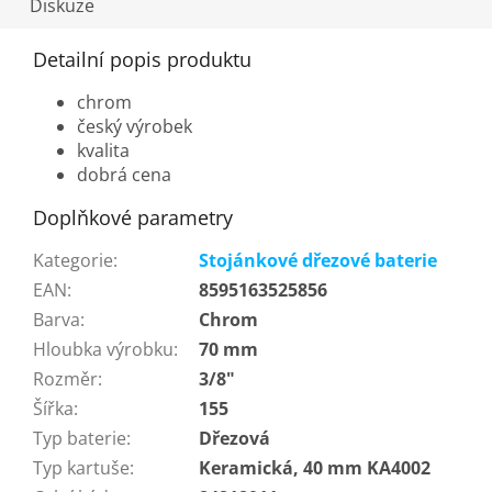
Diskuze
Detailní popis produktu
chrom
český výrobek
kvalita
dobrá cena
Doplňkové parametry
Kategorie
:
Stojánkové dřezové baterie
EAN
:
8595163525856
Barva
:
Chrom
Hloubka výrobku
:
70 mm
Rozměr
:
3/8"
Šířka
:
155
Typ baterie
:
Dřezová
Typ kartuše
:
Keramická, 40 mm KA4002