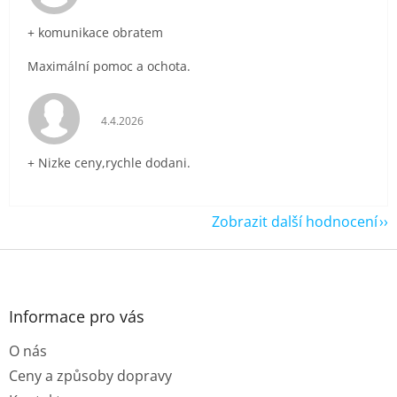
+ komunikace obratem
Maximální pomoc a ochota.
Hodnocení obchodu je 5 z 5 hvězdiček.
4.4.2026
+ Nizke ceny,rychle dodani.
Zobrazit další hodnocení
Z
á
p
a
Informace pro vás
t
O nás
í
Ceny a způsoby dopravy