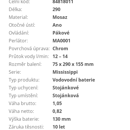
Celní kód
:
84818011
Délka
:
290
Material
:
Mosaz
Otočné ústí
:
Ano
Ovládání
:
Pákové
Perlátor
:
MA0001
Povrchová úprava
:
Chrom
Průtok vody l/min
:
12 – 14
Rozměr balení
:
75 x 290 x 155 mm
Serie
:
Mississippi
Typ produktu
:
Vodovodní baterie
Typ uchycení
:
Stojánkové
Typ umístění
:
Stojánková
Váha brutto
:
1,05
Váha netto
:
0,82
Výška baterie
:
130 mm
Záruka těsnosti
:
10 let