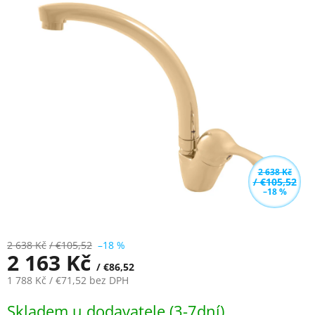
0,0
z
5
hvězdiček.
2 638 Kč
/ €105,52
–18 %
2 638 Kč
/ €105,52
–18 %
2 163 Kč
/ €86,52
1 788 Kč
/ €71,52
bez DPH
Měrná
Skladem u dodavatele (3-7dní)