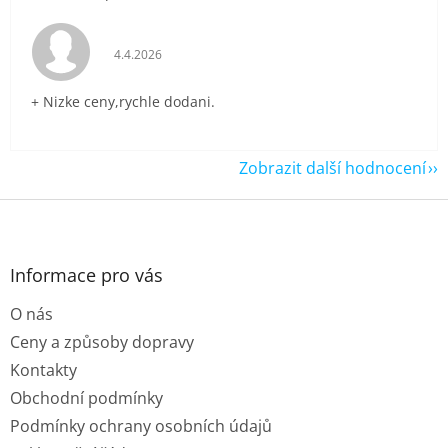
Hodnocení obchodu je 5 z 5 hvězdiček.
4.4.2026
+ Nizke ceny,rychle dodani.
Zobrazit další hodnocení
Z
á
p
a
Informace pro vás
t
O nás
í
Ceny a způsoby dopravy
Kontakty
Obchodní podmínky
Podmínky ochrany osobních údajů