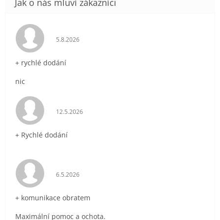
Hodnocení obchodu je 5 z 5 hvězdiček.
5.8.2026
+ rychlé dodání
nic
Hodnocení obchodu je 5 z 5 hvězdiček.
12.5.2026
+ Rychlé dodání
Hodnocení obchodu je 5 z 5 hvězdiček.
6.5.2026
+ komunikace obratem
Maximální pomoc a ochota.