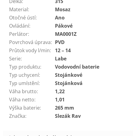
Délka
:
315
Material
:
Mosaz
Otočné ústí
:
Ano
Ovládání
:
Pákové
Perlátor
:
MA0001Z
Povrchová úprava
:
PVD
Průtok vody l/min
:
12 – 14
Serie
:
Labe
Typ produktu
:
Vodovodní baterie
Typ uchycení
:
Stojánkové
Typ umístění
:
Stojánková
Váha brutto
:
1,22
Váha netto
:
1,01
Výška baterie
:
265 mm
Značka
:
Slezák Rav