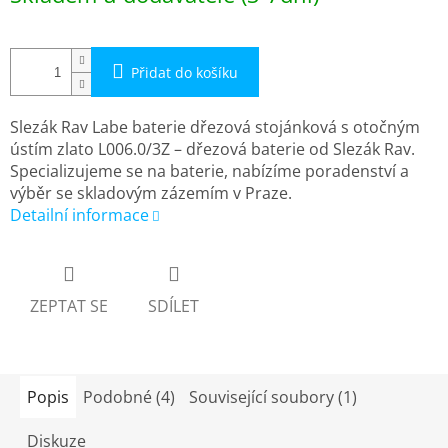
cena:
Přidat do košíku
Slezák Rav Labe baterie dřezová stojánková s otočným
ústím zlato L006.0/3Z – dřezová baterie od Slezák Rav.
Specializujeme se na baterie, nabízíme poradenství a
výběr se skladovým zázemím v Praze.
Detailní informace
ZEPTAT SE
SDÍLET
Popis
Podobné (4)
Související soubory (1)
Diskuze