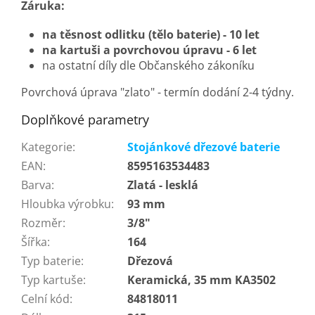
Záruka:
na těsnost odlitku (tělo baterie) - 10 let
na kartuši a povrchovou úpravu - 6 let
na ostatní díly dle Občanského zákoníku
Povrchová úprava "zlato" - termín dodání 2-4 týdny.
Doplňkové parametry
Kategorie
:
Stojánkové dřezové baterie
EAN
:
8595163534483
Barva
:
Zlatá - lesklá
Hloubka výrobku
:
93 mm
Rozměr
:
3/8"
Šířka
:
164
Typ baterie
:
Dřezová
Typ kartuše
:
Keramická, 35 mm KA3502
Celní kód
:
84818011