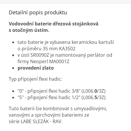
Detailní popis produktu
Vodovodní baterie dřezová stojánková
s otočným ústím.
tato baterie je vybavena keramickou kartuší
o průměru 35 mm KA3502
v ústí SR0090Z je namontovaný perlátor od
firmy Neoperl MA0001Z
provedení zlato
Typ připojení flexi hadic:
"0" - připojení flexi hadic 3/8" (L006.
0
/3Z)
"5" - připojení flexi hadic 1/2" (L006.
5
/3Z)
Tuto baterii lze kombinovat s umyvadlovými,
vanovými a sprchovými bateriemi ze
série LABE SLEZÁK - RAV.