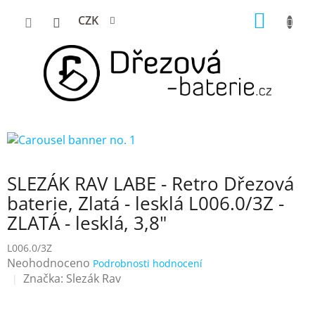
Přejít
NÁKUP
CZK
na
KOŠÍK
obsah
SLEZÁK RAV LABE - Retro Dřezová
baterie, Zlatá - lesklá L006.0/3Z -
ZLATÁ - lesklá, 3,8"
L006.0/3Z
Průměrné
Neohodnoceno
Podrobnosti hodnocení
hodnocení
Značka:
Slezák Rav
produktu
je