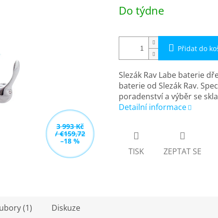
Měrná
Do týdne
cena:
Přidat do ko
Slezák Rav Labe baterie dř
baterie od Slezák Rav. Spec
poradenství a výběr se sk
Detailní informace
3 993 Kč
/ €159,72
–18 %
TISK
ZEPTAT SE
oubory (1)
Diskuze