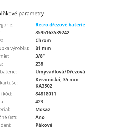
lňkové parametry
egorie
:
Retro dřezové baterie
N
:
8595163539242
va
:
Chrom
ubka výrobku
:
81 mm
měr
:
3/8"
a
:
238
baterie
:
Umyvadlová/Dřezová
Keramická, 35 mm
 kartuše
:
KA3502
í kód
:
84818011
ka
:
423
erial
:
Mosaz
čné ústí
:
Ano
ádání
:
Pákové