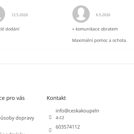
ek.
Hodnocení obchodu je 5 z 5 hvězdiček.
Hodnocení obchodu 
12.5.2026
6.5.2026
hlé dodání
+ komunikace obratem
Maximální pomoc a ochota.
ce pro vás
Kontakt
info
@
ceskakoupeln
a.cz
působy dopravy
603574112