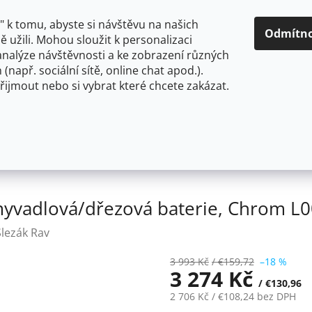
O NÁS
CENY A ZPŮSOBY DOPRAVY
KONTAKTY
OBCH
 k tomu, abyste si návštěvu na našich
Odmítn
 užili. Mohou sloužit k personalizaci
analýze návštěvnosti a ke zobrazení různých
HLEDAT
 (např. sociální sítě, online chat apod.).
řijmout nebo si vybrat které chcete zakázat.
OU
FLEXIBILNÍ
STOJÁNKOVÉ
PRO NÍZKOTLAKÉ OHŘ
myvadlová/dřezová baterie, Chrom L008.0/8 - 3,8"
yvadlová/dřezová baterie, Chrom L00
Slezák Rav
3 993 Kč
/ €159,72
–18 %
3 274 Kč
/ €130,96
2 706 Kč
/ €108,24
bez DPH