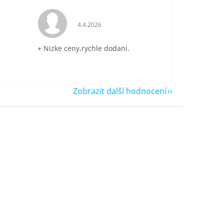
je 5 z 5 hvězdiček.
Hodnocení obchodu je 5 z 5 hvězdiček.
4.4.2026
+ Nizke ceny,rychle dodani.
Zobrazit další hodnocení