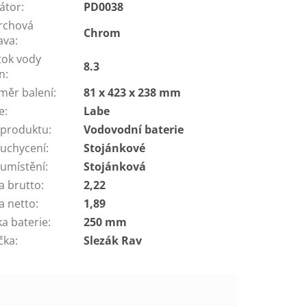
látor
:
PD0038
rchová
Chrom
ava
:
tok vody
8.3
in
:
měr balení
:
81 x 423 x 238 mm
e
:
Labe
 produktu
:
Vodovodní baterie
 uchycení
:
Stojánkové
 umístění
:
Stojánková
a brutto
:
2,22
a netto
:
1,89
ka baterie
:
250 mm
čka
:
Slezák Rav