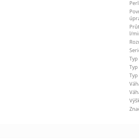
Per
Pov
úpr
Prů
l/m
Roz
Seri
Typ
Typ
Typ
Váh
Váh
Výš
Zna