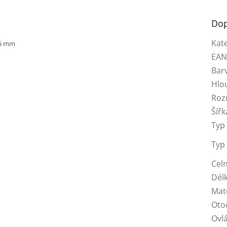
Dop
Kat
35 mm
EA
Bar
Hlo
Roz
Šířk
Typ 
Typ
Celn
Dél
Mat
Oto
Ovl