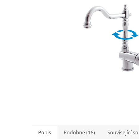
5
hvězdiček.
Popis
Podobné (16)
Související s