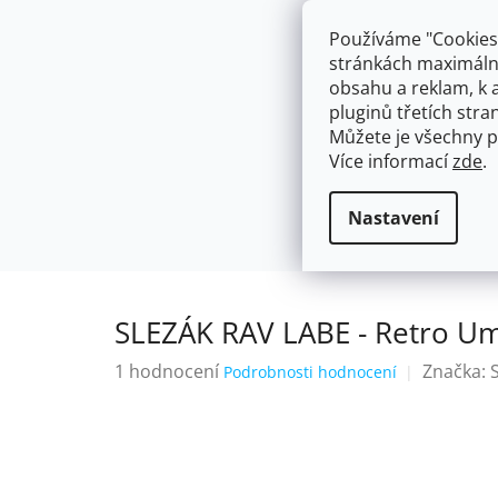
Přejít
603574112
info@ceskakoupelna.cz
na
Používáme "Cookies"
obsah
stránkách maximálně
obsahu a reklam, k 
pluginů třetích stran
Můžete je všechny p
Více informací
zde
.
AKCE
NÁSTĚNNÉ 150/100MM
SE SPRCH
Retro
SLEZÁK RAV LABE - Retro U
Domů
Nastavení
SLEZÁK RAV LABE - Retro Um
Průměrné
1 hodnocení
Značka:
Podrobnosti hodnocení
hodnocení
produktu
je
5,0
z