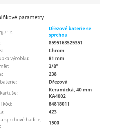
lňkové parametry
Dřezové baterie se
egorie
:
sprchou
N
:
8595163525351
va
:
Chrom
ubka výrobku
:
81 mm
měr
:
3/8"
a
:
238
baterie
:
Dřezová
Keramická, 40 mm
 kartuše
:
KA4002
í kód
:
84818011
ka
:
423
ka sprchové hadice,
1500
: