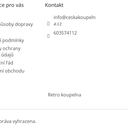
ce pro vás
Kontakt
info
@
ceskakoupeln
a.cz
působy dopravy
603574112
í podmínky
y ochrany
 údajů
ní řád
ní obchodu
Retro koupelna
práva vyhrazena.