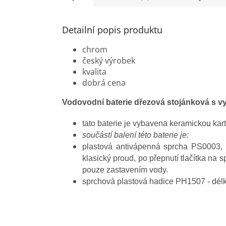
hvězdiček.
Detailní popis produktu
chrom
český výrobek
kvalita
dobrá cena
Vodovodní baterie dřezová stojánková s v
tato baterie je vybavena keramickou k
součástí balení této baterie je:
plastová antivápenná sprcha PS0003, u
klasický proud, po přepnutí tlačítka na 
pouze zastavením vody.
sprchová plastová hadice PH1507 - dél