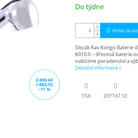
Měrná
Do týdne
cena:
Přidat do ko
Slezák Rav Kongo Baterie 
K010.0 – dřezová baterie od
nabízíme poradenství a vý
Detailní informace
2 093 Kč
/ €83,72
–17 %
TISK
ZEPTAT SE