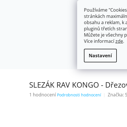
Přejít
603574112
info@ceskakoupelna.cz
na
Používáme "Cookies"
obsah
stránkách maximálně
obsahu a reklam, k 
pluginů třetích stran
Můžete je všechny p
Více informací
zde
.
AKCE
NÁSTĚNNÉ 150/100MM
SE SPRCH
Se sprchou
SLEZÁK RAV KONGO - 
Domů
Nastavení
SLEZÁK RAV KONGO - Dřezová
Průměrné
1 hodnocení
Značka:
Podrobnosti hodnocení
hodnocení
produktu
je
5,0
z