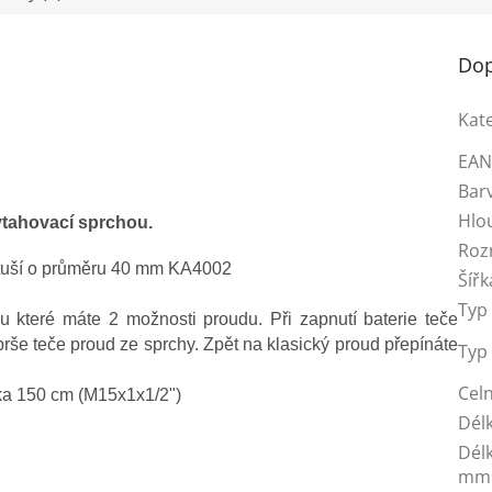
Dop
Kat
EA
Bar
Hlo
ytahovací sprchou.
Roz
artuší o průměru 40 mm KA4002
Šířk
Typ 
 které máte 2 možnosti proudu. Při zapnutí baterie teče
sprše teče proud ze sprchy. Zpět na klasický proud přepínáte
Typ
Celn
ka 150 cm (M15x1x1/2")
Dél
Dél
mm