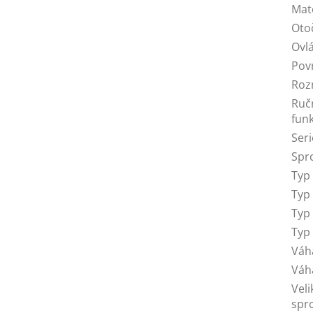
Mat
Oto
Ovl
Pov
Roz
Ruč
funk
Seri
Spr
Typ
Typ
Typ
Typ
Váh
Váh
Veli
spr