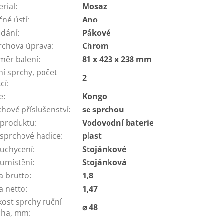
erial
:
Mosaz
čné ústí
:
Ano
ádání
:
Pákové
rchová úprava
:
Chrom
měr balení
:
81 x 423 x 238 mm
ní sprchy, počet
2
cí
:
e
:
Kongo
chové příslušenství
:
se sprchou
 produktu
:
Vodovodní baterie
 sprchové hadice
:
plast
 uchycení
:
Stojánkové
 umístění
:
Stojánková
a brutto
:
1,8
a netto
:
1,47
kost sprchy ruční
⌀ 48
cha, mm
: