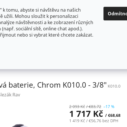
O NÁS
CENY A ZPŮSOBY DOPRAVY
KONTAKTY
OBCH
 k tomu, abyste si návštěvu na našich
Odmítn
 užili. Mohou sloužit k personalizaci
analýze návštěvnosti a ke zobrazení různých
HLEDAT
 (např. sociální sítě, online chat apod.).
řijmout nebo si vybrat které chcete zakázat.
OU
FLEXIBILNÍ
STOJÁNKOVÉ
PRO NÍZKOTLAKÉ OHŘ
Dřezová baterie, Chrom K010.0 - 3/8"
 baterie, Chrom K010.0 - 3/8"
K010.0
Slezák Rav
2 093 Kč
/ €83,72
–17 %
1 717 Kč
/ €68,68
1 419 Kč
/ €56,76
bez DPH