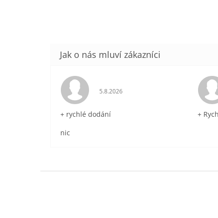
Hodnocení obchodu je 5 z 5 hvězdič
5.8.2026
+ rychlé dodání
+ Ryc
nic
Z
á
p
a