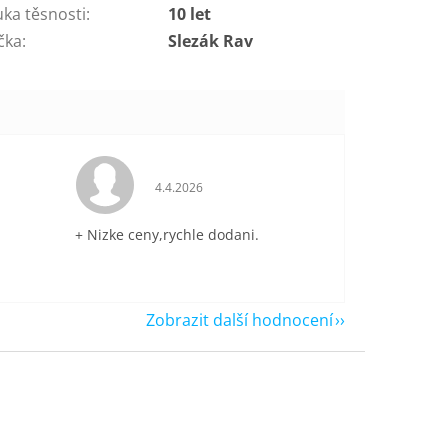
uka těsnosti
:
10 let
čka
:
Slezák Rav
je 5 z 5 hvězdiček.
Hodnocení obchodu je 5 z 5 hvězdiček.
4.4.2026
+ Nizke ceny,rychle dodani.
Zobrazit další hodnocení