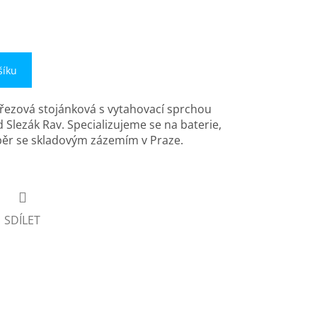
šíku
dřezová stojánková s vytahovací sprchou
 Slezák Rav. Specializujeme se na baterie,
běr se skladovým zázemím v Praze.
SDÍLET