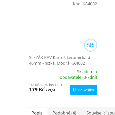
Kód:
KA4002
218 Kč
–17 %
SLEZÁK RAV Kartuš keramická ø
40mm - nízká, Modrá KA4002
Skladem u
Průměrné
dodavatele (3-7dní)
hodnocení
148 Kč
bez DPH
/ €5,92
produktu
179 Kč
Do košíku
/ €7,16
je
5,0
z
5
Popis
Podobné (4)
Související sou