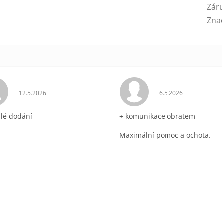
Zár
Zna
ek.
Hodnocení obchodu je 5 z 5 hvězdiček.
Hodnocení obchodu 
12.5.2026
6.5.2026
hlé dodání
+ komunikace obratem
Maximální pomoc a ochota.