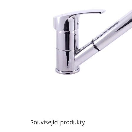
5
hvězdiček.
Související produkty