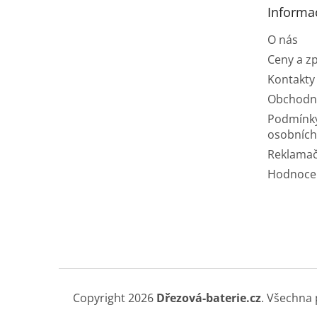
t
Informa
í
O nás
Ceny a z
Kontakty
Obchodn
Podmínk
osobních
Reklamač
Hodnoce
Copyright 2026
Dřezová-baterie.cz
. Všechna 