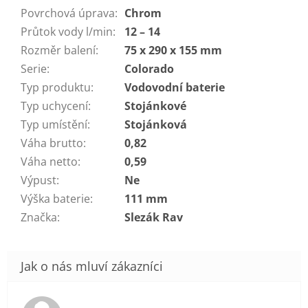
Povrchová úprava
:
Chrom
Průtok vody l/min
:
12 – 14
Rozměr balení
:
75 x 290 x 155 mm
Serie
:
Colorado
Typ produktu
:
Vodovodní baterie
Typ uchycení
:
Stojánkové
Typ umístění
:
Stojánková
Váha brutto
:
0,82
Váha netto
:
0,59
Výpust
:
Ne
Výška baterie
:
111 mm
Značka
:
Slezák Rav