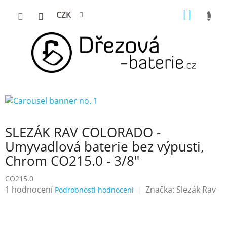
Přejít
NÁKUP
CZK
na
KOŠÍK
obsah
SLEZÁK RAV COLORADO -
Umyvadlová baterie bez výpusti,
Chrom CO215.0 - 3/8"
CO215.0
Průměrné
1 hodnocení
Značka:
Slezák Rav
Podrobnosti hodnocení
hodnocení
produktu
je