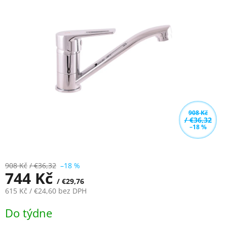
5,0
z
5
hvězdiček.
908 Kč
/ €36,32
–18 %
908 Kč
/ €36,32
–18 %
744 Kč
/ €29,76
615 Kč
/ €24,60
bez DPH
Měrná
Do týdne
cena: