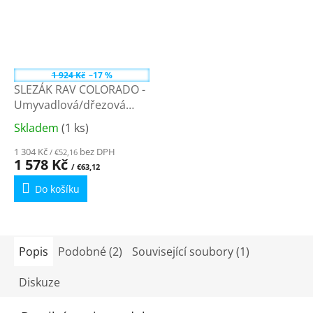
1 924 Kč
–17 %
SLEZÁK RAV COLORADO -
Umyvadlová/dřezová
baterie, Chrom
Skladem
(1 ks)
Průměrné
CO202.0/21 - 100 mm
hodnocení
1 304 Kč
bez DPH
/ €52,16
produktu
1 578 Kč
/ €63,12
je
Do košíku
4,8
z
5
hvězdiček.
Popis
Podobné (2)
Související soubory (1)
Diskuze