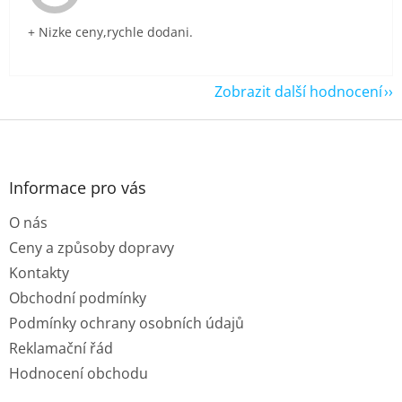
+ Nizke ceny,rychle dodani.
Zobrazit další hodnocení
Z
á
p
a
Informace pro vás
t
O nás
í
Ceny a způsoby dopravy
Kontakty
Obchodní podmínky
Podmínky ochrany osobních údajů
Reklamační řád
Hodnocení obchodu