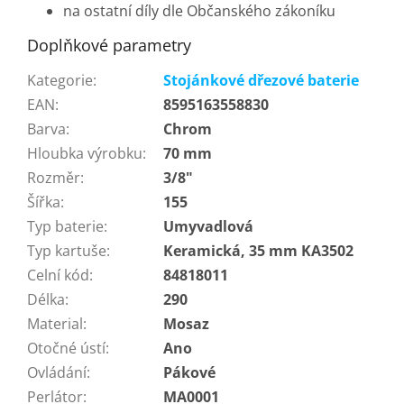
na ostatní díly dle Občanského zákoníku
Doplňkové parametry
Kategorie
:
Stojánkové dřezové baterie
EAN
:
8595163558830
Barva
:
Chrom
Hloubka výrobku
:
70 mm
Rozměr
:
3/8"
Šířka
:
155
Typ baterie
:
Umyvadlová
Typ kartuše
:
Keramická, 35 mm KA3502
Celní kód
:
84818011
Délka
:
290
Material
:
Mosaz
Otočné ústí
:
Ano
Ovládání
:
Pákové
Perlátor
:
MA0001