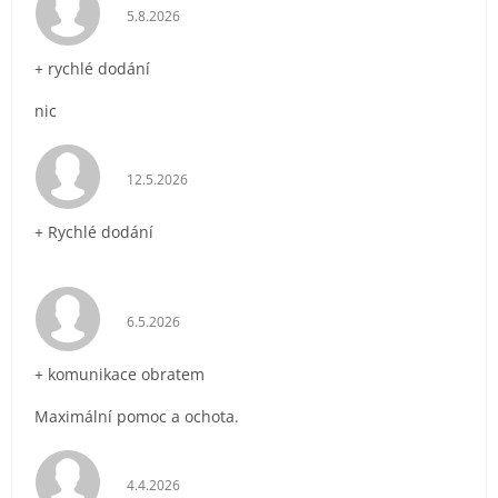
Hodnocení obchodu je 5 z 5 hvězdiček.
5.8.2026
+ rychlé dodání
nic
Hodnocení obchodu je 5 z 5 hvězdiček.
12.5.2026
+ Rychlé dodání
Hodnocení obchodu je 5 z 5 hvězdiček.
6.5.2026
+ komunikace obratem
Maximální pomoc a ochota.
Hodnocení obchodu je 5 z 5 hvězdiček.
4.4.2026