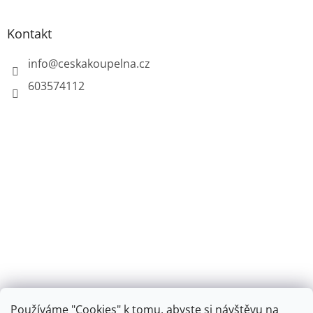
Kontakt
info
@
ceskakoupelna.cz
603574112
Používáme "Cookies" k tomu, abyste si návštěvu na