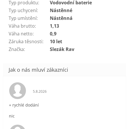
Typ produktu
:
Vodovodní baterie
Typ uchycení
:
Nástěnné
Typ umístění
:
Nástěnná
Váha brutto
:
1,13
Váha netto
:
0,9
Záruka těsnosti
:
10 let
Značka
:
Slezák Rav
Hodnocení obchodu je 5 z 5 hvězdiček.
5.8.2026
+ rychlé dodání
nic