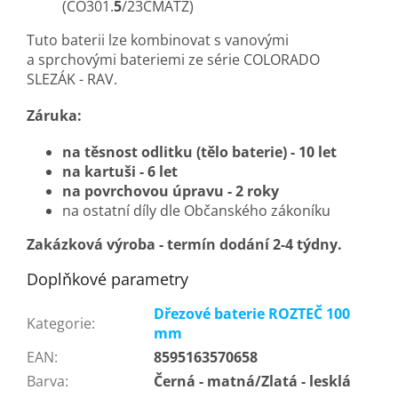
(CO301.
5
/23CMATZ)
Tuto baterii lze kombinovat s vanovými
a sprchovými bateriemi ze série COLORADO
SLEZÁK - RAV.
Záruka:
na těsnost odlitku (tělo baterie) - 10 let
na kartuši - 6 let
na povrchovou úpravu - 2 roky
na ostatní díly dle Občanského zákoníku
Zakázková výroba - termín dodání 2-4 týdny.
Doplňkové parametry
Dřezové baterie ROZTEČ 100
Kategorie
:
mm
EAN
:
8595163570658
Barva
:
Černá - matná/Zlatá - lesklá