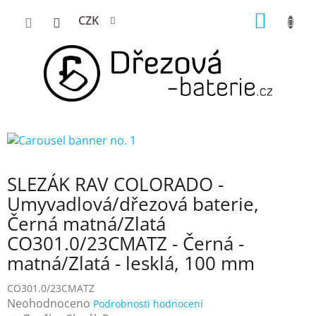
Přejít
NÁKUP
CZK
na
KOŠÍK
obsah
SLEZÁK RAV COLORADO -
Umyvadlová/dřezová baterie,
Černá matná/Zlatá
CO301.0/23CMATZ - Černá -
matná/Zlatá - lesklá, 100 mm
CO301.0/23CMATZ
Průměrné
Neohodnoceno
Podrobnosti hodnocení