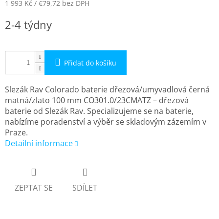
1 993 Kč
/ €79,72
bez DPH
Měrná
2-4 týdny
cena:
Přidat do košíku
Slezák Rav Colorado baterie dřezová/umyvadlová černá
matná/zlato 100 mm CO301.0/23CMATZ – dřezová
baterie od Slezák Rav. Specializujeme se na baterie,
nabízíme poradenství a výběr se skladovým zázemím v
Praze.
Detailní informace
ZEPTAT SE
SDÍLET