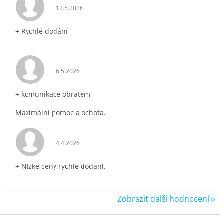
Hodnocení obchodu je 5 z 5 hvězdiček.
12.5.2026
+ Rychlé dodání
Hodnocení obchodu je 5 z 5 hvězdiček.
6.5.2026
+ komunikace obratem
Maximální pomoc a ochota.
Hodnocení obchodu je 5 z 5 hvězdiček.
4.4.2026
+ Nizke ceny,rychle dodani.
Zobrazit další hodnocení
Z