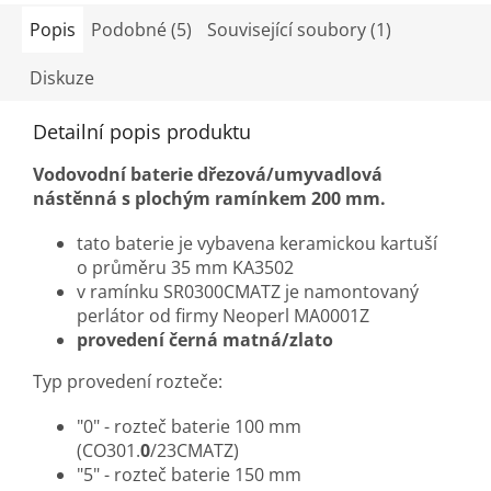
Popis
Podobné (5)
Související soubory (1)
Diskuze
Detailní popis produktu
Vodovodní baterie dřezová/umyvadlová
nástěnná s plochým ramínkem 200 mm.
tato baterie je vybavena keramickou kartuší
o průměru 35 mm KA3502
v ramínku SR0300CMATZ je namontovaný
perlátor od firmy Neoperl MA0001Z
provedení černá matná/zlato
Typ provedení rozteče:
"0" - rozteč baterie 100 mm
(CO301.
0
/23CMATZ)
"5" - rozteč baterie 150 mm