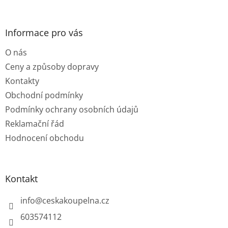
á
p
a
Informace pro vás
t
O nás
í
Ceny a způsoby dopravy
Kontakty
Obchodní podmínky
Podmínky ochrany osobních údajů
Reklamační řád
Hodnocení obchodu
Kontakt
info
@
ceskakoupelna.cz
603574112