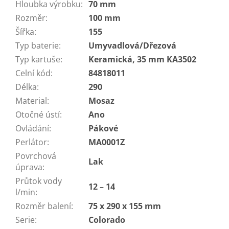
Hloubka výrobku
:
70 mm
Rozměr
:
100 mm
Šířka
:
155
Typ baterie
:
Umyvadlová/Dřezová
Typ kartuše
:
Keramická, 35 mm KA3502
Celní kód
:
84818011
Délka
:
290
Material
:
Mosaz
Otočné ústí
:
Ano
Ovládání
:
Pákové
Perlátor
:
MA0001Z
Povrchová
Lak
úprava
:
Průtok vody
12 – 14
l/min
:
Rozměr balení
:
75 x 290 x 155 mm
Serie
:
Colorado