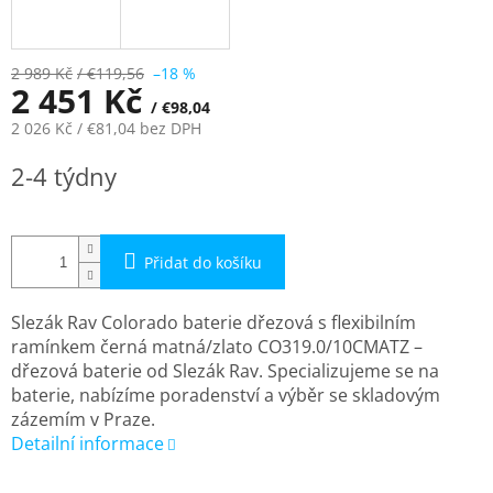
2 989 Kč
/ €119,56
–18 %
2 451 Kč
/ €98,04
2 026 Kč
/ €81,04
bez DPH
Měrná
2-4 týdny
cena:
Přidat do košíku
Slezák Rav Colorado baterie dřezová s flexibilním
ramínkem černá matná/zlato CO319.0/10CMATZ –
dřezová baterie od Slezák Rav. Specializujeme se na
baterie, nabízíme poradenství a výběr se skladovým
zázemím v Praze.
Detailní informace