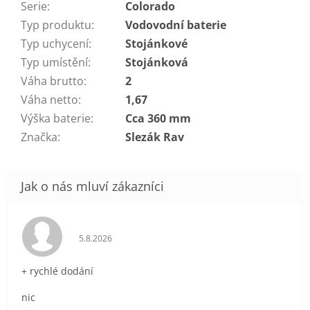
Serie
:
Colorado
Typ produktu
:
Vodovodní baterie
Typ uchycení
:
Stojánkové
Typ umístění
:
Stojánková
Váha brutto
:
2
Váha netto
:
1,67
Výška baterie
:
Cca 360 mm
Značka
:
Slezák Rav
Hodnocení obchodu je 5 z 5 hvězdiček.
5.8.2026
+ rychlé dodání
nic