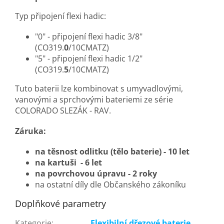
Typ připojení flexi hadic:
"0" - připojení flexi hadic 3/8"
(CO319.
0
/10CMATZ)
"5" - připojení flexi hadic 1/2"
(CO319.
5
/10CMATZ)
Tuto baterii lze kombinovat s umyvadlovými,
vanovými a sprchovými bateriemi ze série
COLORADO
SLEZÁK - RAV.
Záruka:
na těsnost odlitku (tělo baterie) - 10 let
na kartuši - 6 let
na povrchovou úpravu - 2 roky
na ostatní díly dle Občanského zákoníku
Doplňkové parametry
Kategorie
:
Flexibilní dřezové baterie