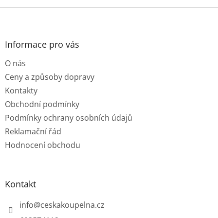
Z
á
p
a
Informace pro vás
t
O nás
í
Ceny a způsoby dopravy
Kontakty
Obchodní podmínky
Podmínky ochrany osobních údajů
Reklamační řád
Hodnocení obchodu
Kontakt
info
@
ceskakoupelna.cz