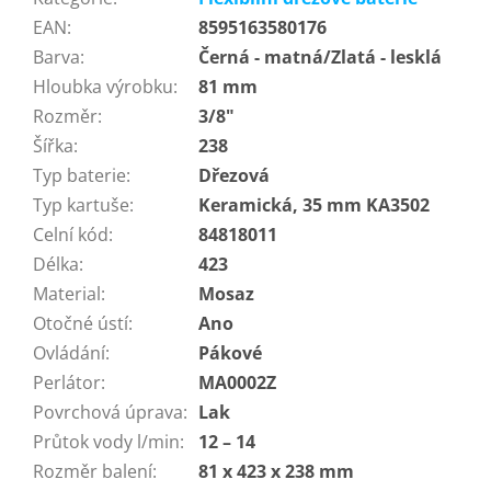
EAN
:
8595163580176
Barva
:
Černá - matná/Zlatá - lesklá
Hloubka výrobku
:
81 mm
Rozměr
:
3/8"
Šířka
:
238
Typ baterie
:
Dřezová
Typ kartuše
:
Keramická, 35 mm KA3502
Celní kód
:
84818011
Délka
:
423
Material
:
Mosaz
Otočné ústí
:
Ano
Ovládání
:
Pákové
Perlátor
:
MA0002Z
Povrchová úprava
:
Lak
Průtok vody l/min
:
12 – 14
Rozměr balení
:
81 x 423 x 238 mm