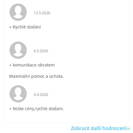
Hodnocení obchodu je 5 z 5 hvězdiček.
12.5.2026
+ Rychlé dodání
Hodnocení obchodu je 5 z 5 hvězdiček.
6.5.2026
+ komunikace obratem
Maximální pomoc a ochota.
Hodnocení obchodu je 5 z 5 hvězdiček.
4.4.2026
+ Nizke ceny,rychle dodani.
Zobrazit další hodnocení