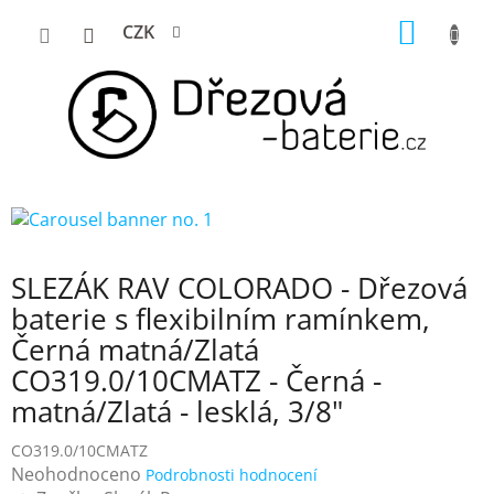
Přejít
NÁKUP
CZK
na
KOŠÍK
obsah
SLEZÁK RAV COLORADO - Dřezová
baterie s flexibilním ramínkem,
Černá matná/Zlatá
CO319.0/10CMATZ - Černá -
matná/Zlatá - lesklá, 3/8"
CO319.0/10CMATZ
Průměrné
Neohodnoceno
Podrobnosti hodnocení