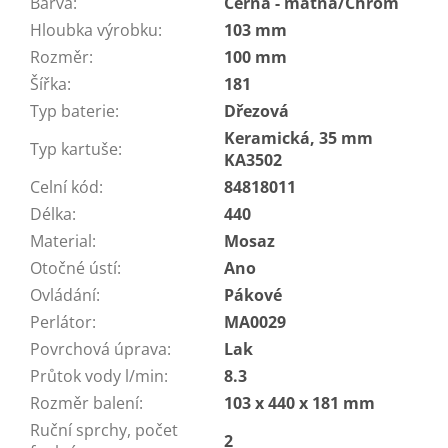
Barva
:
Černá - matná/Chrom
Hloubka výrobku
:
103 mm
Rozměr
:
100 mm
Šířka
:
181
Typ baterie
:
Dřezová
Keramická, 35 mm
Typ kartuše
:
KA3502
Celní kód
:
84818011
Délka
:
440
Material
:
Mosaz
Otočné ústí
:
Ano
Ovládání
:
Pákové
Perlátor
:
MA0029
Povrchová úprava
:
Lak
Průtok vody l/min
:
8.3
Rozměr balení
:
103 x 440 x 181 mm
Ruční sprchy, počet
2