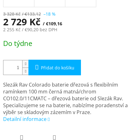
3 328 Kč
/ €133,12
–18 %
2 729 Kč
/ €109,16
2 255 Kč
/ €90,20
bez DPH
Měrná
Do týdne
cena:
Přidat do košíku
Slezák Rav Colorado baterie dřezová s flexibilním
ramínkem 100 mm černá matná/chrom
CO102.0/11CMATC – dřezová baterie od Slezák Rav.
Specializujeme se na baterie, nabízíme poradenství a
výběr se skladovým zázemím v Praze.
Detailní informace