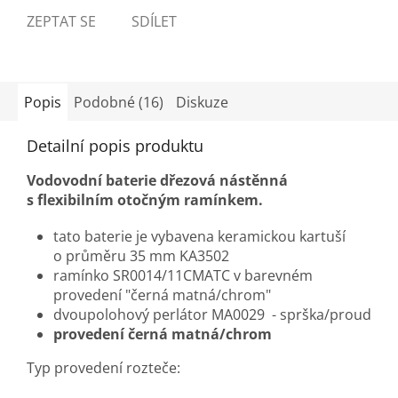
ZEPTAT SE
SDÍLET
Popis
Podobné (16)
Diskuze
Detailní popis produktu
Vodovodní baterie dřezová nástěnná
s flexibilním otočným ramínkem.
tato baterie je vybavena keramickou kartuší
o průměru 35 mm KA3502
ramínko SR0014/11CMATC v barevném
provedení "černá matná/chrom"
dvoupolohový perlátor MA0029 - sprška/proud
provedení černá matná/chrom
Typ provedení rozteče: