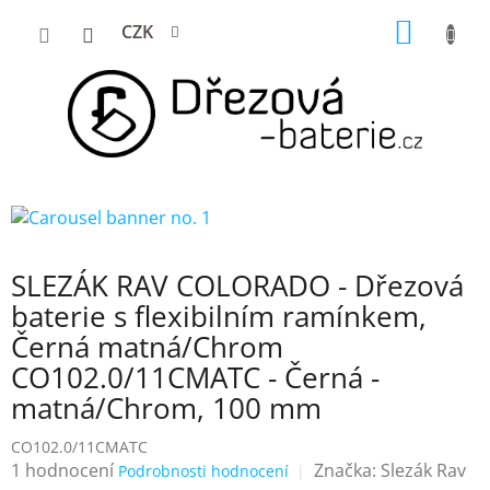
Přejít
NÁKUP
CZK
na
KOŠÍK
obsah
SLEZÁK RAV COLORADO - Dřezová
baterie s flexibilním ramínkem,
Černá matná/Chrom
CO102.0/11CMATC - Černá -
matná/Chrom, 100 mm
CO102.0/11CMATC
Průměrné
1 hodnocení
Značka:
Slezák Rav
Podrobnosti hodnocení