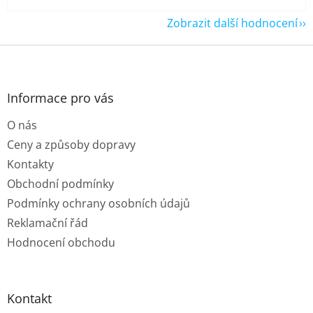
Zobrazit další hodnocení
Z
á
p
a
Informace pro vás
t
O nás
í
Ceny a způsoby dopravy
Kontakty
Obchodní podmínky
Podmínky ochrany osobních údajů
Reklamační řád
Hodnocení obchodu
Kontakt