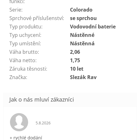
funkcí
:
Serie
:
Colorado
Sprchové příslušenství
:
se sprchou
Typ produktu
:
Vodovodní baterie
Typ uchycení
:
Nástěnné
Typ umístění
:
Nástěnná
Váha brutto
:
2,06
Váha netto
:
1,75
Záruka těsnosti
:
10 let
Značka
:
Slezák Rav
Hodnocení obchodu je 5 z 5 hvězdiček.
5.8.2026
+ rychlé dodání