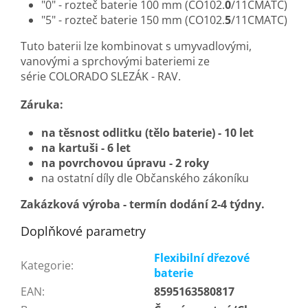
"0" - rozteč baterie 100 mm (CO102.
0
/11CMATC)
"5" - rozteč baterie 150 mm (CO102.
5
/11CMATC)
Tuto baterii lze kombinovat s umyvadlovými,
vanovými a sprchovými bateriemi ze
série COLORADO SLEZÁK - RAV.
Záruka:
na těsnost odlitku (tělo baterie) - 10 let
na kartuši - 6 let
na povrchovou úpravu - 2 roky
na ostatní díly dle Občanského zákoníku
Zakázková výroba - termín dodání 2-4 týdny.
Doplňkové parametry
Flexibilní dřezové
Kategorie
:
baterie
EAN
:
8595163580817