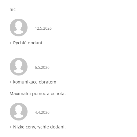
nic
Hodnocení obchodu je 5 z 5 hvězdiček.
12.5.2026
+ Rychlé dodání
Hodnocení obchodu je 5 z 5 hvězdiček.
6.5.2026
+ komunikace obratem
Maximální pomoc a ochota.
Hodnocení obchodu je 5 z 5 hvězdiček.
4.4.2026
+ Nizke ceny,rychle dodani.