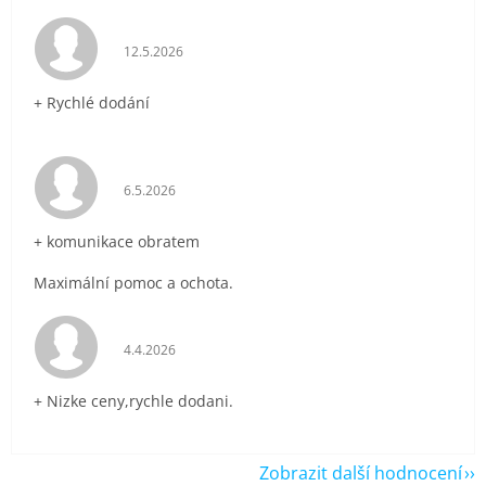
Hodnocení obchodu je 5 z 5 hvězdiček.
12.5.2026
+ Rychlé dodání
Hodnocení obchodu je 5 z 5 hvězdiček.
6.5.2026
+ komunikace obratem
Maximální pomoc a ochota.
Hodnocení obchodu je 5 z 5 hvězdiček.
4.4.2026
+ Nizke ceny,rychle dodani.
Zobrazit další hodnocení