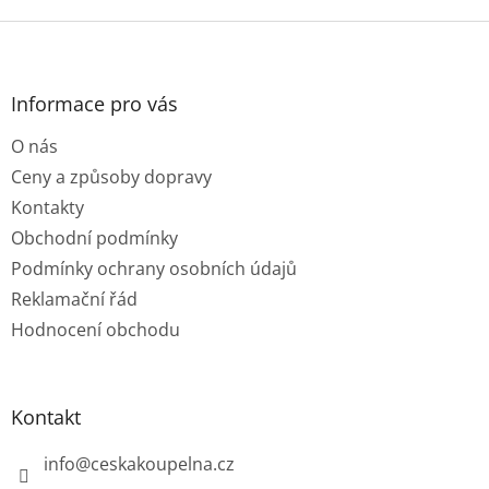
Z
á
p
a
Informace pro vás
t
O nás
í
Ceny a způsoby dopravy
Kontakty
Obchodní podmínky
Podmínky ochrany osobních údajů
Reklamační řád
Hodnocení obchodu
Kontakt
info
@
ceskakoupelna.cz