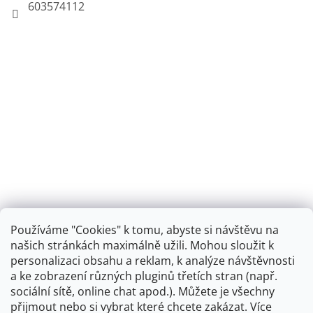
603574112
Používáme "Cookies" k tomu, abyste si návštěvu na
našich stránkách maximálně užili. Mohou sloužit k
personalizaci obsahu a reklam, k analýze návštěvnosti
Retro koupelna
a ke zobrazení různých pluginů třetích stran (např.
sociální sítě, online chat apod.). Můžete je všechny
přijmout nebo si vybrat které chcete zakázat. Více