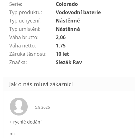
Serie
:
Colorado
Typ produktu
:
Vodovodní baterie
Typ uchycení
:
Nástěnné
Typ umístění
:
Nástěnná
Váha brutto
:
2,06
Váha netto
:
1,75
Záruka těsnosti
:
10 let
Značka
:
Slezák Rav
Hodnocení obchodu je 5 z 5 hvězdiček.
5.8.2026
+ rychlé dodání
nic