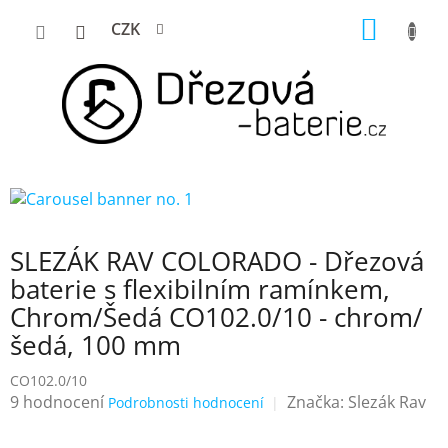
Přejít
NÁKUP
CZK
na
KOŠÍK
obsah
SLEZÁK RAV COLORADO - Dřezová
baterie s flexibilním ramínkem,
Chrom/Šedá CO102.0/10 - chrom/
šedá, 100 mm
CO102.0/10
Průměrné
9 hodnocení
Značka:
Slezák Rav
Podrobnosti hodnocení
hodnocení
produktu