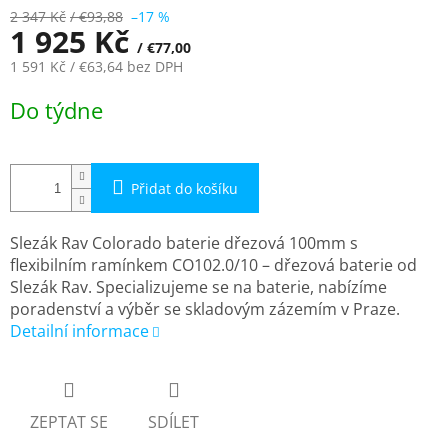
2 347 Kč
/ €93,88
–17 %
1 925 Kč
/ €77,00
1 591 Kč
/ €63,64
bez DPH
Měrná
Do týdne
cena:
Přidat do košíku
Slezák Rav Colorado baterie dřezová 100mm s
flexibilním ramínkem CO102.0/10 – dřezová baterie od
Slezák Rav. Specializujeme se na baterie, nabízíme
poradenství a výběr se skladovým zázemím v Praze.
Detailní informace
ZEPTAT SE
SDÍLET