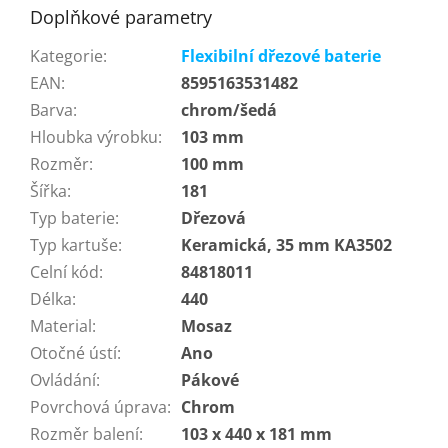
Doplňkové parametry
Kategorie
:
Flexibilní dřezové baterie
EAN
:
8595163531482
Barva
:
chrom/šedá
Hloubka výrobku
:
103 mm
Rozměr
:
100 mm
Šířka
:
181
Typ baterie
:
Dřezová
Typ kartuše
:
Keramická, 35 mm KA3502
Celní kód
:
84818011
Délka
:
440
Material
:
Mosaz
Otočné ústí
:
Ano
Ovládání
:
Pákové
Povrchová úprava
:
Chrom
Rozměr balení
:
103 x 440 x 181 mm