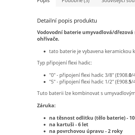
Popis
Podobné (3)
Související sou
Detailní popis produktu
Vodovodní baterie umyvadlová/dřezová 
ohřívače.
tato baterie je vybavena keramickou
​Typ připojení flexi hadic:
"0" - připojení flexi hadic 3/8" (E908.
0
/
"5" - připojení flexi hadic 1/2" (E908.
5
/
Tuto baterii lze kombinovat s umyvadlovým
Záruka:
na těsnost odlitku (tělo baterie) - 10
na kartuši - 6 let
na povrchovou úpravu - 2 roky