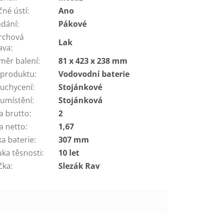
čné ústí
:
Ano
ádání
:
Pákové
rchová
Lak
ava
:
měr balení
:
81 x 423 x 238 mm
 produktu
:
Vodovodní baterie
 uchycení
:
Stojánkové
 umístění
:
Stojánková
a brutto
:
2
a netto
:
1,67
ka baterie
:
307 mm
uka těsnosti
:
10 let
čka
:
Slezák Rav