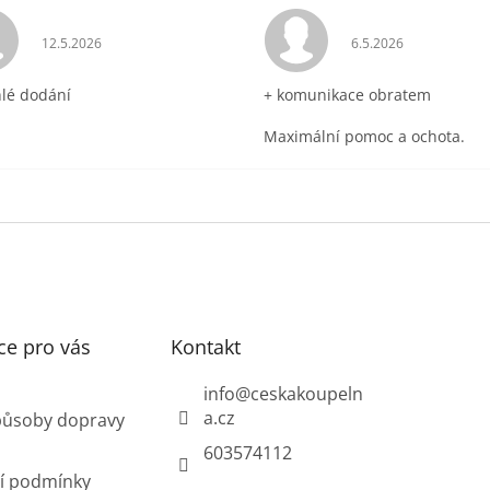
ek.
Hodnocení obchodu je 5 z 5 hvězdiček.
Hodnocení obchodu 
12.5.2026
6.5.2026
hlé dodání
+ komunikace obratem
Maximální pomoc a ochota.
ce pro vás
Kontakt
info
@
ceskakoupeln
a.cz
působy dopravy
603574112
í podmínky