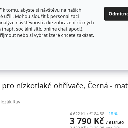
O NÁS
CENY A ZPŮSOBY DOPRAVY
KONTAKTY
OBCH
 k tomu, abyste si návštěvu na našich
Odmítn
 užili. Mohou sloužit k personalizaci
analýze návštěvnosti a ke zobrazení různých
HLEDAT
 (např. sociální sítě, online chat apod.).
řijmout nebo si vybrat které chcete zakázat.
OU
FLEXIBILNÍ
STOJÁNKOVÉ
PRO NÍZKOTLAKÉ OHŘ
aterie pro nízkotlaké ohřívače, Černá - matná E908.5/4CMAT
pro nízkotlaké ohřívače, Černá - ma
Slezák Rav
4 622 Kč
/ €184,88
–18 %
3 790 Kč
/ €151,60
3 132 Kč
/ €125,28
bez DPH