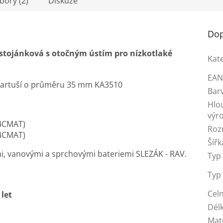
bory (2)
Diskuze
R
Dop
M
stojánková s otočným ústím pro nízkotlaké
Kat
EA
A
 kartuší o průměru 35 mm KA3510
Bar
Hlo
výr
4CMAT)
Roz
4CMAT)
Šířk
i, vanovými a sprchovými bateriemi SLEZÁK - RAV.
Typ 
Typ
Celn
 let
Dél
Mat