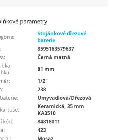
lňkové parametry
Stojánkové dřezové
egorie
:
baterie
N
:
8595163579637
va
:
Černá matná
ubka
81 mm
obku
:
měr
:
1/2"
a
:
238
baterie
:
Umyvadlová/Dřezová
Keramická, 35 mm
 kartuše
:
KA3510
í kód
:
84818011
ka
:
423
erial
:
Mosaz