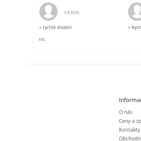
Hodnocení obchodu je 5 z 5 hvězdič
5.8.2026
+ rychlé dodání
+ Ryc
nic
Z
á
p
a
t
Informa
í
O nás
Ceny a z
Kontakty
Obchodn