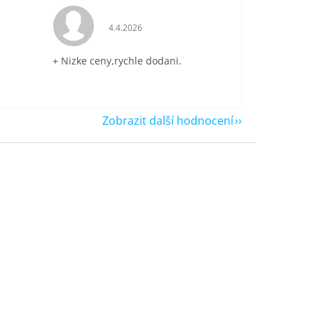
je 5 z 5 hvězdiček.
Hodnocení obchodu je 5 z 5 hvězdiček.
4.4.2026
+ Nizke ceny,rychle dodani.
Zobrazit další hodnocení