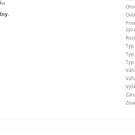
íku
Oto
dny.
Ovl
Pov
úpr
Roz
Typ
Typ
Typ
Váh
Váh
Výš
Zár
Zna