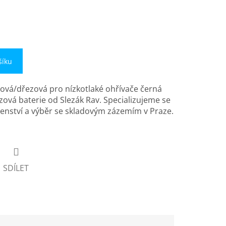
šíku
ová/dřezová pro nízkotlaké ohřívače černá
ová baterie od Slezák Rav. Specializujeme se
enství a výběr se skladovým zázemím v Praze.
SDÍLET