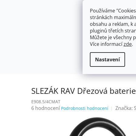
Přejít
603574112
info@ceskakoupelna.cz
na
Používáme "Cookies"
obsah
stránkách maximálně
obsahu a reklam, k 
pluginů třetích stran
Můžete je všechny p
Více informací
zde
.
AKCE
NÁSTĚNNÉ 150/100MM
SE SPRCH
Stojánkové
SLEZÁK RAV Dřezová b
Domů
Nastavení
SLEZÁK RAV Dřezová baterie 
E908.5/4CMAT
Průměrné
6 hodnocení
Značka:
Podrobnosti hodnocení
hodnocení
produktu
je
4,3