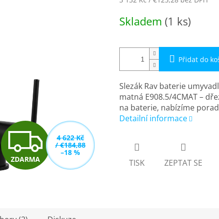
Měrná
Skladem
(1 ks)
cena:
Přidat do ko
Slezák Rav baterie umyvadl
matná E908.5/4CMAT – dřez
na baterie, nabízíme porad
Detailní informace
Z
4 622 Kč
/ €184,88
–18 %
ZDARMA
TISK
ZEPTAT SE
D
A