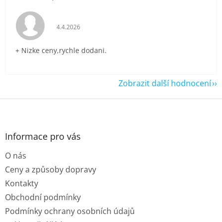
Hodnocení obchodu je 5 z 5 hvězdiček.
4.4.2026
+ Nizke ceny,rychle dodani.
Zobrazit další hodnocení
Z
á
p
a
Informace pro vás
t
O nás
í
Ceny a způsoby dopravy
Kontakty
Obchodní podmínky
Podmínky ochrany osobních údajů