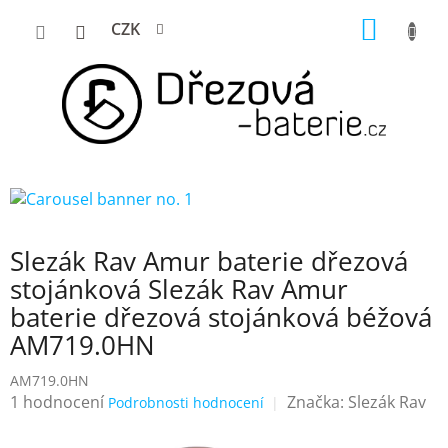
Přejít
NÁKUP
CZK
na
KOŠÍK
obsah
Slezák Rav Amur baterie dřezová
stojánková Slezák Rav Amur
baterie dřezová stojánková béžová
AM719.0HN
AM719.0HN
Průměrné
1 hodnocení
Značka:
Slezák Rav
Podrobnosti hodnocení
hodnocení
produktu