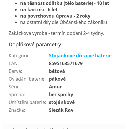
na těsnost odlitku (tělo baterie) - 10 let
na kartuši - 6 let
na povrchovou úpravu - 2 roky
na ostatní díly dle Občanského zákoníku
Zakázková výroba - termín dodání 2-4 týdny.
Doplňkové parametry
Kategorie
:
Stojánkové dřezové baterie
EAN
:
8595163571679
Barva
:
béžová
Ovládání baterie
:
pákové
Série
:
Amur
Sprcha
:
bez sprchy
Umístění baterie
:
stojánkové
Značka
:
Slezák Rav