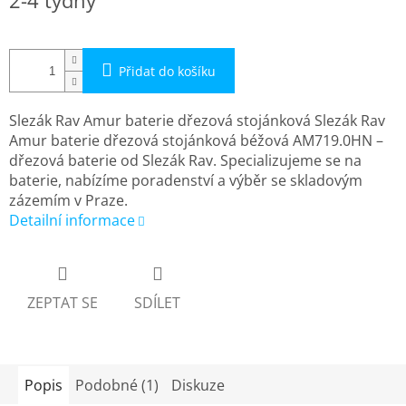
2-4 týdny
cena:
Přidat do košíku
Slezák Rav Amur baterie dřezová stojánková Slezák Rav
Amur baterie dřezová stojánková béžová AM719.0HN –
dřezová baterie od Slezák Rav. Specializujeme se na
baterie, nabízíme poradenství a výběr se skladovým
zázemím v Praze.
Detailní informace
ZEPTAT SE
SDÍLET
Popis
Podobné (1)
Diskuze