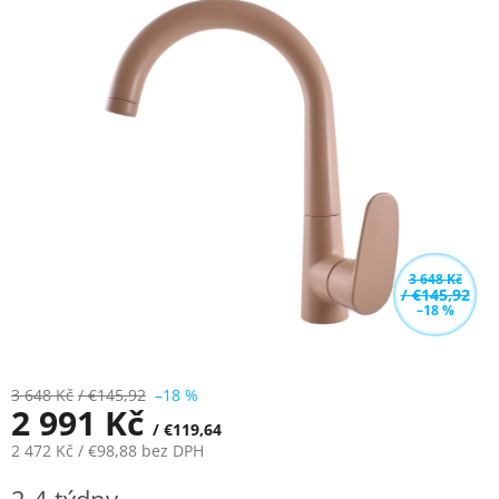
je
5,0
z
5
hvězdiček.
3 648 Kč
/ €145,92
–18 %
3 648 Kč
/ €145,92
–18 %
2 991 Kč
/ €119,64
2 472 Kč
/ €98,88
bez DPH
Měrná