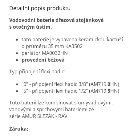
Detailní popis produktu
Vodovodní baterie dřezová stojánková
s otočným ústím.
tato baterie je vybavena keramickou kartuší
o průměru 35 mm KA3502
perlátor MA0032HN
provedení béžová
​Typ připojení flexi hadic:
"0" - připojení flexi hadic 3/8" (AM719.
0
HN)
"5" - připojení flexi hadic 1/2" (AM719.
5
HN)
Tuto baterii lze kombinovat s umyvadlovými,
vanovými a sprchovými bateriemi ze
série AMUR SLEZÁK - RAV.
Záruka: