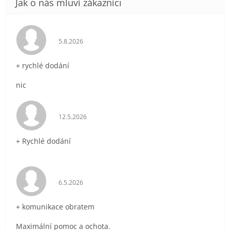
Hodnocení obchodu je 5 z 5 hvězdiček.
5.8.2026
+ rychlé dodání
nic
Hodnocení obchodu je 5 z 5 hvězdiček.
12.5.2026
+ Rychlé dodání
Hodnocení obchodu je 5 z 5 hvězdiček.
6.5.2026
+ komunikace obratem
Maximální pomoc a ochota.