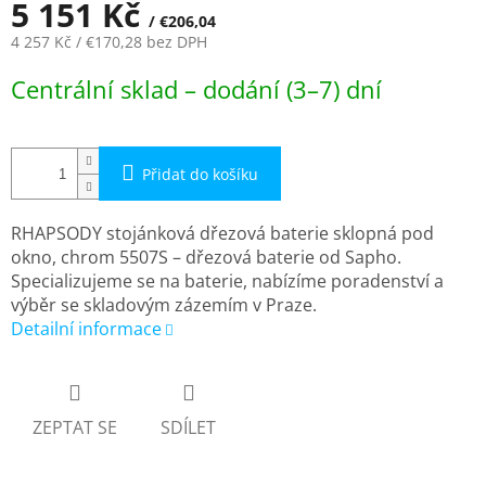
5 151 Kč
/ €206,04
4 257 Kč
/ €170,28
bez DPH
Měrná
Centrální sklad – dodání (3–7) dní
cena:
Přidat do košíku
RHAPSODY stojánková dřezová baterie sklopná pod
okno, chrom 5507S – dřezová baterie od Sapho.
Specializujeme se na baterie, nabízíme poradenství a
výběr se skladovým zázemím v Praze.
Detailní informace
ZEPTAT SE
SDÍLET