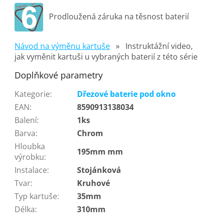
Prodloužená záruka na těsnost baterií
Návod na výměnu kartuše
» Instruktážní video,
jak vyměnit kartuši u vybraných baterií z této série
Doplňkové parametry
Kategorie
:
Dřezové baterie pod okno
EAN
:
8590913138034
Balení
:
1ks
Barva
:
Chrom
Hloubka
195mm mm
výrobku
:
Instalace
:
Stojánková
Tvar
:
Kruhové
Typ kartuše
:
35mm
Délka
:
310mm