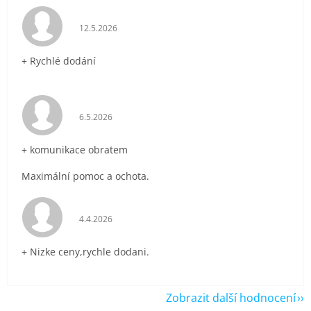
Hodnocení obchodu je 5 z 5 hvězdiček.
12.5.2026
+ Rychlé dodání
Hodnocení obchodu je 5 z 5 hvězdiček.
6.5.2026
+ komunikace obratem
Maximální pomoc a ochota.
Hodnocení obchodu je 5 z 5 hvězdiček.
4.4.2026
+ Nizke ceny,rychle dodani.
Zobrazit další hodnocení