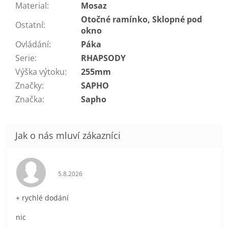
Material
:
Mosaz
Otočné ramínko, Sklopné pod
Ostatní
:
okno
Ovládání
:
Páka
Serie
:
RHAPSODY
Výška výtoku
:
255mm
Značky
:
SAPHO
Značka
:
Sapho
Hodnocení obchodu je 5 z 5 hvězdiček.
5.8.2026
+ rychlé dodání
nic