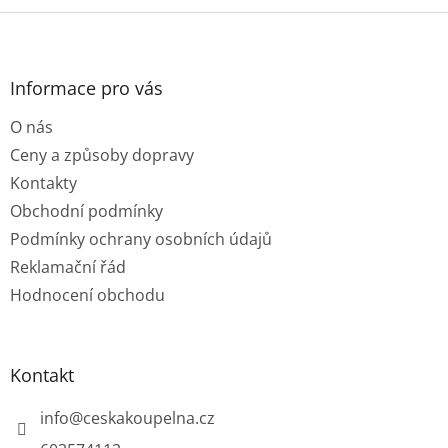
Z
á
p
a
Informace pro vás
t
O nás
í
Ceny a způsoby dopravy
Kontakty
Obchodní podmínky
Podmínky ochrany osobních údajů
Reklamační řád
Hodnocení obchodu
Kontakt
info
@
ceskakoupelna.cz