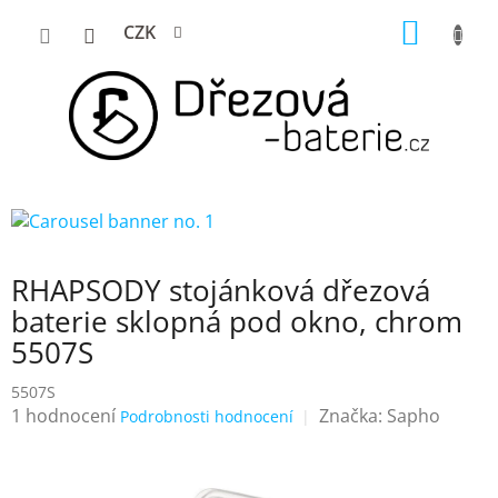
Přejít
NÁKUP
CZK
na
KOŠÍK
obsah
RHAPSODY stojánková dřezová
baterie sklopná pod okno, chrom
5507S
5507S
Průměrné
1 hodnocení
Značka:
Sapho
Podrobnosti hodnocení
hodnocení
produktu
je