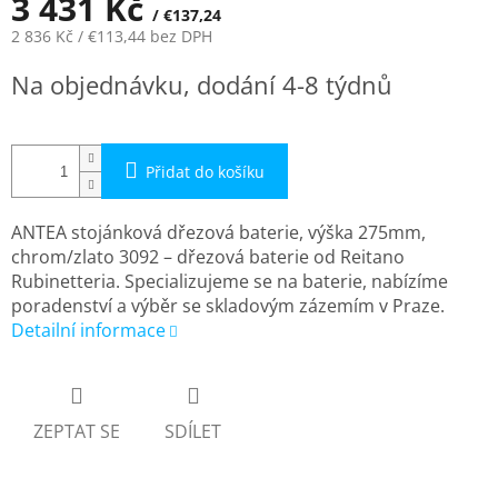
3 431 Kč
/ €137,24
2 836 Kč
/ €113,44
bez DPH
Měrná
Na objednávku, dodání 4-8 týdnů
cena:
Přidat do košíku
ANTEA stojánková dřezová baterie, výška 275mm,
chrom/zlato 3092 – dřezová baterie od Reitano
Rubinetteria. Specializujeme se na baterie, nabízíme
poradenství a výběr se skladovým zázemím v Praze.
Detailní informace
ZEPTAT SE
SDÍLET