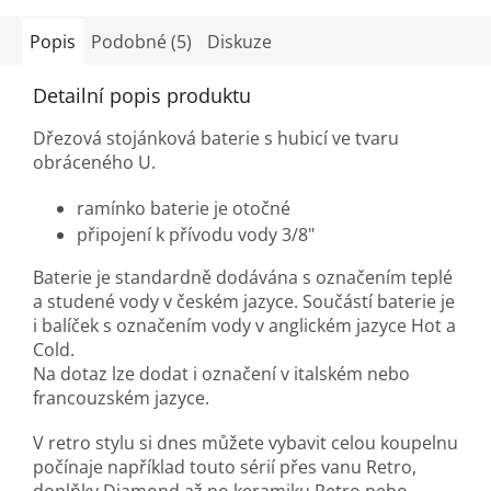
hvězdiček.
Popis
Podobné (5)
Diskuze
Detailní popis produktu
Dřezová stojánková baterie s hubicí ve tvaru
obráceného U.
ramínko baterie je otočné
připojení k přívodu vody 3/8"
Baterie je standardně dodávána s označením teplé
a studené vody v českém jazyce. Součástí baterie je
i balíček s označením vody v anglickém jazyce Hot a
Cold.
Na dotaz lze dodat i označení v italském nebo
francouzském jazyce.
V retro stylu si dnes můžete vybavit celou koupelnu
počínaje například touto sérií přes vanu Retro,