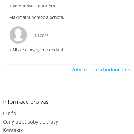
+ komunikace obratem
Maximální pomoc a ochota.
Hodnocení obchodu je 5 z 5 hvězdiček.
4.4.2026
+ Nizke ceny,rychle dodani.
Zobrazit další hodnocení
Z
á
p
a
Informace pro vás
t
O nás
í
Ceny a způsoby dopravy
Kontakty