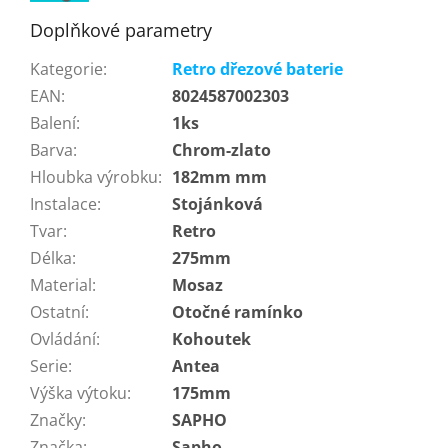
Doplňkové parametry
Kategorie
:
Retro dřezové baterie
EAN
:
8024587002303
Balení
:
1ks
Barva
:
Chrom-zlato
Hloubka výrobku
:
182mm mm
Instalace
:
Stojánková
Tvar
:
Retro
Délka
:
275mm
Material
:
Mosaz
Ostatní
:
Otočné ramínko
Ovládání
:
Kohoutek
Serie
:
Antea
Výška výtoku
:
175mm
Značky
:
SAPHO
Značka
:
Sapho