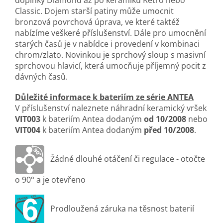
doplňky Diamond až po keramiku Retro nebo
Classic. Dojem starší patiny může umocnit
bronzová povrchová úprava, ve které taktéž
nabízíme veškeré příslušenství. Dále pro umocnění
starých časů je v nabídce i provedení v kombinaci
chrom/zlato. Novinkou je sprchový sloup s masivní
sprchovou hlavicí, která umocňuje příjemný pocit z
dávných časů.
Důležité informace k bateriím ze série ANTEA
V příslušenství naleznete náhradní keramický vršek
VIT003
k bateriím Antea dodaným
od 10/2008
nebo
VIT004
k bateriím Antea dodaným
před 10/2008
.
Žádné dlouhé otáčení či regulace - otočte
o 90° a je otevřeno
Prodloužená záruka na těsnost baterií