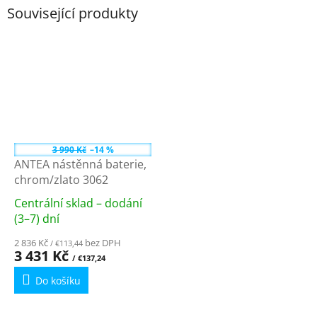
Související produkty
3 990 Kč
–14 %
ANTEA nástěnná baterie,
chrom/zlato 3062
Centrální sklad – dodání
Průměrné
(3–7) dní
hodnocení
2 836 Kč
bez DPH
produktu
/ €113,44
3 431 Kč
je
/ €137,24
5,0
Do košíku
z
5