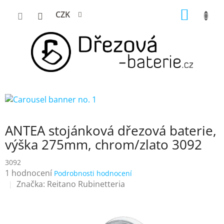
Přejít
NÁKUP
CZK
na
KOŠÍK
obsah
ANTEA stojánková dřezová baterie,
výška 275mm, chrom/zlato 3092
3092
Průměrné
1 hodnocení
Podrobnosti hodnocení
hodnocení
Značka:
Reitano Rubinetteria
produktu
je
5,0