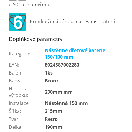
o 90° a je otevřeno
Prodloužená záruka na těsnost baterií
Doplňkové parametry
Nástěnné dřezové baterie
Kategorie
:
150/100 mm
EAN
:
8024587002280
Balení
:
1ks
Barva
:
Bronz
Hloubka
230mm mm
výrobku
:
Instalace
:
Nástěnná 150 mm
Šířka
:
215mm
Tvar
:
Retro
Délka
:
190mm