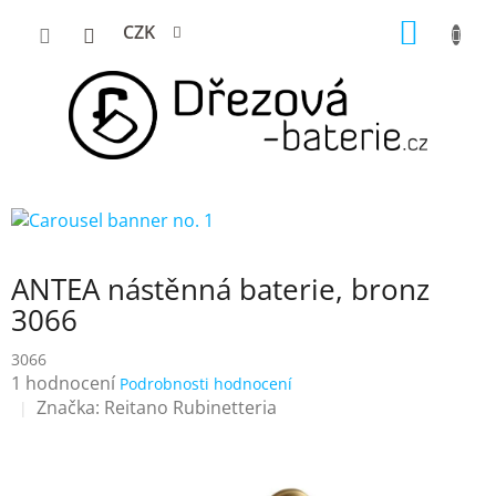
Přejít
NÁKUP
CZK
na
KOŠÍK
obsah
ANTEA nástěnná baterie, bronz
3066
3066
Průměrné
1 hodnocení
Podrobnosti hodnocení
hodnocení
Značka:
Reitano Rubinetteria
produktu
je
5,0