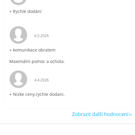
+ Rychlé dodání
Hodnocení obchodu je 5 z 5 hvězdiček.
6.5.2026
+ komunikace obratem
Maximální pomoc a ochota.
Hodnocení obchodu je 5 z 5 hvězdiček.
4.4.2026
+ Nizke ceny,rychle dodani.
Zobrazit další hodnocení
Z
á