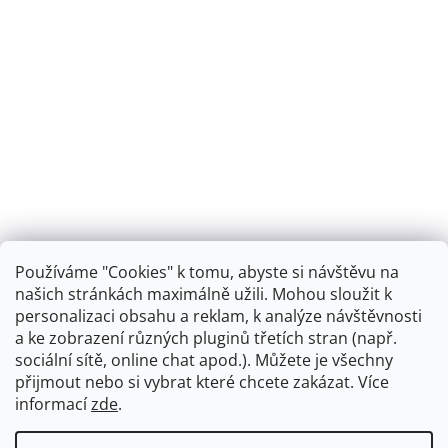
Používáme "Cookies" k tomu, abyste si návštěvu na
našich stránkách maximálně užili. Mohou sloužit k
personalizaci obsahu a reklam, k analýze návštěvnosti
Retro koupelna
a ke zobrazení různých pluginů třetích stran (např.
sociální sítě, online chat apod.). Můžete je všechny
přijmout nebo si vybrat které chcete zakázat. Více
informací
zde
.
Vytvořil Shoptet
+
plnenieshopu.cz