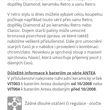
doplňky Diamond, keramiku Retro a vanu Retro.
V retro stylu si dnes můžete vybavit celou koupelnu
počínaje například touto sérií přes vanu Retro,
doplňky Diamond až po keramiku Retro nebo
Classic. Dojem starší patiny může umocnit
bronzová povrchová úprava, ve které taktéž
nabízíme veškeré příslušenství. Dále pro umocnění
starých časů je v nabídce i provedení v kombinaci
chrom/zlato. Novinkou je sprchový sloup s masivní
sprchovou hlavicí, která umocňuje příjemný pocit z
dávných časů.
Důležité informace k bateriím ze série ANTEA
V příslušenství naleznete náhradní keramický vršek
VIT003
k bateriím Antea dodaným
od 10/2008
nebo
VIT004
k bateriím Antea dodaným
před 10/2008
.
Žádné dlouhé otáčení či regulace - otočte