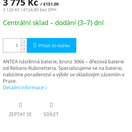
3 775 Kč
/ €151,00
3 120 Kč
/ €124,80
bez DPH
Měrná
Centrální sklad – dodání (3–7) dní
cena:
Přidat do košíku
ANTEA nástěnná baterie, bronz 3066 – dřezová baterie
od Reitano Rubinetteria. Specializujeme se na baterie,
nabízíme poradenství a výběr se skladovým zázemím v
Praze.
Detailní informace
ZEPTAT SE
SDÍLET