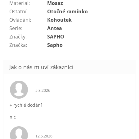
Material
:
Mosaz
Ostatní
:
Otočné ramínko
Ovládání
:
Kohoutek
Serie
:
Antea
Značky
:
SAPHO
Značka
:
Sapho
Hodnocení obchodu je 5 z 5 hvězdiček.
5.8.2026
+ rychlé dodání
nic
Hodnocení obchodu je 5 z 5 hvězdiček.
12.5.2026