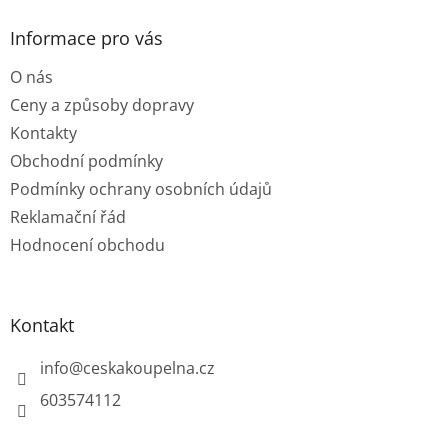
p
a
Informace pro vás
t
O nás
í
Ceny a způsoby dopravy
Kontakty
Obchodní podmínky
Podmínky ochrany osobních údajů
Reklamační řád
Hodnocení obchodu
Kontakt
info
@
ceskakoupelna.cz
603574112