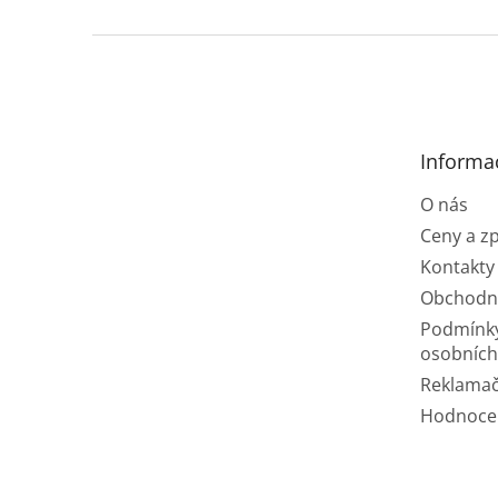
Z
á
p
a
t
Informa
í
O nás
Ceny a z
Kontakty
Obchodn
Podmínk
osobních
Reklamač
Hodnoce