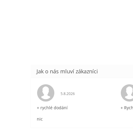
Hodnocení obchodu je 5 z 5 hvězdič
5.8.2026
+ rychlé dodání
+ Ryc
nic