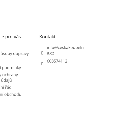
ce pro vás
Kontakt
info
@
ceskakoupeln
a.cz
působy dopravy
603574112
í podmínky
y ochrany
 údajů
ní řád
ní obchodu