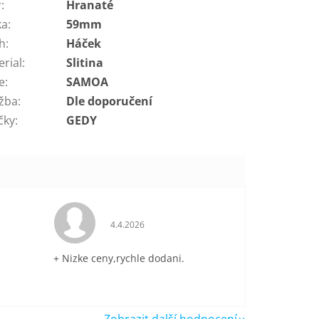
r
:
Hranaté
ka
:
59mm
h
:
Háček
erial
:
Slitina
e
:
SAMOA
žba
:
Dle doporučení
čky
:
GEDY
je 5 z 5 hvězdiček.
Hodnocení obchodu je 5 z 5 hvězdiček.
4.4.2026
+ Nizke ceny,rychle dodani.
Zobrazit další hodnocení