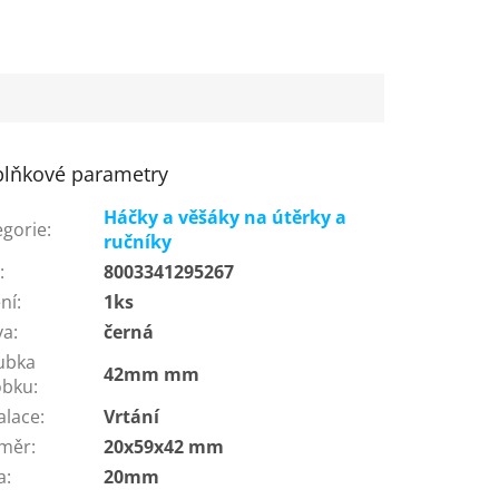
lňkové parametry
Háčky a věšáky na útěrky a
egorie
:
ručníky
N
:
8003341295267
ní
:
1ks
va
:
černá
ubka
42mm mm
obku
:
alace
:
Vrtání
měr
:
20x59x42 mm
a
:
20mm