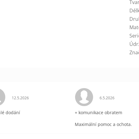
Tva
Dél
Dru
Mat
Seri
Údr
Zna
ek.
Hodnocení obchodu je 5 z 5 hvězdiček.
Hodnocení obchodu 
12.5.2026
6.5.2026
hlé dodání
+ komunikace obratem
Maximální pomoc a ochota.