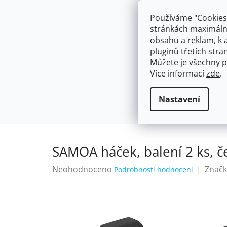
Přejít
603574112
info@ceskakoupelna.cz
na
Používáme "Cookies"
obsah
stránkách maximálně
obsahu a reklam, k 
pluginů třetích stran
Můžete je všechny p
Více informací
zde
.
AKCE
NÁSTĚNNÉ 150/100MM
SE SPRCH
Háčky a věšáky na útěrky a ručníky
Domů
Nastavení
SAMOA háček, balení 2 ks, 
Průměrné
Neohodnoceno
Značk
Podrobnosti hodnocení
hodnocení
produktu
je
0,0
z