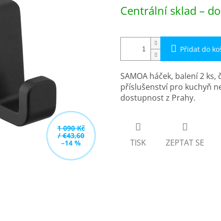
Měrná
Centrální sklad – do
cena:
Přidat do ko
SAMOA háček, balení 2 ks, 
příslušenství pro kuchyň n
dostupnost z Prahy.
1 090 Kč
/ €43,60
TISK
ZEPTAT SE
–14 %