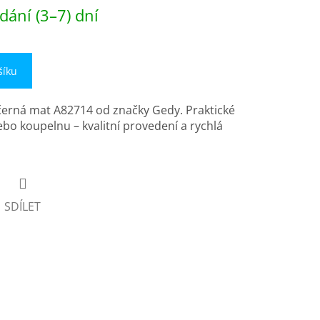
dání (3–7) dní
šíku
černá mat A82714 od značky Gedy. Praktické
ebo koupelnu – kvalitní provedení a rychlá
SDÍLET