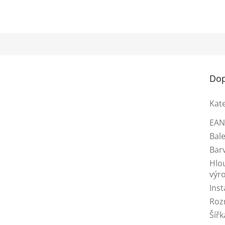
Dop
Kat
EA
Bale
Bar
Hlo
výr
Inst
Roz
Šířk