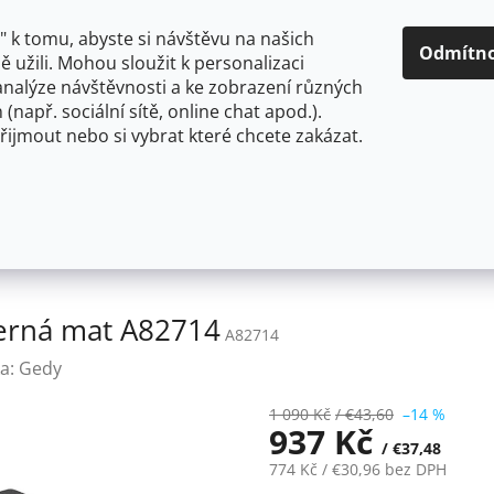
O NÁS
CENY A ZPŮSOBY DOPRAVY
KONTAKTY
OBCH
 k tomu, abyste si návštěvu na našich
Odmítn
 užili. Mohou sloužit k personalizaci
analýze návštěvnosti a ke zobrazení různých
HLEDAT
 (např. sociální sítě, online chat apod.).
řijmout nebo si vybrat které chcete zakázat.
OU
FLEXIBILNÍ
STOJÁNKOVÉ
PRO NÍZKOTLAKÉ OHŘ
SAMOA háček, balení 2 ks, černá mat A82714
černá mat A82714
A82714
a:
Gedy
1 090 Kč
/ €43,60
–14 %
937 Kč
/ €37,48
774 Kč
/ €30,96
bez DPH