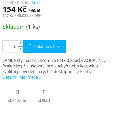
309 Kč
/ €12,36
–50 %
154 Kč
/ €6,16
127 Kč
/ €5,08
bez DPH
Měrná
Skladem
(1 ks)
cena:
Přidat do košíku
SAMBA čtyřháček, chrom SB124 od značky AQUALINE.
Praktické příslušenství pro kuchyň nebo koupelnu –
kvalitní provedení a rychlá dostupnost z Prahy.
Detailní informace
ZEPTAT SE
SDÍLET