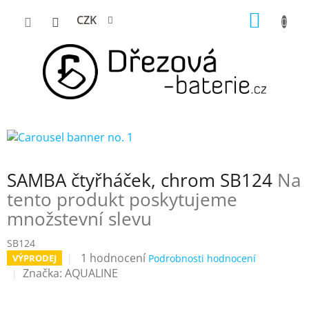
Přejít
NÁKUP
CZK
na
KOŠÍK
obsah
SAMBA čtyřháček, chrom SB124
Na
tento produkt poskytujeme
množstevní slevu
SB124
Průměrné
1 hodnocení
VÝPRODEJ
Podrobnosti hodnocení
hodnocení
Značka:
AQUALINE
produktu
je