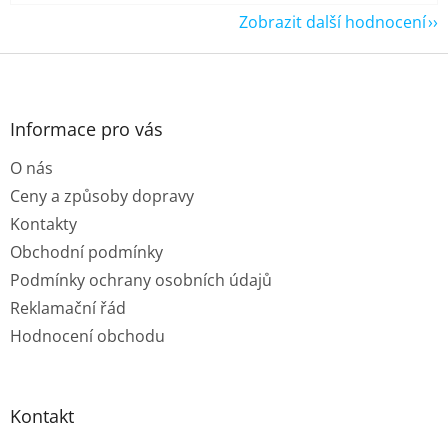
Zobrazit další hodnocení
Z
á
p
a
Informace pro vás
t
O nás
í
Ceny a způsoby dopravy
Kontakty
Obchodní podmínky
Podmínky ochrany osobních údajů
Reklamační řád
Hodnocení obchodu
Kontakt