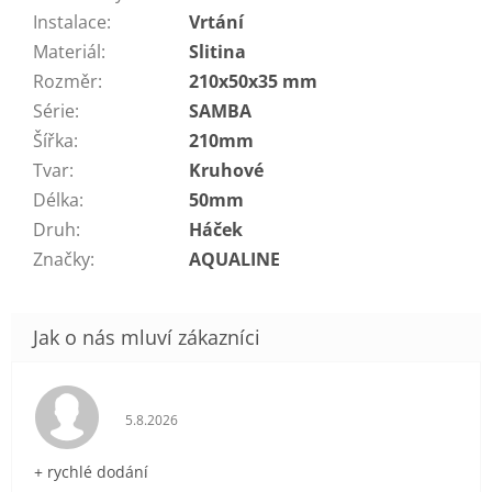
Instalace
:
Vrtání
Materiál
:
Slitina
Rozměr
:
210x50x35 mm
Série
:
SAMBA
Šířka
:
210mm
Tvar
:
Kruhové
Délka
:
50mm
Druh
:
Háček
Značky
:
AQUALINE
Hodnocení obchodu je 5 z 5 hvězdiček.
5.8.2026
+ rychlé dodání