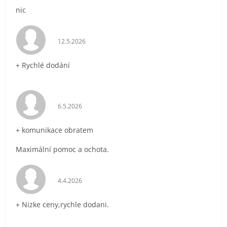
nic
Hodnocení obchodu je 5 z 5 hvězdiček.
12.5.2026
+ Rychlé dodání
Hodnocení obchodu je 5 z 5 hvězdiček.
6.5.2026
+ komunikace obratem
Maximální pomoc a ochota.
Hodnocení obchodu je 5 z 5 hvězdiček.
4.4.2026
+ Nizke ceny,rychle dodani.