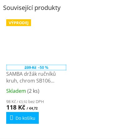
Související produkty
VÝPRODEJ
239 Kč
–50 %
SAMBA držák ručníků
kruh, chrom SB106
Cenově dostupná série s
Skladem
(2 ks)
Průměrné
širokou nabídkou
hodnocení
sortimentu
98 Kč
bez DPH
/ €3,92
produktu
118 Kč
/ €4,72
je
Do košíku
5,0
z
5