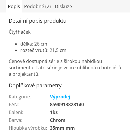
hvězdiček.
Popis
Podobné (2)
Diskuze
Detailní popis produktu
Čtyřháček
délka: 26 cm
rozteč vrutů: 21,5 cm
Cenově dostupná série s širokou nabídkou
sortimentu. Tato série je velice oblíbená u hoteliérů
a projektantů.
Doplňkové parametry
Kategorie
:
Výprodej
EAN
:
8590913828140
Balení
:
1ks
Barva
:
Chrom
Hloubka výrobku
:
35mm mm