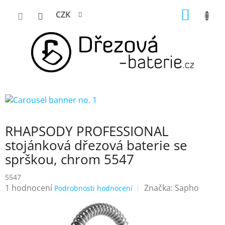
Přejít
NÁKUP
CZK
na
KOŠÍK
obsah
RHAPSODY PROFESSIONAL
stojánková dřezová baterie se
sprškou, chrom 5547
5547
Průměrné
1 hodnocení
Značka:
Sapho
Podrobnosti hodnocení
hodnocení
produktu
je