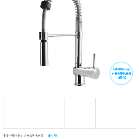
5,0
z
5
hvězdiček.
10 990 Kč
/ €439,60
–45 %
10 990 Kč
/ €439,60
–45 %