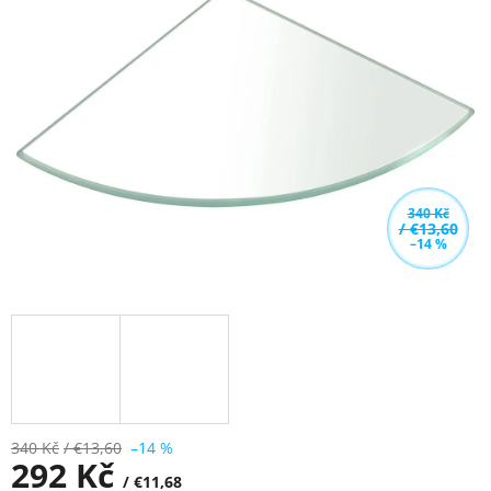
z
5
hvězdiček.
340 Kč
/ €13,60
–14 %
340 Kč
/ €13,60
–14 %
292 Kč
/ €11,68