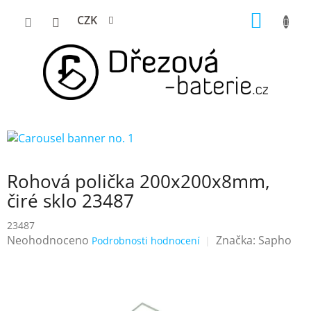
Přejít
NÁKUP
CZK
na
KOŠÍK
obsah
Rohová polička 200x200x8mm,
čiré sklo 23487
23487
Průměrné
Neohodnoceno
Značka:
Sapho
Podrobnosti hodnocení
hodnocení
produktu
je
0,0