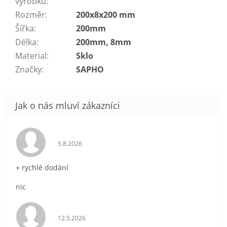
výrobku
:
Rozměr
:
200x8x200 mm
Šířka
:
200mm
Délka
:
200mm, 8mm
Material
:
Sklo
Značky
:
SAPHO
Hodnocení obchodu je 5 z 5 hvězdiček.
5.8.2026
+ rychlé dodání
nic
Hodnocení obchodu je 5 z 5 hvězdiček.
12.5.2026