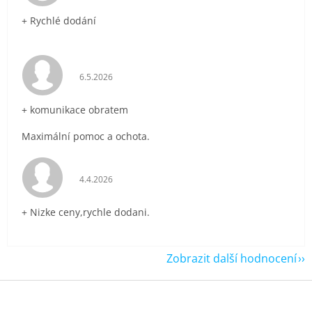
+ Rychlé dodání
Hodnocení obchodu je 5 z 5 hvězdiček.
6.5.2026
+ komunikace obratem
Maximální pomoc a ochota.
Hodnocení obchodu je 5 z 5 hvězdiček.
4.4.2026
+ Nizke ceny,rychle dodani.
Zobrazit další hodnocení
Z
á