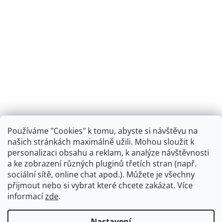
Používáme "Cookies" k tomu, abyste si návštěvu na
našich stránkách maximálně užili. Mohou sloužit k
personalizaci obsahu a reklam, k analýze návštěvnosti
Retro koupelna
a ke zobrazení různých pluginů třetích stran (např.
sociální sítě, online chat apod.). Můžete je všechny
přijmout nebo si vybrat které chcete zakázat. Více
informací
zde
.
Vytvořil Shoptet
+
plnenieshopu.cz
Nastavení