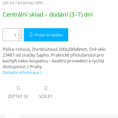
241 Kč
/ €9,64
bez DPH
Měrná
Centrální sklad – dodání (3–7) dní
cena:
Přidat do košíku
Police rohová, čtvrtkruhová 200x200x8mm, čiré sklo
23487 od značky Sapho. Praktické příslušenství pro
kuchyň nebo koupelnu – kvalitní provedení a rychlá
dostupnost z Prahy.
Detailní informace
ZEPTAT SE
SDÍLET