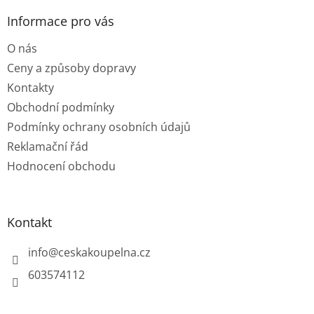
p
a
Informace pro vás
t
O nás
í
Ceny a způsoby dopravy
Kontakty
Obchodní podmínky
Podmínky ochrany osobních údajů
Reklamační řád
Hodnocení obchodu
Kontakt
info
@
ceskakoupelna.cz
603574112