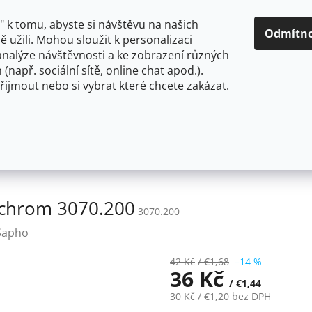
O NÁS
CENY A ZPŮSOBY DOPRAVY
KONTAKTY
OBCH
 k tomu, abyste si návštěvu na našich
Odmítn
 užili. Mohou sloužit k personalizaci
analýze návštěvnosti a ke zobrazení různých
HLEDAT
 (např. sociální sítě, online chat apod.).
řijmout nebo si vybrat které chcete zakázat.
OU
FLEXIBILNÍ
STOJÁNKOVÉ
PRO NÍZKOTLAKÉ OHŘ
nější závit M24x1, chrom 3070.200
, chrom 3070.200
3070.200
Sapho
42 Kč
/ €1,68
–14 %
36 Kč
/ €1,44
30 Kč
/ €1,20
bez DPH