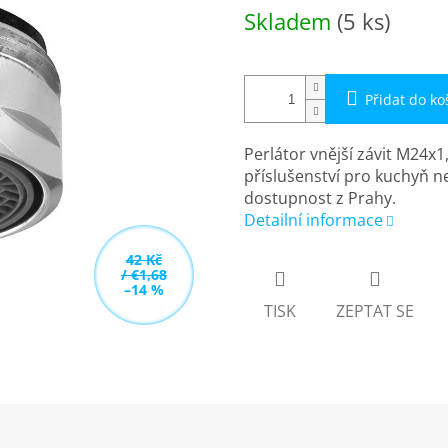
Měrná
Skladem
(5 ks)
cena:
Přidat do ko
Perlátor vnější závit M24x
příslušenství pro kuchyň n
dostupnost z Prahy.
Detailní informace
42 Kč
/ €1,68
–14 %
TISK
ZEPTAT SE