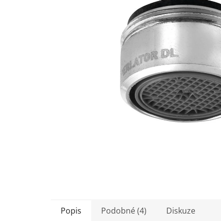
5
hvězdiček.
Popis
Podobné (4)
Diskuze