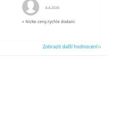
je 5 z 5 hvězdiček.
Hodnocení obchodu je 5 z 5 hvězdiček.
4.4.2026
+ Nizke ceny,rychle dodani.
Zobrazit další hodnocení