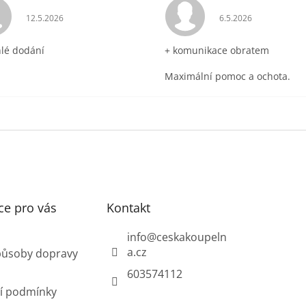
ek.
Hodnocení obchodu je 5 z 5 hvězdiček.
Hodnocení obchodu 
12.5.2026
6.5.2026
hlé dodání
+ komunikace obratem
Maximální pomoc a ochota.
ce pro vás
Kontakt
info
@
ceskakoupeln
a.cz
působy dopravy
603574112
í podmínky