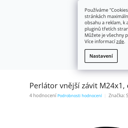
Přejít
603574112
info@ceskakoupelna.cz
na
Používáme "Cookies"
obsah
stránkách maximálně
obsahu a reklam, k 
pluginů třetích stran
Můžete je všechny p
Více informací
zde
.
AKCE
NÁSTĚNNÉ 150/100MM
SE SPRCH
VODOVODNÍ BATERIE
Perlátor v
Domů
Nastavení
Perlátor vnější závit M24x1
Průměrné
4 hodnocení
Značka:
Podrobnosti hodnocení
hodnocení
produktu
je
4,0
z