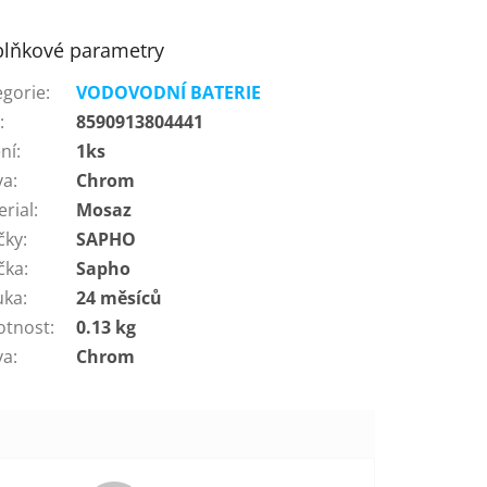
lňkové parametry
egorie
:
VODOVODNÍ BATERIE
N
:
8590913804441
ní
:
1ks
va
:
Chrom
erial
:
Mosaz
čky
:
SAPHO
čka
:
Sapho
uka
:
24 měsíců
tnost
:
0.13 kg
va
:
Chrom