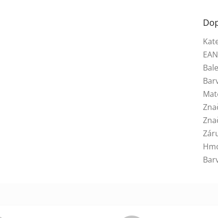
Dop
Kat
EA
Bale
Bar
Mat
Zna
Zna
Zár
.
Hmo
Bar