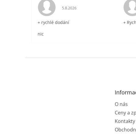
Hodnocení obchodu je 5 z 5 hvězdič
5.8.2026
+ rychlé dodání
+ Ryc
nic
Z
á
p
a
t
Informa
í
O nás
Ceny a z
Kontakty
Obchodn