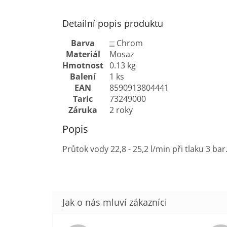
Detailní popis produktu
Barva
Chrom
Materiál
Mosaz
Hmotnost
0.13 kg
Balení
1 ks
EAN
8590913804441
Taric
73249000
Záruka
2 roky
Popis
Průtok vody 22,8 - 25,2 l/min při tlaku 3 bar