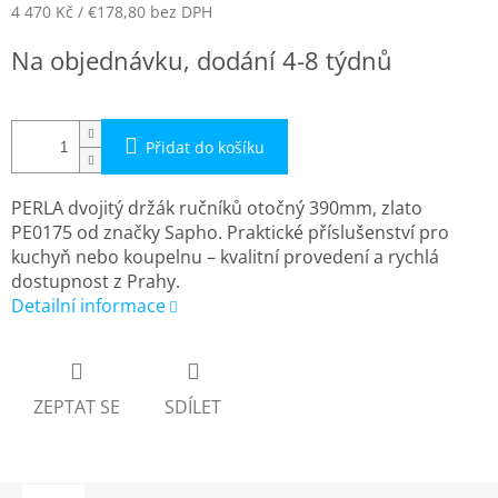
4 470 Kč
/ €178,80
bez DPH
Měrná
Na objednávku, dodání 4-8 týdnů
cena:
Přidat do košíku
PERLA dvojitý držák ručníků otočný 390mm, zlato
PE0175 od značky Sapho. Praktické příslušenství pro
kuchyň nebo koupelnu – kvalitní provedení a rychlá
dostupnost z Prahy.
Detailní informace
ZEPTAT SE
SDÍLET