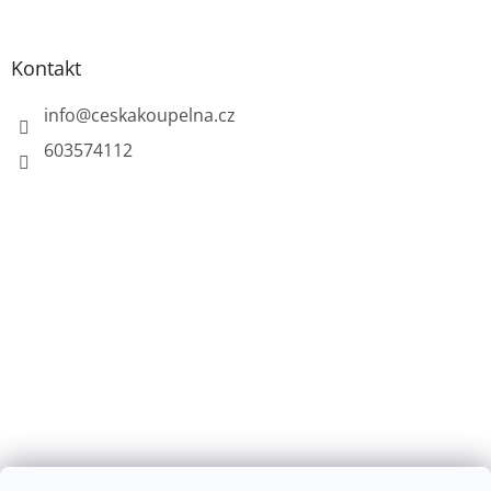
Kontakt
info
@
ceskakoupelna.cz
603574112