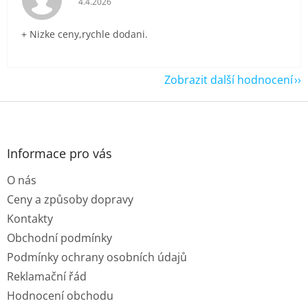
4.4.2026
+ Nizke ceny,rychle dodani.
Zobrazit další hodnocení
Z
á
p
a
Informace pro vás
t
O nás
í
Ceny a způsoby dopravy
Kontakty
Obchodní podmínky
Podmínky ochrany osobních údajů
Reklamační řád
Hodnocení obchodu