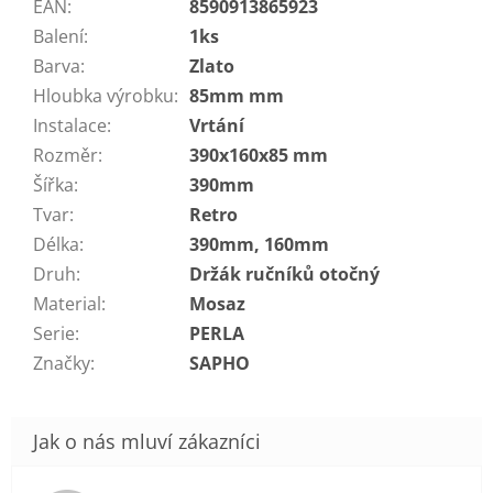
EAN
:
8590913865923
Balení
:
1ks
Barva
:
Zlato
Hloubka výrobku
:
85mm mm
Instalace
:
Vrtání
Rozměr
:
390x160x85 mm
Šířka
:
390mm
Tvar
:
Retro
Délka
:
390mm, 160mm
Druh
:
Držák ručníků otočný
Material
:
Mosaz
Serie
:
PERLA
Značky
:
SAPHO