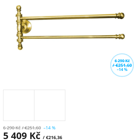
z
5
hvězdiček.
6 290 Kč
/ €251,60
–14 %
6 290 Kč
/ €251,60
–14 %
5 409 Kč
/ €216,36