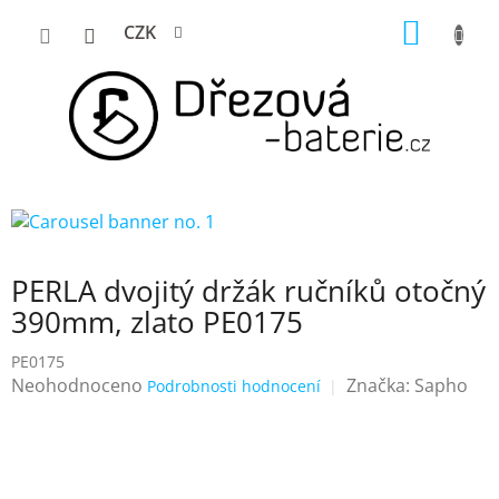
Přejít
NÁKUP
CZK
na
KOŠÍK
obsah
PERLA dvojitý držák ručníků otočný
390mm, zlato PE0175
PE0175
Průměrné
Neohodnoceno
Značka:
Sapho
Podrobnosti hodnocení
hodnocení
produktu
je
0,0