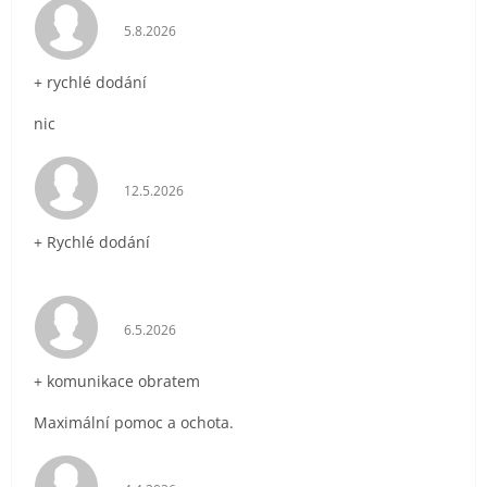
Hodnocení obchodu je 5 z 5 hvězdiček.
5.8.2026
+ rychlé dodání
nic
Hodnocení obchodu je 5 z 5 hvězdiček.
12.5.2026
+ Rychlé dodání
Hodnocení obchodu je 5 z 5 hvězdiček.
6.5.2026
+ komunikace obratem
Maximální pomoc a ochota.
Hodnocení obchodu je 5 z 5 hvězdiček.