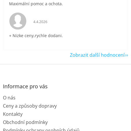
Maximální pomoc a ochota.
Hodnocení obchodu je 5 z 5 hvězdiček.
4.4.2026
+ Nizke ceny,rychle dodani.
Zobrazit další hodnocení
Z
á
p
a
Informace pro vás
t
O nás
í
Ceny a způsoby dopravy
Kontakty
Obchodní podmínky
Podmínky ochrany osobních údajů