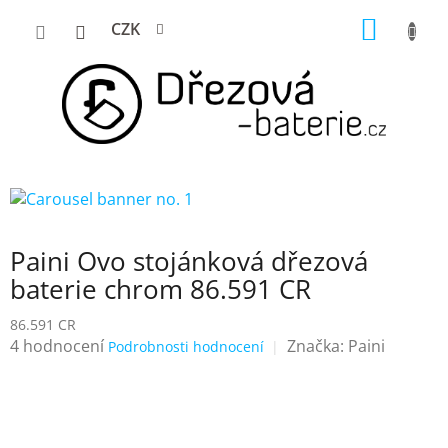
Přejít
NÁKUP
CZK
na
KOŠÍK
obsah
Paini Ovo stojánková dřezová
baterie chrom 86.591 CR
86.591 CR
Průměrné
4 hodnocení
Značka:
Paini
Podrobnosti hodnocení
hodnocení
produktu
je
3,8