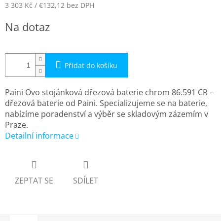
3 303 Kč
/ €132,12
bez DPH
Měrná
Na dotaz
cena:
Přidat do košíku
Paini Ovo stojánková dřezová baterie chrom 86.591 CR –
dřezová baterie od Paini. Specializujeme se na baterie,
nabízíme poradenství a výběr se skladovým zázemím v
Praze.
Detailní informace
ZEPTAT SE
SDÍLET