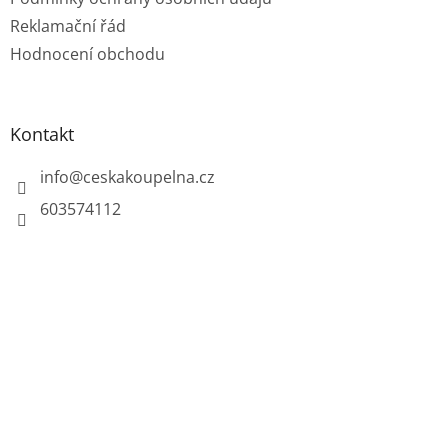
Reklamační řád
Hodnocení obchodu
Kontakt
info
@
ceskakoupelna.cz
603574112