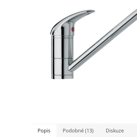
5
hvězdiček.
Popis
Podobné (13)
Diskuze