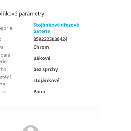
lňkové parametry
Stojánkové dřezové
egorie
:
baterie
N
:
8592223038424
va
:
Chrom
ádání
pákové
rie
:
cha
:
bez sprchy
stění
stojánkové
rie
:
čka
:
Paini