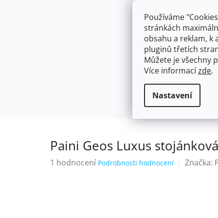
Přejít
603574112
info@ceskakoupelna.cz
na
Používáme "Cookies"
obsah
stránkách maximálně
obsahu a reklam, k 
pluginů třetích stran
Můžete je všechny p
Více informací
zde
.
AKCE
NÁSTĚNNÉ 150/100MM
SE SPRCH
Stojánkové
Paini Geos Luxus sto
Domů
Nastavení
Paini Geos Luxus stojánkov
Průměrné
1 hodnocení
Značka:
Podrobnosti hodnocení
hodnocení
produktu
je
5,0
z