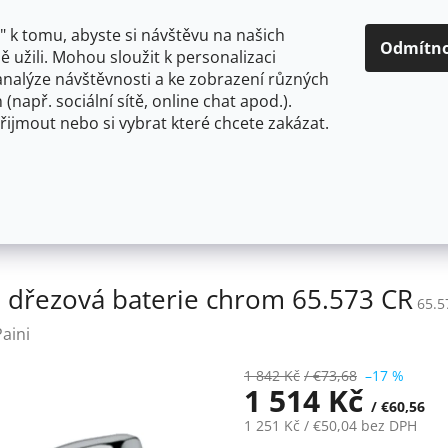
O NÁS
CENY A ZPŮSOBY DOPRAVY
KONTAKTY
OBCH
 k tomu, abyste si návštěvu na našich
Odmítn
 užili. Mohou sloužit k personalizaci
analýze návštěvnosti a ke zobrazení různých
HLEDAT
 (např. sociální sítě, online chat apod.).
řijmout nebo si vybrat které chcete zakázat.
OU
FLEXIBILNÍ
STOJÁNKOVÉ
PRO NÍZKOTLAKÉ OHŘ
jánková dřezová baterie chrom 65.573 CR
á dřezová baterie chrom 65.573 CR
65.5
Paini
1 842 Kč
/ €73,68
–17 %
1 514 Kč
/ €60,56
1 251 Kč
/ €50,04
bez DPH