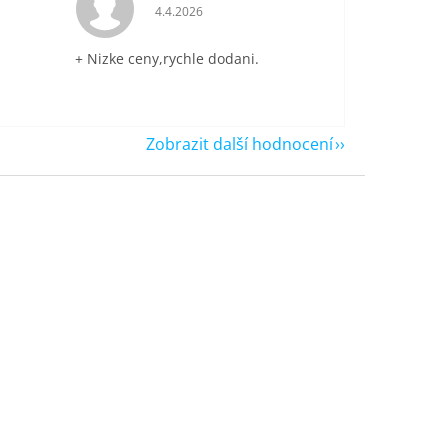
je 5 z 5 hvězdiček.
Hodnocení obchodu je 5 z 5 hvězdiček.
4.4.2026
+ Nizke ceny,rychle dodani.
Zobrazit další hodnocení