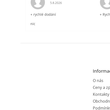
Hodnocení obchodu je 5 z 5 hvězdič
5.8.2026
+ rychlé dodání
+ Ryc
nic
Z
á
p
a
t
Informa
í
O nás
Ceny a z
Kontakty
Obchodn
Podmínk