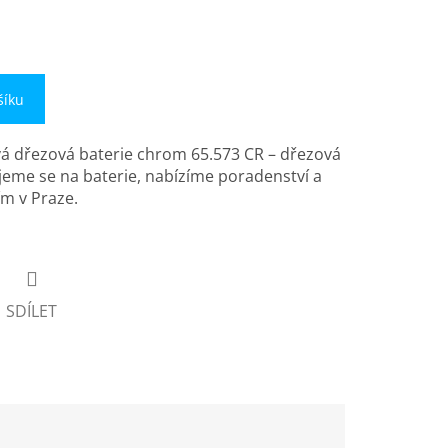
šíku
vá dřezová baterie chrom 65.573 CR – dřezová
ujeme se na baterie, nabízíme poradenství a
m v Praze.
SDÍLET