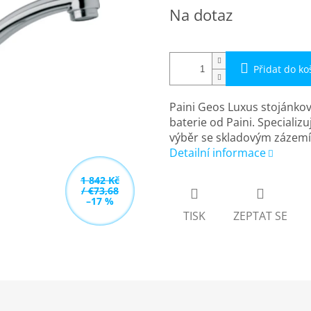
Měrná
Na dotaz
cena:
Přidat do ko
Paini Geos Luxus stojánko
baterie od Paini. Specializ
výběr se skladovým zázemí
Detailní informace
1 842 Kč
/ €73,68
–17 %
TISK
ZEPTAT SE