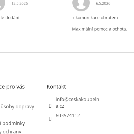
ek.
Hodnocení obchodu je 5 z 5 hvězdiček.
Hodnocení obchodu 
12.5.2026
6.5.2026
hlé dodání
+ komunikace obratem
Maximální pomoc a ochota.
ce pro vás
Kontakt
info
@
ceskakoupeln
a.cz
působy dopravy
603574112
í podmínky
y ochrany