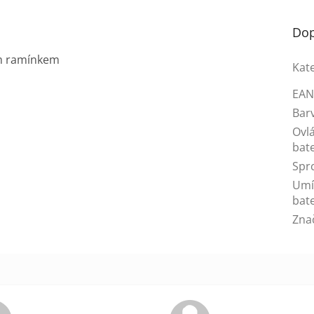
Dop
ým ramínkem
Kat
EA
Bar
Ovl
bate
Spr
Umí
bate
Zna