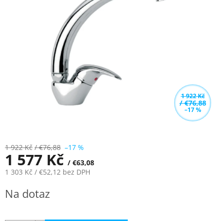
z
5
hvězdiček.
1 922 Kč
/ €76,88
–17 %
1 922 Kč
/ €76,88
–17 %
1 577 Kč
/ €63,08
1 303 Kč
/ €52,12
bez DPH
Měrná
Na dotaz
cena: