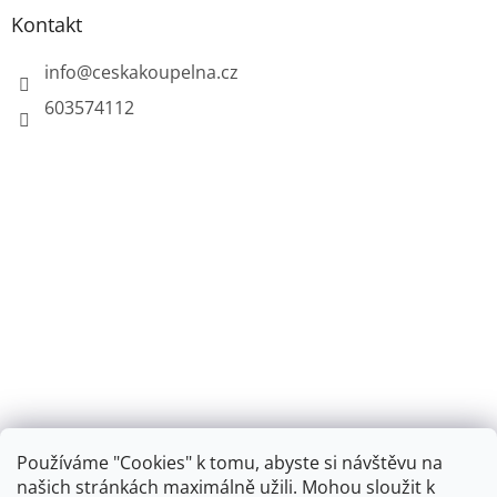
Kontakt
info
@
ceskakoupelna.cz
603574112
Používáme "Cookies" k tomu, abyste si návštěvu na
našich stránkách maximálně užili. Mohou sloužit k