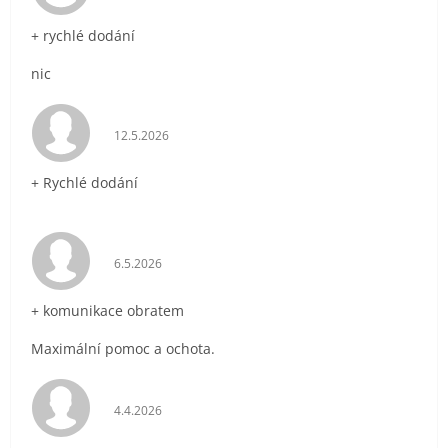
+ rychlé dodání
nic
Hodnocení obchodu je 5 z 5 hvězdiček.
12.5.2026
+ Rychlé dodání
Hodnocení obchodu je 5 z 5 hvězdiček.
6.5.2026
+ komunikace obratem
Maximální pomoc a ochota.
Hodnocení obchodu je 5 z 5 hvězdiček.
4.4.2026