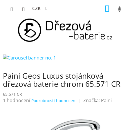
Přejít
NÁKUP
CZK
na
KOŠÍK
obsah
Paini Geos Luxus stojánková
dřezová baterie chrom 65.571 CR
65.571 CR
Průměrné
1 hodnocení
Značka:
Paini
Podrobnosti hodnocení
hodnocení
produktu
je
5,0