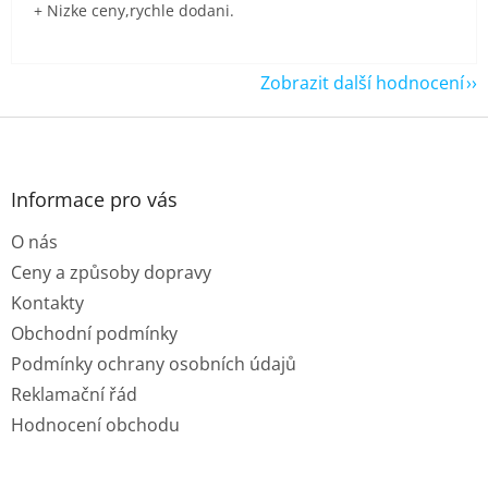
+ Nizke ceny,rychle dodani.
Zobrazit další hodnocení
Z
á
p
a
Informace pro vás
t
O nás
í
Ceny a způsoby dopravy
Kontakty
Obchodní podmínky
Podmínky ochrany osobních údajů
Reklamační řád
Hodnocení obchodu