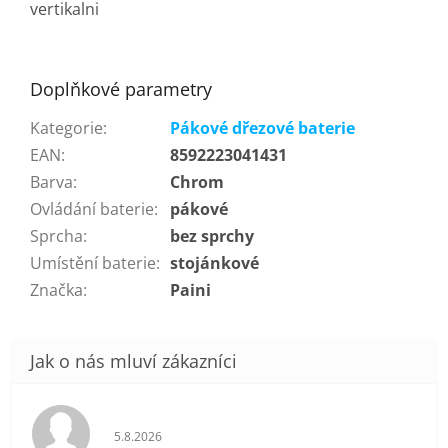
vertikalni
Doplňkové parametry
Kategorie
:
Pákové dřezové baterie
EAN
:
8592223041431
Barva
:
Chrom
Ovládání baterie
:
pákové
Sprcha
:
bez sprchy
Umístění baterie
:
stojánkové
Značka
:
Paini
Hodnocení obchodu je 5 z 5 hvězdiček.
5.8.2026