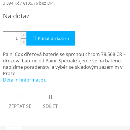
3 394 Kč
/ €135,76
bez DPH
Měrná
Na dotaz
cena:
Přidat do košíku
Paini Cox dřezová baterie se sprchou chrom 78.568 CR –
dřezová baterie od Paini. Specializujeme se na baterie,
nabízíme poradenství a výběr se skladovým zázemím v
Praze.
Detailní informace
ZEPTAT SE
SDÍLET