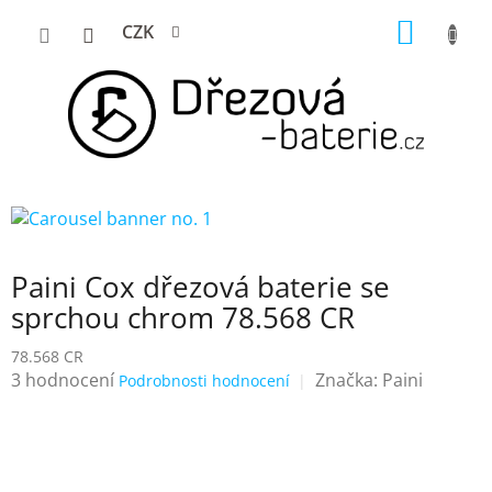
Přejít
NÁKUP
CZK
na
KOŠÍK
obsah
Paini Cox dřezová baterie se
sprchou chrom 78.568 CR
78.568 CR
Průměrné
3 hodnocení
Značka:
Paini
Podrobnosti hodnocení
hodnocení
produktu
je
5,0