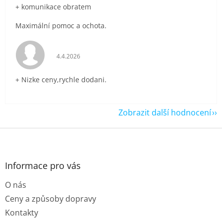
+ komunikace obratem
Maximální pomoc a ochota.
Hodnocení obchodu je 5 z 5 hvězdiček.
4.4.2026
+ Nizke ceny,rychle dodani.
Zobrazit další hodnocení
Z
á
p
a
Informace pro vás
t
O nás
í
Ceny a způsoby dopravy
Kontakty