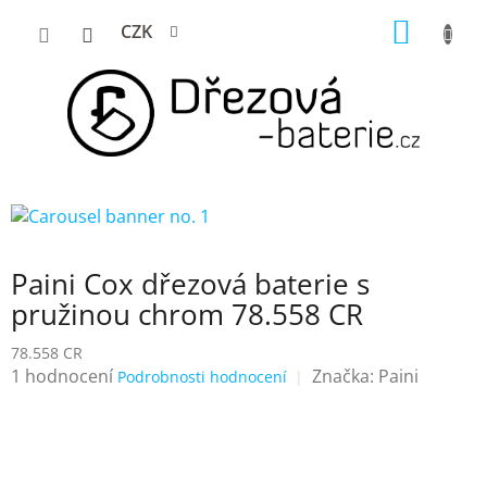
Přejít
NÁKUP
CZK
na
KOŠÍK
obsah
Paini Cox dřezová baterie s
pružinou chrom 78.558 CR
78.558 CR
Průměrné
1 hodnocení
Značka:
Paini
Podrobnosti hodnocení
hodnocení
produktu
je
5,0