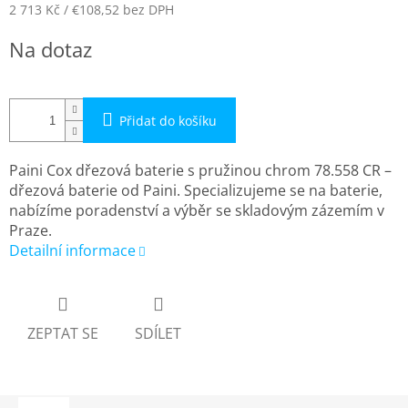
2 713 Kč
/ €108,52
bez DPH
Měrná
Na dotaz
cena:
Přidat do košíku
Paini Cox dřezová baterie s pružinou chrom 78.558 CR –
dřezová baterie od Paini. Specializujeme se na baterie,
nabízíme poradenství a výběr se skladovým zázemím v
Praze.
Detailní informace
ZEPTAT SE
SDÍLET