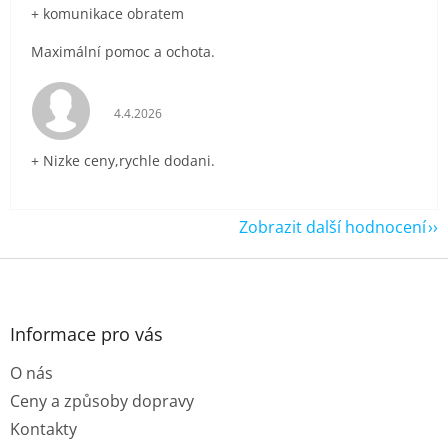
+ komunikace obratem
Maximální pomoc a ochota.
Hodnocení obchodu je 5 z 5 hvězdiček.
4.4.2026
+ Nizke ceny,rychle dodani.
Zobrazit další hodnocení
Z
á
p
a
Informace pro vás
t
O nás
í
Ceny a způsoby dopravy
Kontakty