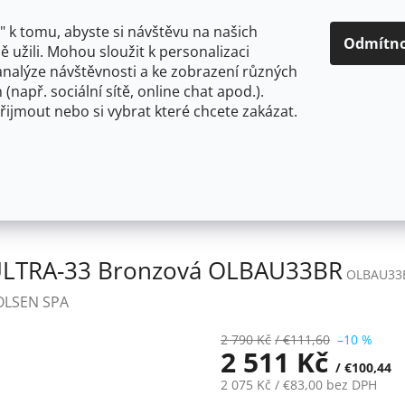
O NÁS
CENY A ZPŮSOBY DOPRAVY
KONTAKTY
OBCH
 k tomu, abyste si návštěvu na našich
Odmítn
 užili. Mohou sloužit k personalizaci
analýze návštěvnosti a ke zobrazení různých
HLEDAT
 (např. sociální sítě, online chat apod.).
řijmout nebo si vybrat které chcete zakázat.
OU
FLEXIBILNÍ
STOJÁNKOVÉ
PRO NÍZKOTLAKÉ OHŘ
e ULTRA-33 Bronzová OLBAU33BR
 ULTRA-33 Bronzová OLBAU33BR
OLBAU33
OLSEN SPA
2 790 Kč
/ €111,60
–10 %
2 511 Kč
/ €100,44
2 075 Kč
/ €83,00
bez DPH