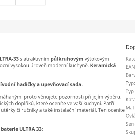
Dop
ULTRA-33
s atraktivním
půlkruhovým
výtokovým
Kat
cní vysokou úroveň moderní kuchyně.
Keramická
EA
Bar
Typ
řívodní hadičky a upevňovací sada.
Typ 
amáhaným, proto věnujete pozornosti při jejím výběru.
Kat
ických doplňků, které oceníte ve vaší kuchyni. Patří
Mat
utěrky či ručníky a také instalační materiál. Ten oceníte
Ovl
Seri
 baterie ULTRA 33:
Skup