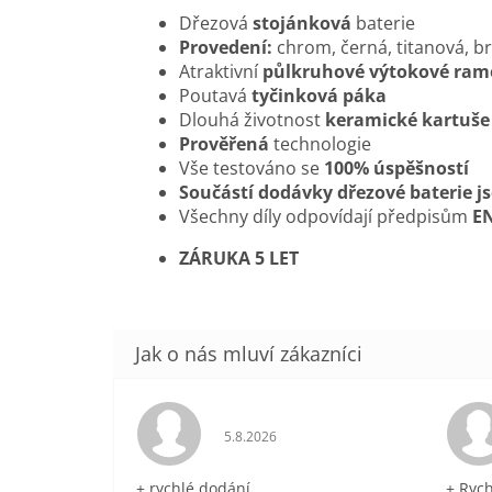
Dřezová
stojánková
baterie
Provedení:
chrom, černá, titanová, b
Atraktivní
půlkruhové výtokové ra
Poutavá
tyčinková páka
Dlouhá životnost
keramické kartuš
Prověřená
technologie
Vše testováno se
100% úspěšností
Součástí dodávky dřezové baterie j
Všechny díly odpovídají předpisům
EN
ZÁRUKA 5 LET
Hodnocení obchodu je 5 z 5 hvězdič
5.8.2026
+ rychlé dodání
+ Ryc