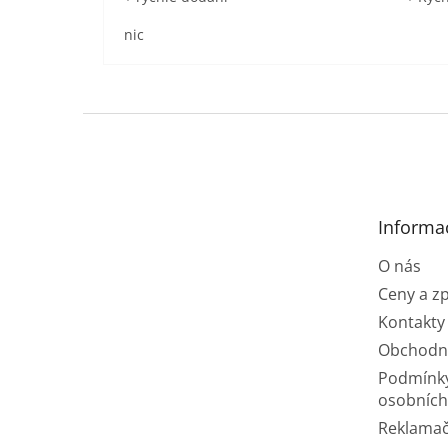
nic
Z
á
p
a
t
Informa
í
O nás
Ceny a z
Kontakty
Obchodn
Podmínk
osobních
Reklamač