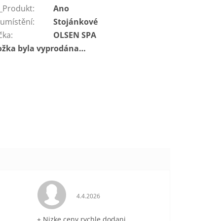
_Produkt
:
Ano
 umístění
:
Stojánkové
čka
:
OLSEN SPA
ožka byla vyprodána…
je 5 z 5 hvězdiček.
Hodnocení obchodu je 5 z 5 hvězdiček.
4.4.2026
+ Nizke ceny,rychle dodani.