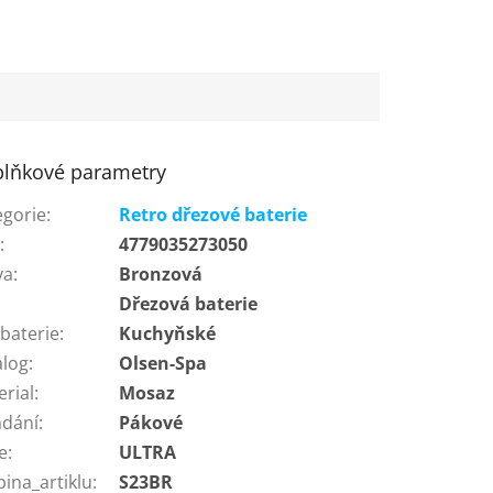
lňkové parametry
egorie
:
Retro dřezové baterie
N
:
4779035273050
va
:
Bronzová
:
Dřezová baterie
baterie
:
Kuchyňské
alog
:
Olsen-Spa
erial
:
Mosaz
ádání
:
Pákové
e
:
ULTRA
ina_artiklu
:
S23BR