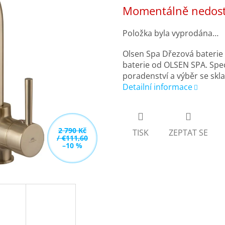
Měrná
Momentálně nedos
cena:
Položka byla vyprodána…
Olsen Spa Dřezová bateri
baterie od OLSEN SPA. Spec
poradenství a výběr se sk
Detailní informace
2 790 Kč
TISK
ZEPTAT SE
/ €111,60
–10 %