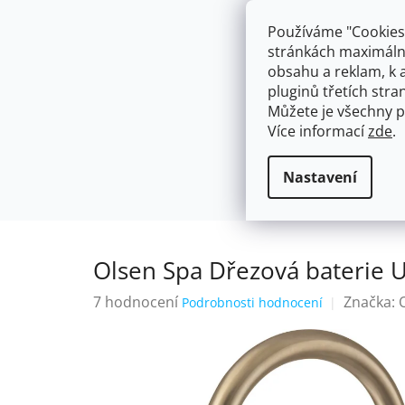
Přejít
603574112
info@ceskakoupelna.cz
na
Používáme "Cookies"
obsah
stránkách maximálně
obsahu a reklam, k 
pluginů třetích stran
Můžete je všechny p
Více informací
zde
.
AKCE
NÁSTĚNNÉ 150/100MM
SE SPRCH
Retro
Olsen Spa Dřezová bateri
Domů
Nastavení
Olsen Spa Dřezová baterie
Průměrné
7 hodnocení
Značka:
Podrobnosti hodnocení
hodnocení
produktu
je
3,9
z