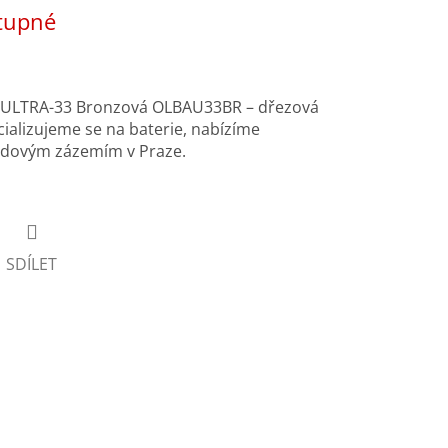
tupné
e ULTRA-33 Bronzová OLBAU33BR – dřezová
ializujeme se na baterie, nabízíme
ladovým zázemím v Praze.
SDÍLET