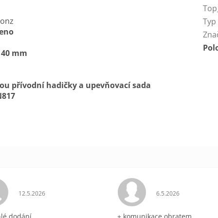
Top
ronz
Typ
meno
Zna
Pol
e 40 mm
sou přívodní hadičky a upevňovací sada
817
ek.
Hodnocení obchodu je 5 z 5 hvězdiček.
Hodnocení obchodu 
12.5.2026
6.5.2026
hlé dodání
+ komunikace obratem