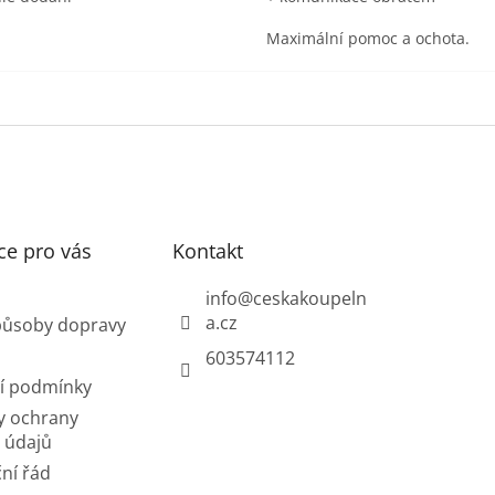
Maximální pomoc a ochota.
ce pro vás
Kontakt
info
@
ceskakoupeln
a.cz
působy dopravy
603574112
í podmínky
y ochrany
 údajů
ní řád