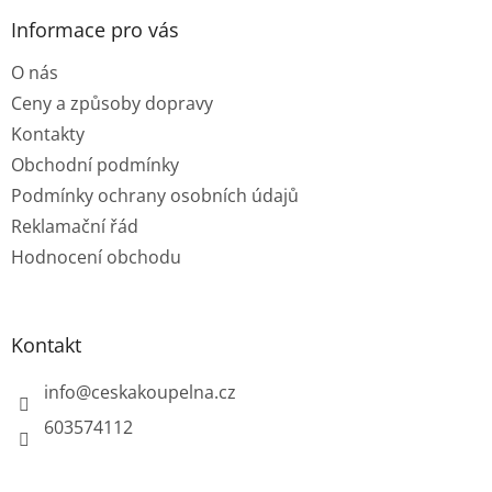
p
a
Informace pro vás
t
O nás
í
Ceny a způsoby dopravy
Kontakty
Obchodní podmínky
Podmínky ochrany osobních údajů
Reklamační řád
Hodnocení obchodu
Kontakt
info
@
ceskakoupelna.cz
603574112