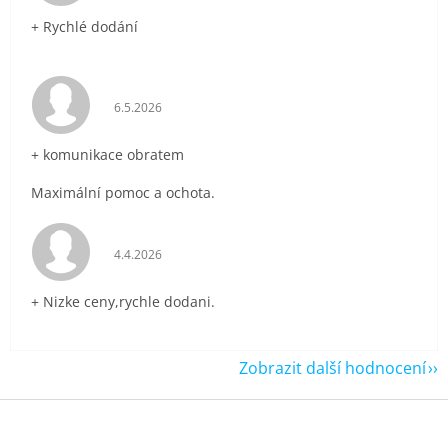
+ Rychlé dodání
Hodnocení obchodu je 5 z 5 hvězdiček.
6.5.2026
+ komunikace obratem
Maximální pomoc a ochota.
Hodnocení obchodu je 5 z 5 hvězdiček.
4.4.2026
+ Nizke ceny,rychle dodani.
Zobrazit další hodnocení
Z
á