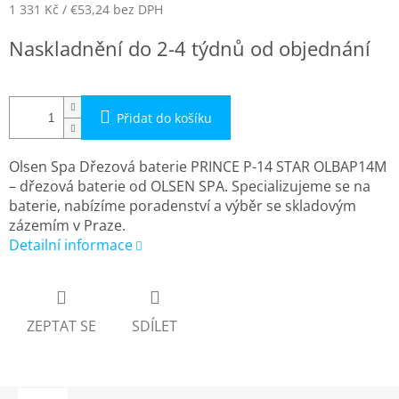
1 331 Kč
/ €53,24
bez DPH
Měrná
Naskladnění do 2-4 týdnů od objednání
cena:
Přidat do košíku
Olsen Spa Dřezová baterie PRINCE P-14 STAR OLBAP14M
– dřezová baterie od OLSEN SPA. Specializujeme se na
baterie, nabízíme poradenství a výběr se skladovým
zázemím v Praze.
Detailní informace
ZEPTAT SE
SDÍLET