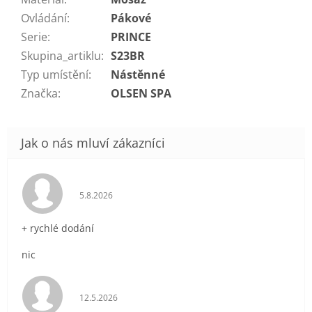
Ovládání
:
Pákové
Serie
:
PRINCE
Skupina_artiklu
:
S23BR
Typ umístění
:
Nástěnné
Značka
:
OLSEN SPA
Hodnocení obchodu je 5 z 5 hvězdiček.
5.8.2026
+ rychlé dodání
nic
Hodnocení obchodu je 5 z 5 hvězdiček.
12.5.2026