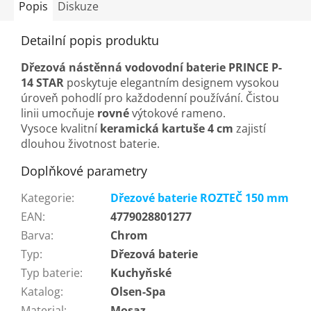
Popis
Diskuze
Detailní popis produktu
Dřezová nástěnná vodovodní baterie PRINCE P-
14 STAR
poskytuje elegantním designem vysokou
úroveň pohodlí pro každodenní používání. Čistou
linii umocňuje
rovné
výtokové rameno.
Vysoce kvalitní
keramická kartuše 4 cm
zajistí
dlouhou životnost baterie.
Doplňkové parametry
Kategorie
:
Dřezové baterie ROZTEČ 150 mm
EAN
:
4779028801277
Barva
:
Chrom
Typ
:
Dřezová baterie
Typ baterie
:
Kuchyňské
Katalog
:
Olsen-Spa
Material
:
Mosaz