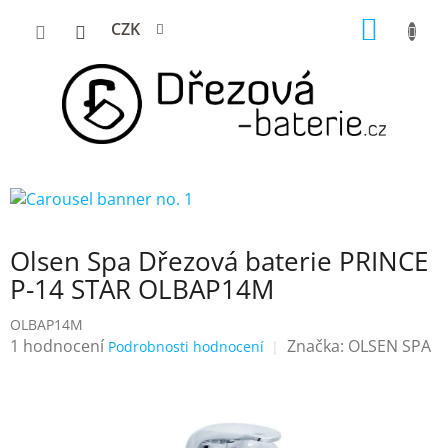
Přejít
NÁKUP
CZK
na
KOŠÍK
obsah
Olsen Spa Dřezová baterie PRINCE
P-14 STAR OLBAP14M
OLBAP14M
Průměrné
1 hodnocení
Značka:
OLSEN SPA
Podrobnosti hodnocení
hodnocení
produktu
je
5,0