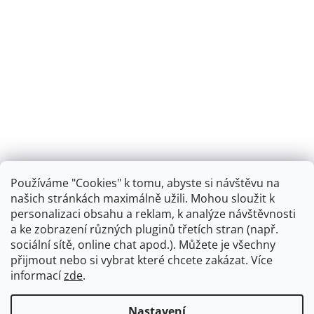
Používáme "Cookies" k tomu, abyste si návštěvu na
našich stránkách maximálně užili. Mohou sloužit k
personalizaci obsahu a reklam, k analýze návštěvnosti
Retro koupelna
a ke zobrazení různých pluginů třetích stran (např.
sociální sítě, online chat apod.). Můžete je všechny
přijmout nebo si vybrat které chcete zakázat. Více
informací
zde
.
Vytvořil Shoptet
+
plnenieshopu.cz
Nastavení