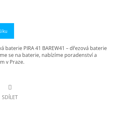
šíku
á baterie PIRA 41 BAREW41 – dřezová baterie
me se na baterie, nabízíme poradenství a
m v Praze.
SDÍLET