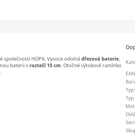
Dop
ké společnosti HOPA. Vysoce odolná
dřezová baterie
,
Kat
nou baterii s
roztečí 15 cm
. Otočné výtokové ramínko
u.
EA
Bar
Typ
Typ 
Mat
Ovl
Seri
Skup