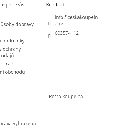
ce pro vás
Kontakt
info
@
ceskakoupeln
a.cz
působy dopravy
603574112
í podmínky
y ochrany
 údajů
ní řád
ní obchodu
Retro koupelna
práva vyhrazena.