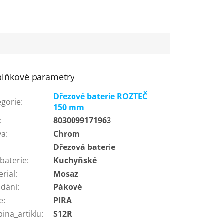
lňkové parametry
Dřezové baterie ROZTEČ
egorie
:
150 mm
N
:
8030099171963
va
:
Chrom
:
Dřezová baterie
baterie
:
Kuchyňské
erial
:
Mosaz
ádání
:
Pákové
e
:
PIRA
ina_artiklu
:
S12R