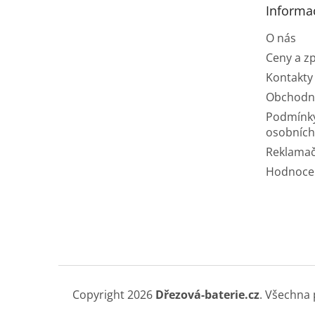
Informa
í
O nás
Ceny a z
Kontakty
Obchodn
Podmínk
osobních
Reklamač
Hodnoce
Copyright 2026
Dřezová-baterie.cz
. Všechna 