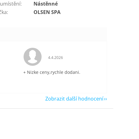
 umístění
:
Nástěnné
čka
:
OLSEN SPA
je 5 z 5 hvězdiček.
Hodnocení obchodu je 5 z 5 hvězdiček.
4.4.2026
+ Nizke ceny,rychle dodani.
Zobrazit další hodnocení