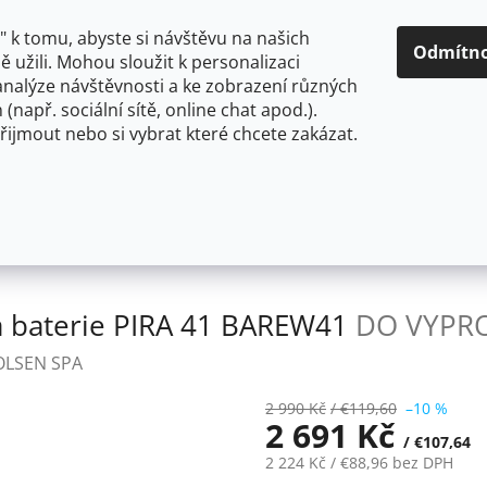
O NÁS
CENY A ZPŮSOBY DOPRAVY
KONTAKTY
OBCH
 k tomu, abyste si návštěvu na našich
Odmítn
 užili. Mohou sloužit k personalizaci
analýze návštěvnosti a ke zobrazení různých
HLEDAT
 (např. sociální sítě, online chat apod.).
řijmout nebo si vybrat které chcete zakázat.
OU
FLEXIBILNÍ
STOJÁNKOVÉ
PRO NÍZKOTLAKÉ OHŘ
50 mm
Olsen Spa Nástěnná dřezová baterie PIRA 41 
á baterie PIRA 41 BAREW41
DO VYPR
OLSEN SPA
2 990 Kč
/ €119,60
–10 %
2 691 Kč
/ €107,64
2 224 Kč
/ €88,96
bez DPH