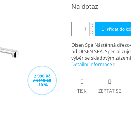
Měrná
Na dotaz
cena:
Přidat do ko
Olsen Spa Nástěnná dřezov
od OLSEN SPA. Specializuje
výběr se skladovým zázemí
Detailní informace
2 990 Kč
/ €119,60
–10 %
TISK
ZEPTAT SE