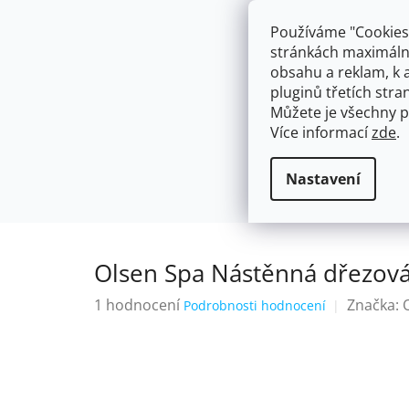
Přejít
603574112
info@ceskakoupelna.cz
na
Používáme "Cookies"
obsah
stránkách maximálně
obsahu a reklam, k 
pluginů třetích stran
Můžete je všechny p
Více informací
zde
.
AKCE
NÁSTĚNNÉ 150/100MM
SE SPRCH
Nástěnné 150/100mm
ROZTEČ 1
Domů
Nastavení
Olsen Spa Nástěnná dřezov
Průměrné
1 hodnocení
Značka:
Podrobnosti hodnocení
hodnocení
produktu
je
5,0
z