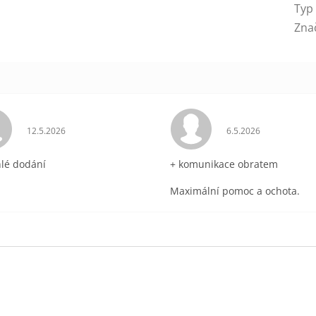
Typ
Zna
ek.
Hodnocení obchodu je 5 z 5 hvězdiček.
Hodnocení obchodu 
12.5.2026
6.5.2026
hlé dodání
+ komunikace obratem
Maximální pomoc a ochota.