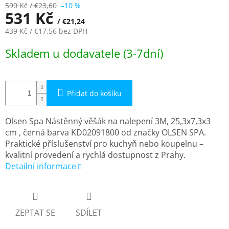
590 Kč
/ €23,60
–10 %
531 Kč
/ €21,24
439 Kč
/ €17,56
bez DPH
Měrná
Skladem u dodavatele (3-7dní)
cena:
Přidat do košíku
Olsen Spa Nástěnný věšák na nalepení 3M, 25,3x7,3x3
cm , černá barva KD02091800 od značky OLSEN SPA.
Praktické příslušenství pro kuchyň nebo koupelnu –
kvalitní provedení a rychlá dostupnost z Prahy.
Detailní informace
ZEPTAT SE
SDÍLET