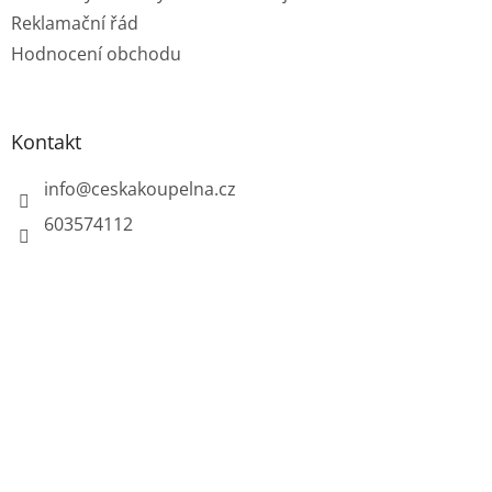
Reklamační řád
Hodnocení obchodu
Kontakt
info
@
ceskakoupelna.cz
603574112