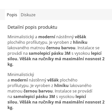
Popis
Diskuze
Detailní popis produktu
Minimalistický a
moderní
nástěnný
věšák
plochého profilutypu.
Je vyroben z
hliníku
lakovaného matnou
černou barvou
.
Instalace se
provádí na
samolepicí pásku 3M
s vysokou
lepicí
silou.
Věšák na ručníky má maximální nosnost 2
kg.
Minimalistický
a
moderní
nástěnný
věšák
plochého
profilutypu.
Je vyroben z
hliníku
lakovaného
matnou
černou barvou
.
Instalace se provádí
na
samolepicí pásku 3M
s vysokou
lepicí
silou.
Věšák na ručníky má maximální nosnost 2
kg.