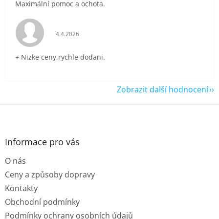
Maximální pomoc a ochota.
Hodnocení obchodu je 5 z 5 hvězdiček.
4.4.2026
+ Nizke ceny,rychle dodani.
Zobrazit další hodnocení
Z
á
p
a
Informace pro vás
t
O nás
í
Ceny a způsoby dopravy
Kontakty
Obchodní podmínky
Podmínky ochrany osobních údajů