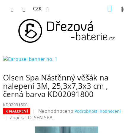
Přejít
NÁKUP
CZK
na
KOŠÍK
obsah
Olsen Spa Nástěnný věšák na
nalepení 3M, 25,3x7,3x3 cm ,
černá barva KD02091800
KD02091800
Průměrné
Neohodnoceno
K NALEPENÍ
Podrobnosti hodnocení
hodnocení
Značka:
OLSEN SPA
produktu
je