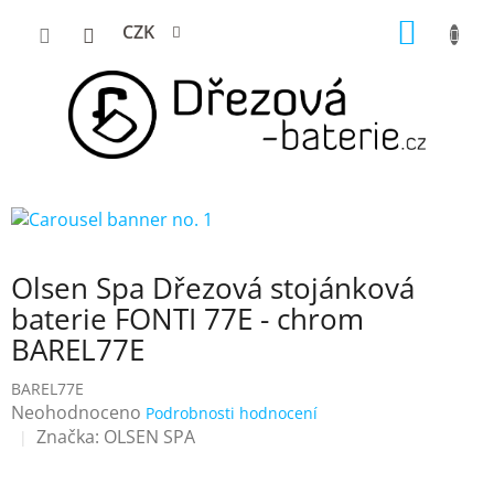
Přejít
NÁKUP
CZK
na
KOŠÍK
obsah
Olsen Spa Dřezová stojánková
baterie FONTI 77E - chrom
BAREL77E
BAREL77E
Průměrné
Neohodnoceno
Podrobnosti hodnocení
hodnocení
Značka:
OLSEN SPA
produktu
je