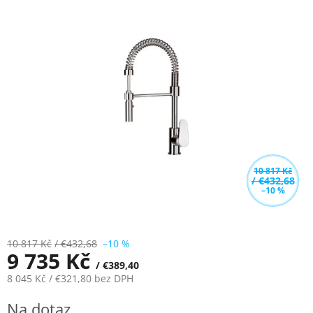
0,0
z
5
hvězdiček.
10 817 Kč
/ €432,68
–10 %
10 817 Kč
/ €432,68
–10 %
9 735 Kč
/ €389,40
8 045 Kč
/ €321,80
bez DPH
Měrná
Na dotaz