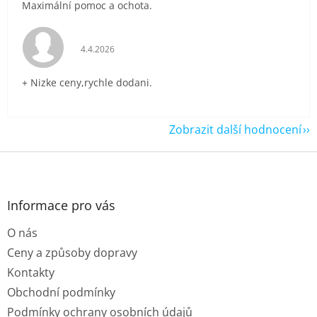
Maximální pomoc a ochota.
Hodnocení obchodu je 5 z 5 hvězdiček.
4.4.2026
+ Nizke ceny,rychle dodani.
Zobrazit další hodnocení
Z
á
p
a
Informace pro vás
t
O nás
í
Ceny a způsoby dopravy
Kontakty
Obchodní podmínky
Podmínky ochrany osobních údajů