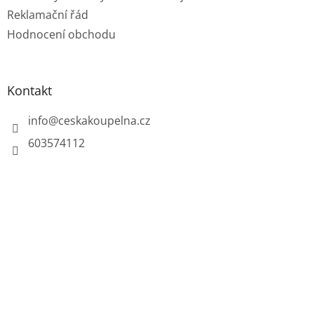
Reklamační řád
Hodnocení obchodu
Kontakt
info
@
ceskakoupelna.cz
603574112