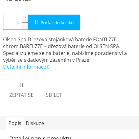
cena:
Přidat do košíku
Olsen Spa Dřezová stojánková baterie FONTI 77E -
chrom BAREL77E – dřezová baterie od OLSEN SPA.
Specializujeme se na baterie, nabízíme poradenství a
výběr se skladovým zázemím v Praze.
Detailní informace
ZEPTAT SE
SDÍLET
Popis
Diskuze
Detailní popis produktu