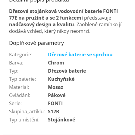
Dřezová stojánková vodovodní baterie FONTI
77E na pružině a se 2 funkcemi
představuje
nadčasový design a kvalitu
. Zaoblené ramínko jí
dodává vzhled, který nikdy neomrzí.
Doplňkové parametry
Kategorie
:
Dřezové baterie se sprchou
Barva
:
Chrom
Typ
:
Dřezová baterie
Typ baterie
:
Kuchyňské
Material
:
Mosaz
Ovládání
:
Pákové
Serie
:
FONTI
Skupina_artiklu
:
S12R
Typ umístění
:
Stojánkové