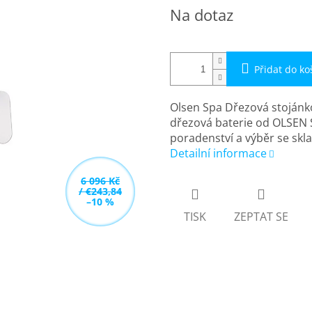
Měrná
Na dotaz
cena:
Přidat do ko
Olsen Spa Dřezová stojánk
dřezová baterie od OLSEN S
poradenství a výběr se sk
Detailní informace
6 096 Kč
/ €243,84
–10 %
TISK
ZEPTAT SE