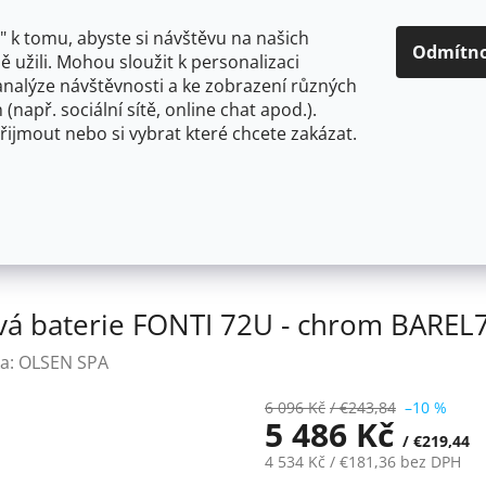
O NÁS
CENY A ZPŮSOBY DOPRAVY
KONTAKTY
OBCH
 k tomu, abyste si návštěvu na našich
Odmítn
 užili. Mohou sloužit k personalizaci
analýze návštěvnosti a ke zobrazení různých
HLEDAT
 (např. sociální sítě, online chat apod.).
řijmout nebo si vybrat které chcete zakázat.
OU
FLEXIBILNÍ
STOJÁNKOVÉ
PRO NÍZKOTLAKÉ OHŘ
tojánková baterie FONTI 72U - chrom BAREL72U
vá baterie FONTI 72U - chrom BAREL
a:
OLSEN SPA
6 096 Kč
/ €243,84
–10 %
5 486 Kč
/ €219,44
4 534 Kč
/ €181,36
bez DPH