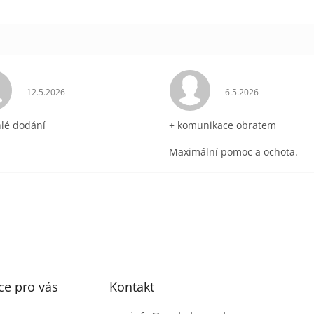
ek.
Hodnocení obchodu je 5 z 5 hvězdiček.
Hodnocení obchodu 
12.5.2026
6.5.2026
hlé dodání
+ komunikace obratem
Maximální pomoc a ochota.
ce pro vás
Kontakt