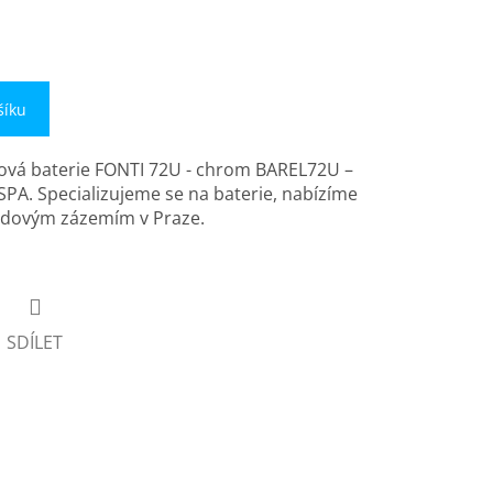
šíku
ová baterie FONTI 72U - chrom BAREL72U –
PA. Specializujeme se na baterie, nabízíme
ladovým zázemím v Praze.
SDÍLET