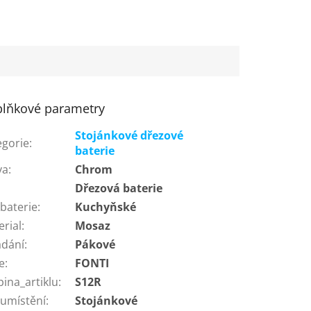
lňkové parametry
Stojánkové dřezové
egorie
:
baterie
va
:
Chrom
:
Dřezová baterie
baterie
:
Kuchyňské
erial
:
Mosaz
ádání
:
Pákové
e
:
FONTI
ina_artiklu
:
S12R
 umístění
:
Stojánkové