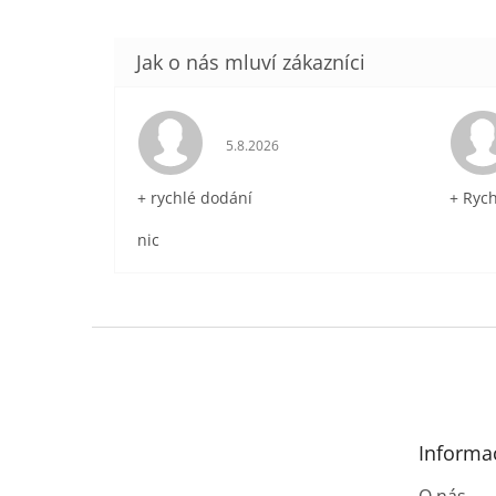
Hodnocení obchodu je 5 z 5 hvězdič
5.8.2026
+ rychlé dodání
+ Ryc
nic
Z
á
p
a
t
Informa
í
O nás