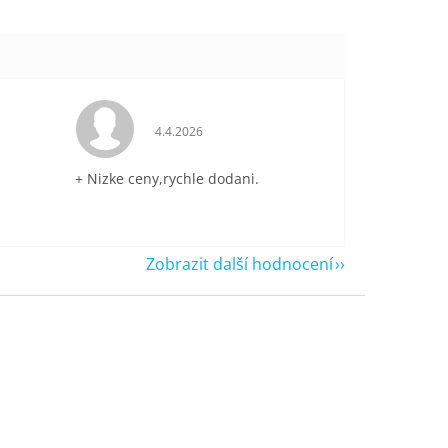
je 5 z 5 hvězdiček.
Hodnocení obchodu je 5 z 5 hvězdiček.
4.4.2026
+ Nizke ceny,rychle dodani.
Zobrazit další hodnocení