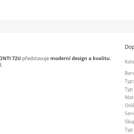
Dop
FONTI 72U
představuje
moderní design a kvalitu
.
Kat
d.
Bar
Typ
Typ 
Mat
Ovl
Seri
Skup
Typ