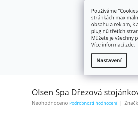
Přejít
603574112
info@ceskakoupelna.cz
na
Používáme "Cookies"
obsah
stránkách maximálně
obsahu a reklam, k 
pluginů třetích stran
Můžete je všechny p
Více informací
zde
.
AKCE
NÁSTĚNNÉ 150/100MM
SE SPRCH
Stojánkové
Olsen Spa Dřezová s
Domů
Nastavení
Olsen Spa Dřezová stojánko
Průměrné
Neohodnoceno
Značk
Podrobnosti hodnocení
hodnocení
produktu
je
0,0
z