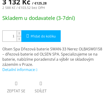
3 132 Kč
/ €125,28
2 588 Kč
/ €103,52
bez DPH
Měrná
Skladem u dodavatele (3-7dní)
cena:
Přidat do košíku
Olsen Spa Dřezová baterie SWAN-33 Nerez OLBASW0158
– dřezová baterie od OLSEN SPA. Specializujeme se na
baterie, nabízíme poradenství a výběr se skladovým
zázemím v Praze.
Detailní informace
ZEPTAT SE
SDÍLET