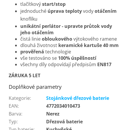
tlačítkový
start/stop
jednoduché
úprava teploty
vody
otáčením
knoflíku
unikátní perlátor - upravte průtok vody
jeho otáčením
čistá linie
obloukového
výtokového ramene
dlouhá životnost
keramické kartuše 40 mm
prověřená
technologie
vše testováno se
100% úspěšností
všechny díly odpovídají předpisům
EN817
ZÁRUKA 5 LET
Doplňkové parametry
Kategorie
:
Stojánkové dřezové baterie
EAN
:
4772034010473
Barva
:
Nerez
Typ
:
Dřezová baterie
Typ baterie
:
Kuchyňské