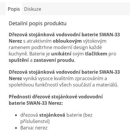
Popis
Diskuze
Detailní popis produktu
Dřezová stojánková vodovodní baterie SWAN-33
Nerez
s atraktivním
obloukovým
výtokovým
ramenem podtrhne moderní design každé
kuchyně. Baterie je
unikátní
svým
tlačítkem
pro
spuštění
a
zastavení
proudu
.
Dřezová stojánková vodovodní baterie SWAN-33
Nerez
vyniká vysoce kvalitním zpracováním a
spolehlivou funkčností všech součástí a materiálů.
Přednosti d
řezové stojánkové vodovodní
baterie
SWAN-33 Nerez:
dřezová
stojánková
baterie (bez
příslušenství)
Barva: nerez