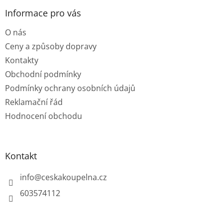
p
a
Informace pro vás
t
O nás
í
Ceny a způsoby dopravy
Kontakty
Obchodní podmínky
Podmínky ochrany osobních údajů
Reklamační řád
Hodnocení obchodu
Kontakt
info
@
ceskakoupelna.cz
603574112