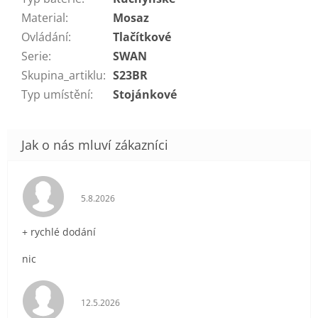
Material
:
Mosaz
Ovládání
:
Tlačítkové
Serie
:
SWAN
Skupina_artiklu
:
S23BR
Typ umístění
:
Stojánkové
Hodnocení obchodu je 5 z 5 hvězdiček.
5.8.2026
+ rychlé dodání
nic
Hodnocení obchodu je 5 z 5 hvězdiček.
12.5.2026