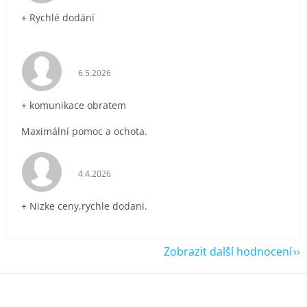
+ Rychlé dodání
Hodnocení obchodu je 5 z 5 hvězdiček.
6.5.2026
+ komunikace obratem
Maximální pomoc a ochota.
Hodnocení obchodu je 5 z 5 hvězdiček.
4.4.2026
+ Nizke ceny,rychle dodani.
Zobrazit další hodnocení
Z
á