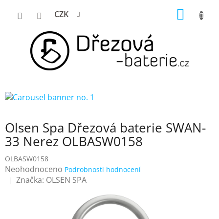
Přejít
NÁKUP
CZK
na
KOŠÍK
obsah
Olsen Spa Dřezová baterie SWAN-
33 Nerez OLBASW0158
OLBASW0158
Průměrné
Neohodnoceno
Podrobnosti hodnocení
hodnocení
Značka:
OLSEN SPA
produktu
je
0,0