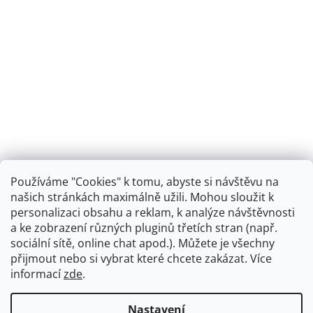
Používáme "Cookies" k tomu, abyste si návštěvu na
našich stránkách maximálně užili. Mohou sloužit k
personalizaci obsahu a reklam, k analýze návštěvnosti
Retro koupelna
a ke zobrazení různých pluginů třetích stran (např.
sociální sítě, online chat apod.). Můžete je všechny
přijmout nebo si vybrat které chcete zakázat. Více
informací
zde
.
Vytvořil Shoptet
+
plnenieshopu.cz
Nastavení